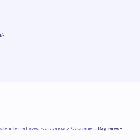
té
site internet avec wordpress
>
Occitanie
> Bagnères-