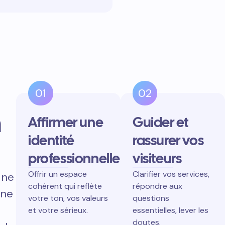
01
02
n
Affirmer une
Guider et
identité
rassurer vos
professionnelle
visiteurs
Offrir un espace
Clarifier vos services,
 ne
cohérent qui reflète
répondre aux
gne
votre ton, vos valeurs
questions
et votre sérieux.
essentielles, lever les
doutes.