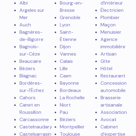
Albi
Bourg-en-
d’intérieur
Argeles sur
Bresse
Électricien
Mer
Grenoble
Plombier
Auch
Lyon
Maçon
Bagnères-
Saint-
Menuisier
de-Bigorre
Étienne
Agence
Bagnols-
Dijon
immobilière
sur-Cèze
Vannes
Artisan
Beaucaire
Calais
Gîte
Béziers
Lille
Hôtel
Blagnac
Caen
Restaurant
Bordères-
Bayonne
Concession
sur-l'Échez
Bordeaux
automobile
Cahors
La Rochelle
Brasserie
Canet en
Niort
artisanale
Roussillon
Pau
Association
Carcassonne
Béziers
Avocat
Castelnaudary
Montpellier
Cabinet
Castelsarrasin
Toulouse
d’expertise