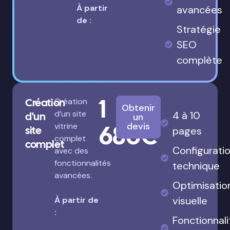
À partir
avancées
de :
Stratégie
SEO
complète
1
Création
Création
Obtenir
d’un site
4 à 10
d'un
un
680€
devis
vitrine
site
pages
complet
complet
Configurati
avec des
fonctionnalités
technique
avancées.
Optimisatio
visuelle
À partir de
:
Fonctionnali