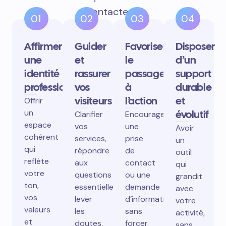
contactent.
01
02
03
04
Affirmer
Guider
Favoriser
Disposer
une
et
le
d’un
identité
rassurer
passage
support
professionnelle
vos
à
durable
visiteurs
l’action
et
Offrir
un
évolutif
Clarifier
Encourager
espace
vos
une
Avoir
cohérent
services,
prise
un
qui
répondre
de
outil
reflète
aux
contact
qui
votre
questions
ou une
grandit
ton,
essentielles,
demande
avec
vos
lever
d’information
votre
valeurs
les
sans
activité,
et
doutes.
forcer.
sans