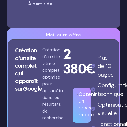
À partir de
:
Meilleure offre
2
Création
Création
d’un site
Plus
d'un site
380€
vitrine
complet
de 10
complet
qui
pages
optimisé
apparaît
pour
Configurat
sur Google
apparaître
technique
Obtenir
dans les
un
Optimisati
résultats
devis
de
visuelle
rapide
recherche.
Fonctionnal