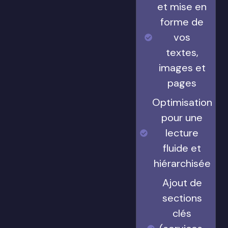
et mise en
forme de
vos
textes,
images et
pages
Optimisation
pour une
lecture
fluide et
hiérarchisée
Ajout de
sections
clés