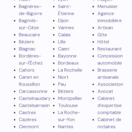
Bagnères-
Saint-
Menuisier
de-Bigorre
Étienne
Agence
Bagnols-
Dijon
immobilière
sur-Cèze
Vannes
Artisan
Beaucaire
Calais
Gîte
Béziers
Lille
Hôtel
Blagnac
Caen
Restaurant
Bordères-
Bayonne
Concession
sur-l'Échez
Bordeaux
automobile
Cahors
La Rochelle
Brasserie
Canet en
Niort
artisanale
Roussillon
Pau
Association
Carcassonne
Béziers
Avocat
Castelnaudary
Montpellier
Cabinet
Castelsarrasin
Toulouse
d’expertise
Castres
La Roche-
comptable
Cazères
sur-Yon
Cabinet de
Clermont
Nantes
notaires