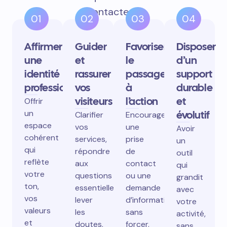
contactent.
01
02
03
04
Affirmer
Guider
Favoriser
Disposer
une
et
le
d’un
identité
rassurer
passage
support
professionnelle
vos
à
durable
visiteurs
l’action
et
Offrir
un
évolutif
Clarifier
Encourager
espace
vos
une
Avoir
cohérent
services,
prise
un
qui
répondre
de
outil
reflète
aux
contact
qui
votre
questions
ou une
grandit
ton,
essentielles,
demande
avec
vos
lever
d’information
votre
valeurs
les
sans
activité,
et
doutes.
forcer.
sans