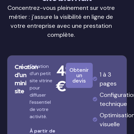
Concentrez-vous pleinement sur votre
métier : j’assure la visibilité en ligne de
votre entreprise avec une prestation
complète.
480
Création
Création
Obtenir
d’un petit
1 à 3
d'un
un
€
devis
site vitrine
mini
pages
pour
site
Configuratio
diffuser
l’essentiel
technique
de votre
Optimisatio
activité.
visuelle
À partir de