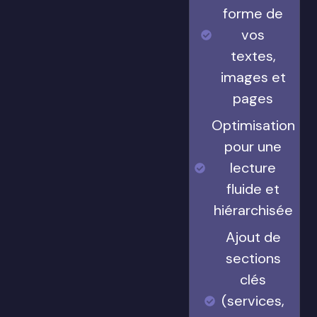
forme de
vos
textes,
images et
pages
Optimisation
pour une
lecture
fluide et
hiérarchisée
Ajout de
sections
clés
(services,