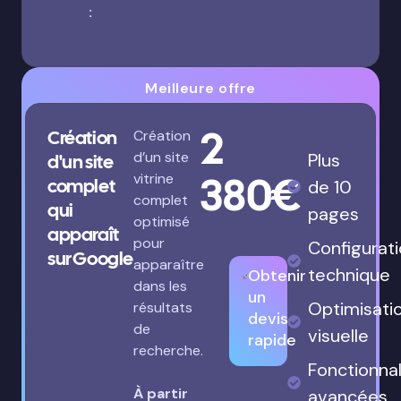
:
Meilleure offre
2
Création
Création
d’un site
Plus
d'un site
380€
vitrine
complet
de 10
complet
qui
pages
optimisé
apparaît
pour
Configurat
sur Google
apparaître
technique
Obtenir
dans les
un
Optimisati
résultats
devis
de
visuelle
rapide
recherche.
Fonctionnal
À partir
avancées