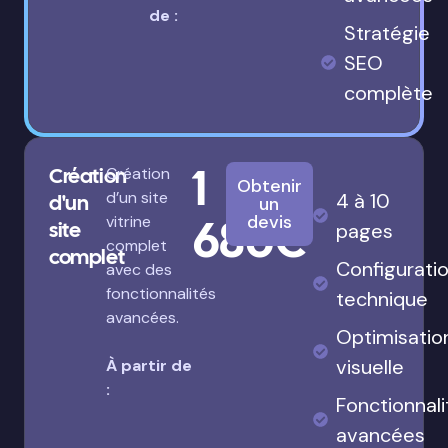
de :
Stratégie
SEO
complète
1
Création
Création
Obtenir
d’un site
4 à 10
d'un
un
680€
devis
vitrine
site
pages
complet
complet
Configurati
avec des
fonctionnalités
technique
avancées.
Optimisatio
visuelle
À partir de
:
Fonctionnali
avancées