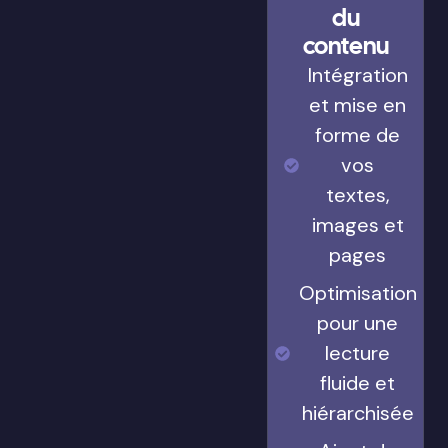
du
contenu
Intégration
et mise en
forme de
vos
textes,
images et
pages
Optimisation
pour une
lecture
fluide et
hiérarchisée