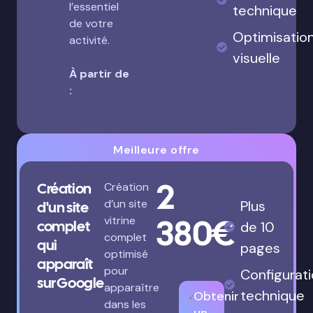
l’essentiel
technique
de votre
Optimisatio
activité.
visuelle
À partir de
:
Meilleure offre
2
Création
Création
d’un site
Plus
d'un site
380€
vitrine
complet
de 10
complet
qui
pages
optimisé
apparaît
pour
Configurat
sur Google
apparaître
technique
Obtenir
dans les