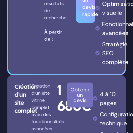
un
Optimisati
résultats
devis
de
visuelle
rapide
recherche.
Fonctionnal
À partir
avancées
de :
Stratégie
SEO
complète
1
Création
Création
Obtenir
d’un site
4 à 10
d'un
un
680€
devis
vitrine
site
pages
complet
complet
Configurati
avec des
fonctionnalités
technique
avancées.