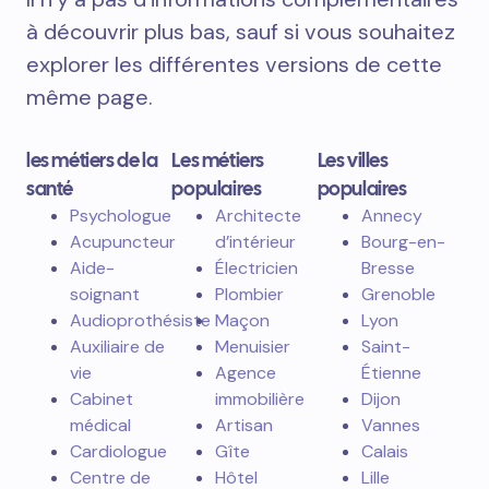
à découvrir plus bas, sauf si vous souhaitez
explorer les différentes versions de cette
même page.
les métiers de la
Les métiers
Les villes
santé
populaires
populaires
Psychologue
Architecte
Annecy
Acupuncteur
d’intérieur
Bourg-en-
Aide-
Électricien
Bresse
soignant
Plombier
Grenoble
Audioprothésiste
Maçon
Lyon
Auxiliaire de
Menuisier
Saint-
vie
Agence
Étienne
Cabinet
immobilière
Dijon
médical
Artisan
Vannes
Cardiologue
Gîte
Calais
Centre de
Hôtel
Lille