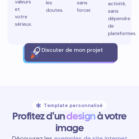
valeurs
les
sans
activité,
et
doutes.
forcer.
sans
votre
dépendre
sérieux.
de
plateformes.
Discuter de mon projet
Template personnalisé
Profitez d'un
design
à votre
image
Découvrez les
exemples de site internet