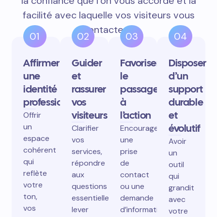
la confiance que l’on vous accorde et la
facilité avec laquelle vos visiteurs vous
contactent.
01
02
03
04
Affirmer
Guider
Favoriser
Disposer
une
et
le
d’un
identité
rassurer
passage
support
professionnelle
vos
à
durable
visiteurs
l’action
et
Offrir
un
évolutif
Clarifier
Encourager
espace
vos
une
Avoir
cohérent
services,
prise
un
qui
répondre
de
outil
reflète
aux
contact
qui
votre
questions
ou une
grandit
ton,
essentielles,
demande
avec
vos
lever
d’information
votre