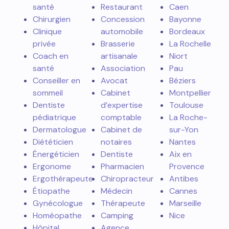
santé
Restaurant
Caen
Chirurgien
Concession
Bayonne
Clinique
automobile
Bordeaux
privée
Brasserie
La Rochelle
Coach en
artisanale
Niort
santé
Association
Pau
Conseiller en
Avocat
Béziers
sommeil
Cabinet
Montpellier
Dentiste
d’expertise
Toulouse
pédiatrique
comptable
La Roche-
Dermatologue
Cabinet de
sur-Yon
Diététicien
notaires
Nantes
Énergéticien
Dentiste
Aix en
Ergonome
Pharmacien
Provence
Ergothérapeute
Chiropracteur
Antibes
Étiopathe
Médecin
Cannes
Gynécologue
Thérapeute
Marseille
Homéopathe
Camping
Nice
Hôpital
Agence