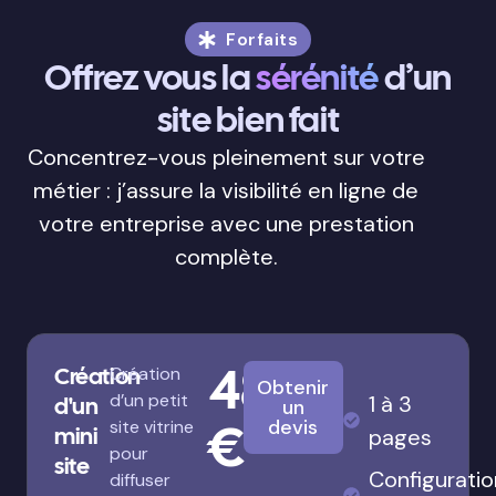
Forfaits
Offrez vous la
sérénité
d’un
site bien fait
Concentrez-vous pleinement sur votre
métier : j’assure la visibilité en ligne de
votre entreprise avec une prestation
complète.
480
Création
Création
Obtenir
d’un petit
1 à 3
d'un
un
€
devis
site vitrine
mini
pages
pour
site
Configuratio
diffuser