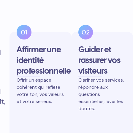
01
02
n
Affirmer une
Guider et
identité
rassurer vos
professionnelle
visiteurs
Offrir un espace
Clarifier vos services,
cohérent qui reflète
répondre aux
l
votre ton, vos valeurs
questions
t,
et votre sérieux.
essentielles, lever les
doutes.