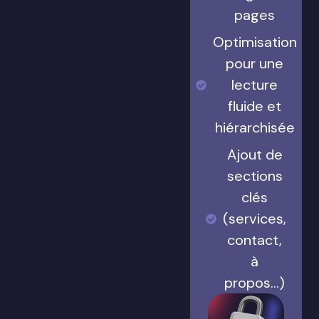
pages
Optimisation
pour une
lecture
fluide et
hiérarchisée
Ajout de
sections
clés
(services,
contact,
à
propos…)