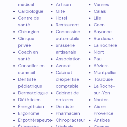
médical
Artisan
Vannes
Cardiologue
Gîte
Calais
Centre de
Hôtel
Lille
santé
Restaurant
Caen
Chirurgien
Concession
Bayonne
Clinique
automobile
Bordeaux
privée
Brasserie
La Rochelle
Coach en
artisanale
Niort
santé
Association
Pau
Conseiller en
Avocat
Béziers
sommeil
Cabinet
Montpellier
Dentiste
d’expertise
Toulouse
pédiatrique
comptable
La Roche-
Dermatologue
Cabinet de
sur-Yon
Diététicien
notaires
Nantes
Énergéticien
Dentiste
Aix en
Ergonome
Pharmacien
Provence
Ergothérapeute
Chiropracteur
Antibes
Étiopathe
Médecin
Cannes