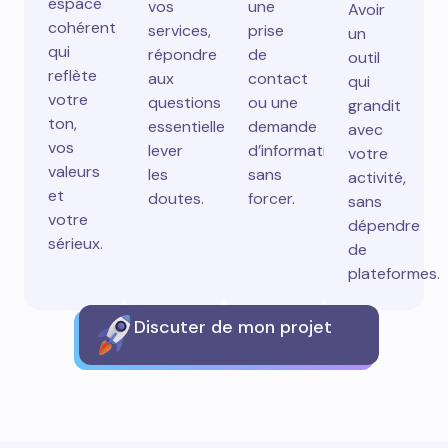
espace
vos
une
Avoir
cohérent
services,
prise
un
qui
répondre
de
outil
reflète
aux
contact
qui
votre
questions
ou une
grandit
ton,
essentielles,
demande
avec
vos
lever
d’information
votre
valeurs
les
sans
activité,
et
doutes.
forcer.
sans
votre
dépendre
sérieux.
de
plateformes.
Discuter de mon projet