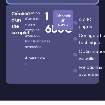
1
Création
Création
Obtenir
d’un site
4 à 10
d'un
un
680€
devis
vitrine
site
pages
complet
complet
Configurati
avec des
fonctionnalités
technique
avancées.
Optimisatio
visuelle
À partir de
:
Fonctionnali
avancées