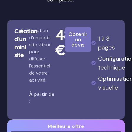
480
Création
Création
Obtenir
d’un petit
1 à 3
d'un
un
€
devis
site vitrine
mini
pages
pour
site
Configuratio
diffuser
l’essentiel
technique
de votre
Optimisatio
activité.
visuelle
À partir de
:
Meilleure offre