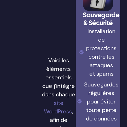
Sauvegarde
& Sécurité
Installation
de
protections
contre les
Voici les
attaques
éléments
et spams
essentiels
Sauvegardes
que j’intègre
régulières
dans chaque
pour éviter
site
toute perte
WordPress
,
de données
afin de