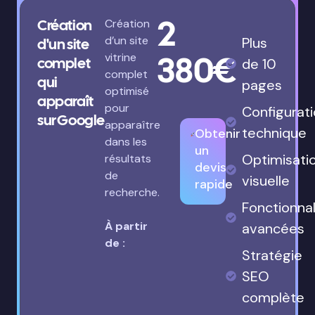
2
Création
Création
d’un site
Plus
d'un site
380€
vitrine
complet
de 10
complet
qui
pages
optimisé
apparaît
pour
Configurat
sur Google
apparaître
technique
Obtenir
dans les
un
Optimisati
résultats
devis
de
visuelle
rapide
recherche.
Fonctionnal
À partir
avancées
de :
Stratégie
SEO
complète