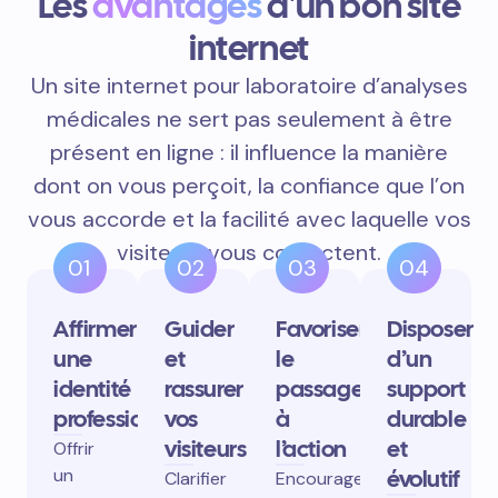
Les
avantages
d'un bon site
internet
Un site internet pour laboratoire d’analyses
médicales ne sert pas seulement à être
présent en ligne : il influence la manière
dont on vous perçoit, la confiance que l’on
vous accorde et la facilité avec laquelle vos
visiteurs vous contactent.
01
02
03
04
Affirmer
Guider
Favoriser
Disposer
une
et
le
d’un
identité
rassurer
passage
support
professionnelle
vos
à
durable
visiteurs
l’action
et
Offrir
un
évolutif
Clarifier
Encourager