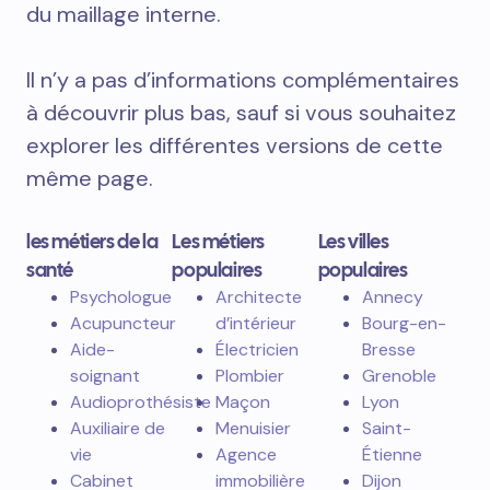
du maillage interne.
Il n’y a pas d’informations complémentaires
à découvrir plus bas, sauf si vous souhaitez
explorer les différentes versions de cette
même page.
les métiers de la
Les métiers
Les villes
santé
populaires
populaires
Psychologue
Architecte
Annecy
Acupuncteur
d’intérieur
Bourg-en-
Aide-
Électricien
Bresse
soignant
Plombier
Grenoble
Audioprothésiste
Maçon
Lyon
Auxiliaire de
Menuisier
Saint-
vie
Agence
Étienne
Cabinet
immobilière
Dijon