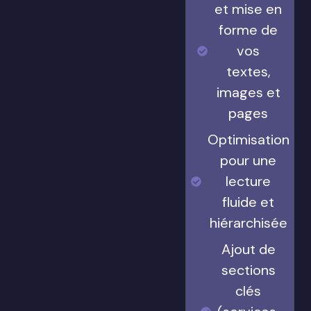
et mise en
forme de
vos
textes,
images et
pages
Optimisation
pour une
lecture
fluide et
hiérarchisée
Ajout de
sections
clés