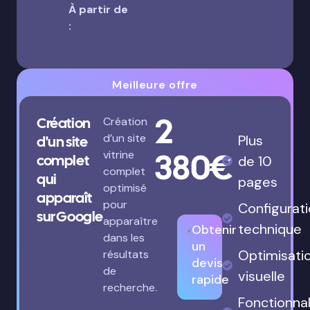
À partir de
:
Meilleure offre
2
Création
Création
d’un site
Plus
d'un site
380€
vitrine
complet
de 10
complet
qui
pages
optimisé
apparaît
pour
Configurat
sur Google
apparaître
technique
Obtenir
dans les
un
Optimisati
résultats
devis
de
visuelle
rapide
recherche.
Fonctionnal