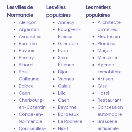
Les villes de
Les villes
Les métiers
Normandie
populaires
populaires
Alençon
Annecy
Architecte
Argentan
Bourg-en-
d’intérieur
Avranches
Bresse
Électricien
Barentin
Grenoble
Plombier
Bayeux
Lyon
Maçon
Bernay
Saint-
Menuisier
Bihorel
Étienne
Agence
Bois-
Dijon
immobilière
Guillaume
Vannes
Artisan
Bolbec
Calais
Gîte
Caen
Lille
Hôtel
Cherbourg-
Caen
Restaurant
en-Cotentin
Bayonne
Concession
Condé-en-
Bordeaux
automobile
Normandie
La Rochelle
Brasserie
Courseulles-
Niort
artisanale