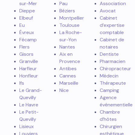
sur-Mer
Pau
Association
Dieppe
Béziers
Avocat
Elbeuf
Montpellier
Cabinet
Eu
Toulouse
d’expertise
Évreux
La Roche-
comptable
Fécamp
sur-Yon
Cabinet de
Flers
Nantes
notaires
Gisors
Aix en
Dentiste
Granville
Provence
Pharmacien
Harfleur
Antibes
Chiropracteur
Honfleur
Cannes
Médecin
Ifs
Marseille
Thérapeute
Le Grand-
Nice
Camping
Quevilly
Agence
Le Havre
événementielle
Le Petit-
Chambre
Quevilly
d’hôtes
Lisieux
Chirurgien
Louviers
esthétique