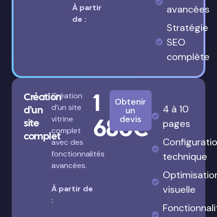
À partir
avancées
de :
Stratégie
SEO
complète
1
Création
Création
Obtenir
d’un site
4 à 10
d'un
un
680€
devis
vitrine
site
pages
complet
complet
Configurati
avec des
fonctionnalités
technique
avancées.
Optimisatio
visuelle
À partir de
:
Fonctionnali