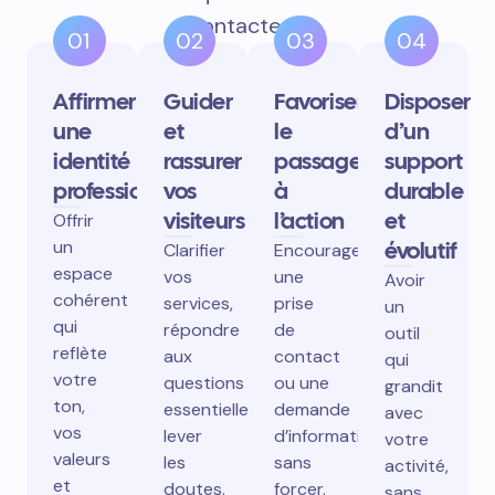
contactent.
01
02
03
04
Affirmer
Guider
Favoriser
Disposer
une
et
le
d’un
identité
rassurer
passage
support
professionnelle
vos
à
durable
visiteurs
l’action
et
Offrir
un
évolutif
Clarifier
Encourager
espace
vos
une
Avoir
cohérent
services,
prise
un
qui
répondre
de
outil
reflète
aux
contact
qui
votre
questions
ou une
grandit
ton,
essentielles,
demande
avec
vos
lever
d’information
votre
valeurs
les
sans
activité,
et
doutes.
forcer.
sans