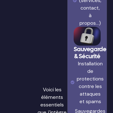
(services,
contact,
à
propos…)
Sauvegarde
& Sécurité
Installation
de
protections
contre les
Voici les
attaques
éléments
et spams
essentiels
Sauvegardes
que j’intègre