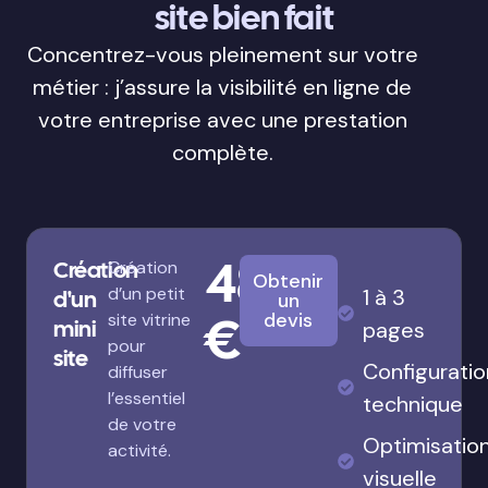
site bien fait
Concentrez-vous pleinement sur votre
métier : j’assure la visibilité en ligne de
votre entreprise avec une prestation
complète.
480
Création
Création
Obtenir
d’un petit
1 à 3
d'un
un
€
devis
site vitrine
mini
pages
pour
site
Configuratio
diffuser
l’essentiel
technique
de votre
Optimisatio
activité.
visuelle