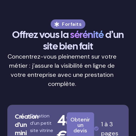
Forfaits
Offrez vous la
sérénité
d’un
site bien fait
Concentrez-vous pleinement sur votre
métier : j’assure la visibilité en ligne de
votre entreprise avec une prestation
complète.
480
Création
Création
Obtenir
d’un petit
1 à 3
d'un
un
€
devis
site vitrine
mini
pages