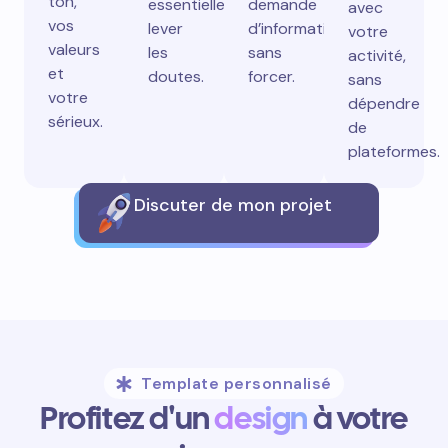
ton,
essentielles,
demande
avec
vos
lever
d’information
votre
valeurs
les
sans
activité,
et
doutes.
forcer.
sans
votre
dépendre
sérieux.
de
plateformes.
Discuter de mon projet
Template personnalisé
Profitez d'un
design
à votre