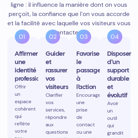
ligne : il influence la manière dont on vous
perçoit, la confiance que l’on vous accorde
et la facilité avec laquelle vos visiteurs vous
contactent.
01
02
03
04
Affirmer
Guider
Favoriser
Disposer
une
et
le
d’un
identité
rassurer
passage
support
professionnelle
vos
à
durable
visiteurs
l’action
et
Offrir
un
évolutif
Clarifier
Encourager
espace
vos
une
Avoir
cohérent
services,
prise
un
qui
répondre
de
outil
reflète
aux
contact
qui
votre
questions
ou une
grandit