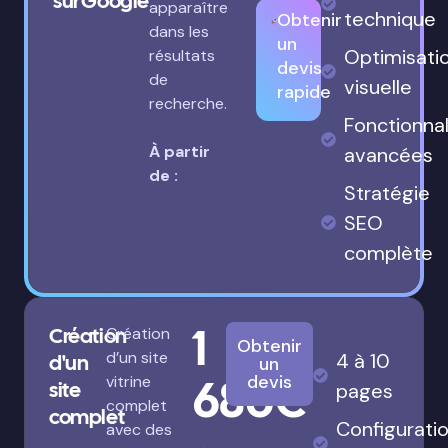
sur Google
apparaître
technique
Obtenir
dans les
un
Optimisati
résultats
devis
de
visuelle
rapide
recherche.
Fonctionnal
À partir
avancées
de :
Stratégie
SEO
complète
1
Création
Création
Obtenir
d’un site
4 à 10
d'un
un
680€
devis
vitrine
site
pages
complet
complet
Configurati
avec des