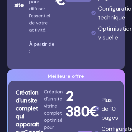
pour
site
Configuratio
diffuser
l’essentiel
technique
de votre
Optimisatio
activité.
visuelle
À partir de
:
Meilleure offre
2
Création
Création
d’un site
Plus
d'un site
380€
vitrine
complet
de 10
complet
qui
pages
optimisé
apparaît
pour
Configurat