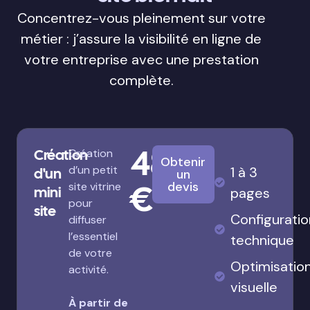
Concentrez-vous pleinement sur votre
métier : j’assure la visibilité en ligne de
votre entreprise avec une prestation
complète.
480
Création
Création
Obtenir
d’un petit
1 à 3
d'un
un
€
devis
site vitrine
mini
pages
pour
site
Configuratio
diffuser
l’essentiel
technique
de votre
Optimisatio
activité.
visuelle
À partir de