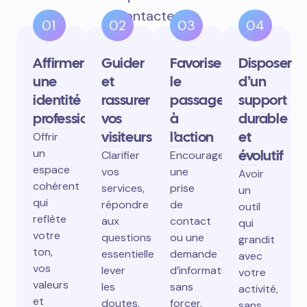
contactent.
01
02
03
04
Affirmer
Guider
Favoriser
Disposer
une
et
le
d’un
identité
rassurer
passage
support
professionnelle
vos
à
durable
visiteurs
l’action
et
Offrir
un
évolutif
Clarifier
Encourager
espace
vos
une
Avoir
cohérent
services,
prise
un
qui
répondre
de
outil
reflète
aux
contact
qui
votre
questions
ou une
grandit
ton,
essentielles,
demande
avec
vos
lever
d’information
votre
valeurs
les
sans
activité,
et
doutes.
forcer.
sans