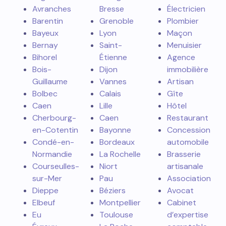
Avranches
Bresse
Électricien
Barentin
Grenoble
Plombier
Bayeux
Lyon
Maçon
Bernay
Saint-
Menuisier
Bihorel
Étienne
Agence
Bois-
Dijon
immobilière
Guillaume
Vannes
Artisan
Bolbec
Calais
Gîte
Caen
Lille
Hôtel
Cherbourg-
Caen
Restaurant
en-Cotentin
Bayonne
Concession
Condé-en-
Bordeaux
automobile
Normandie
La Rochelle
Brasserie
Courseulles-
Niort
artisanale
sur-Mer
Pau
Association
Dieppe
Béziers
Avocat
Elbeuf
Montpellier
Cabinet
Eu
Toulouse
d’expertise