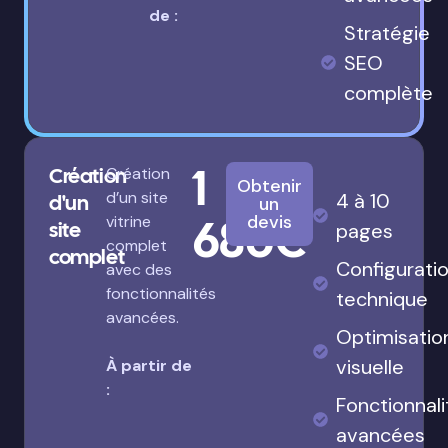
de :
Stratégie
SEO
complète
1
Création
Création
Obtenir
d’un site
4 à 10
d'un
un
680€
devis
vitrine
site
pages
complet
complet
Configurati
avec des
fonctionnalités
technique
avancées.
Optimisatio
visuelle
À partir de
:
Fonctionnali
avancées