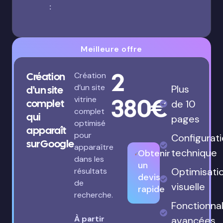
:
Meilleure offre
2
Création
Création
d’un site
Plus
d'un site
380€
vitrine
complet
de 10
complet
qui
pages
optimisé
apparaît
pour
Configurat
sur Google
apparaître
technique
Obtenir
dans les
un
Optimisati
résultats
devis
de
visuelle
rapide
recherche.
Fonctionnal
À partir
avancées