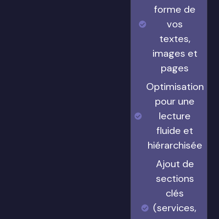
forme de
vos
textes,
images et
pages
Optimisation
pour une
lecture
fluide et
hiérarchisée
Ajout de
sections
clés
(services,