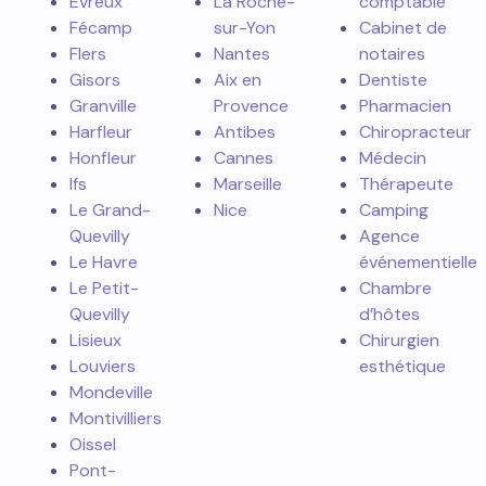
Évreux
La Roche-
comptable
Fécamp
sur-Yon
Cabinet de
Flers
Nantes
notaires
Gisors
Aix en
Dentiste
Granville
Provence
Pharmacien
Harfleur
Antibes
Chiropracteur
Honfleur
Cannes
Médecin
Ifs
Marseille
Thérapeute
Le Grand-
Nice
Camping
Quevilly
Agence
Le Havre
événementielle
Le Petit-
Chambre
Quevilly
d’hôtes
Lisieux
Chirurgien
Louviers
esthétique
Mondeville
Montivilliers
Oissel
Pont-