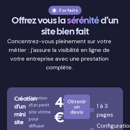
Forfaits
Offrez vous la
sérénité
d’un
site bien fait
Concentrez-vous pleinement sur votre
métier : j’assure la visibilité en ligne de
votre entreprise avec une prestation
complète.
480
Création
Création
Obtenir
d’un petit
1 à 3
d'un
un
€
devis
site vitrine
mini
pages
pour
site
Configuratio
diffuser