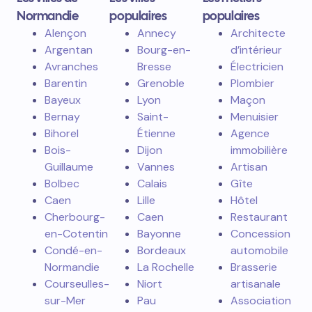
Normandie
populaires
populaires
Alençon
Annecy
Architecte
Argentan
Bourg-en-
d’intérieur
Avranches
Bresse
Électricien
Barentin
Grenoble
Plombier
Bayeux
Lyon
Maçon
Bernay
Saint-
Menuisier
Bihorel
Étienne
Agence
Bois-
Dijon
immobilière
Guillaume
Vannes
Artisan
Bolbec
Calais
Gîte
Caen
Lille
Hôtel
Cherbourg-
Caen
Restaurant
en-Cotentin
Bayonne
Concession
Condé-en-
Bordeaux
automobile
Normandie
La Rochelle
Brasserie
Courseulles-
Niort
artisanale
sur-Mer
Pau
Association