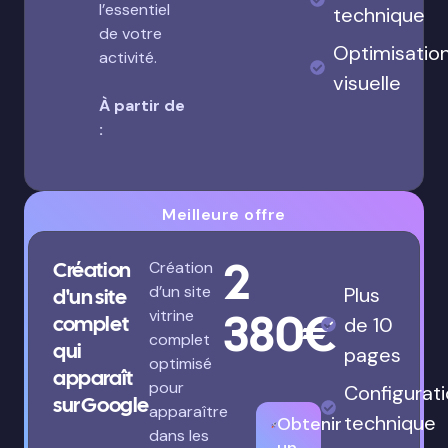
l’essentiel
technique
de votre
Optimisatio
activité.
visuelle
À partir de
:
Meilleure offre
2
Création
Création
d’un site
Plus
d'un site
380€
vitrine
complet
de 10
complet
qui
pages
optimisé
apparaît
pour
Configurat
sur Google
apparaître
technique
Obtenir
dans les