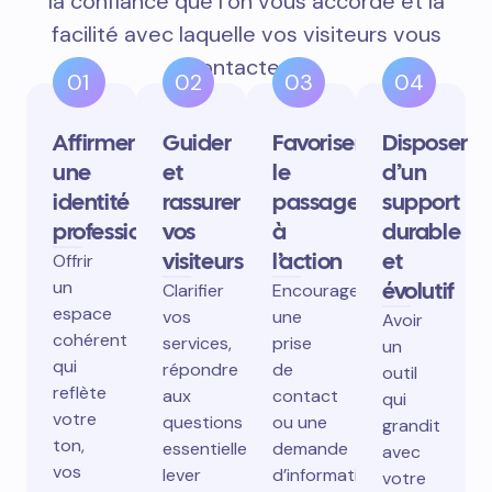
la confiance que l’on vous accorde et la
facilité avec laquelle vos visiteurs vous
contactent.
01
02
03
04
Affirmer
Guider
Favoriser
Disposer
une
et
le
d’un
identité
rassurer
passage
support
professionnelle
vos
à
durable
visiteurs
l’action
et
Offrir
un
évolutif
Clarifier
Encourager
espace
vos
une
Avoir
cohérent
services,
prise
un
qui
répondre
de
outil
reflète
aux
contact
qui
votre
questions
ou une
grandit
ton,
essentielles,
demande
avec
vos
lever
d’information
votre