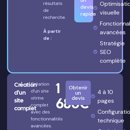
un
Optimisati
résultats
devis
de
visuelle
rapide
recherche.
Fonctionnal
À partir
avancées
de :
Stratégie
SEO
complète
1
Création
Création
Obtenir
d’un site
4 à 10
d'un
un
680€
devis
vitrine
site
pages
complet
complet
Configurati
avec des
fonctionnalités
technique
avancées.