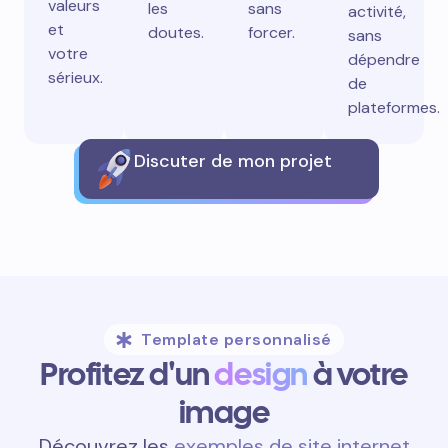
valeurs
les
sans
activité,
et
doutes.
forcer.
sans
votre
dépendre
sérieux.
de
plateformes.
Discuter de mon projet
Template personnalisé
Profitez d'un
design
à votre
image
Découvrez les
exemples de site internet