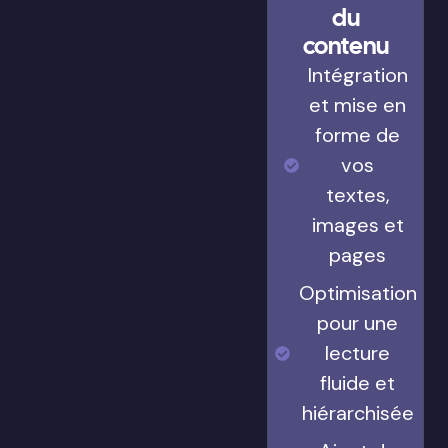
du
contenu
Intégration
et mise en
forme de
vos
textes,
images et
pages
Optimisation
pour une
lecture
fluide et
hiérarchisée