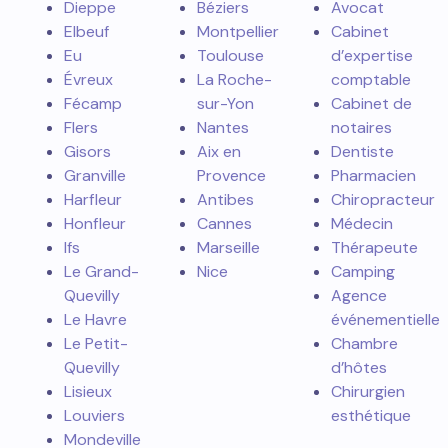
Dieppe
Béziers
Avocat
Elbeuf
Montpellier
Cabinet
Eu
Toulouse
d’expertise
Évreux
La Roche-
comptable
Fécamp
sur-Yon
Cabinet de
Flers
Nantes
notaires
Gisors
Aix en
Dentiste
Granville
Provence
Pharmacien
Harfleur
Antibes
Chiropracteur
Honfleur
Cannes
Médecin
Ifs
Marseille
Thérapeute
Le Grand-
Nice
Camping
Quevilly
Agence
Le Havre
événementielle
Le Petit-
Chambre
Quevilly
d’hôtes
Lisieux
Chirurgien
Louviers
esthétique
Mondeville