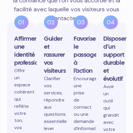
la confiance que l’on vous accorde et la
facilité avec laquelle vos visiteurs vous
contactent.
01
02
03
04
Affirmer
Guider
Favoriser
Disposer
une
et
le
d’un
identité
rassurer
passage
support
professionnelle
vos
à
durable
visiteurs
l’action
et
Offrir
un
évolutif
Clarifier
Encourager
espace
vos
une
Avoir
cohérent
services,
prise
un
qui
répondre
de
outil
reflète
aux
contact
qui
votre
questions
ou une
grandit
ton,
essentielles,
demande
avec
vos
lever
d’information
votre