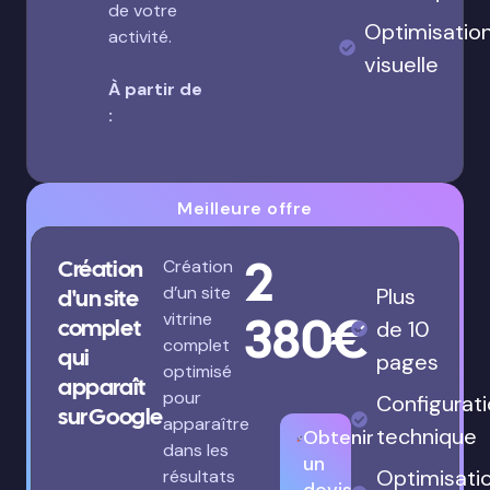
de votre
Optimisatio
activité.
visuelle
À partir de
:
Meilleure offre
2
Création
Création
d’un site
Plus
d'un site
380€
vitrine
complet
de 10
complet
qui
pages
optimisé
apparaît
pour
Configurat
sur Google
apparaître
technique
Obtenir
dans les
un
Optimisati
résultats