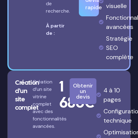
devis
de
visuelle
rapide
recherche.
Fonctionnal
À partir
avancées
de :
Stratégie
SEO
complète
1
Création
Création
Obtenir
d’un site
4 à 10
d'un
un
680€
devis
vitrine
site
pages
complet
complet
Configurati
avec des
fonctionnalités
technique
avancées.
Optimisatio