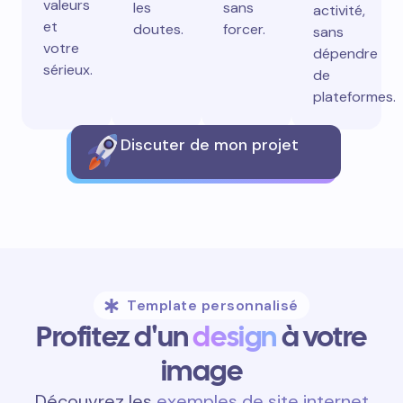
valeurs
les
sans
activité,
et
doutes.
forcer.
sans
votre
dépendre
sérieux.
de
plateformes.
Discuter de mon projet
Template personnalisé
Profitez d'un
design
à votre
image
Découvrez les
exemples de site internet