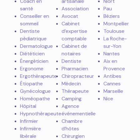
Coach en
artisanale
Niort
santé
Association
Pau
Conseiller en
Avocat
Béziers
sommeil
Cabinet
Montpellier
Dentiste
d’expertise
Toulouse
pédiatrique
comptable
La Roche-
Dermatologue
Cabinet de
sur-Yon
Diététicien
notaires
Nantes
Énergéticien
Dentiste
Aix en
Ergonome
Pharmacien
Provence
Ergothérapeute
Chiropracteur
Antibes
Étiopathe
Médecin
Cannes
Gynécologue
Thérapeute
Marseille
Homéopathe
Camping
Nice
Hôpital
Agence
Hypnothérapeute
événementielle
Infirmier
Chambre
Infirmière
d’hôtes
libérale
Chirurgien