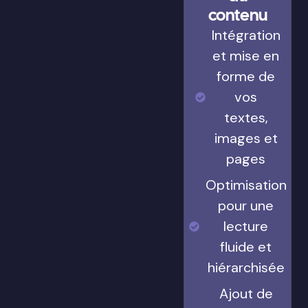
contenu
Intégration
et mise en
forme de
vos
textes,
images et
pages
Optimisation
pour une
lecture
fluide et
hiérarchisée
Ajout de