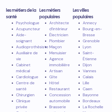
les métiers de la
Les métiers
Les villes
santé
populaires
populaires
Psychologue
Architecte
Annecy
Acupuncteur
d’intérieur
Bourg-en-
Aide-
Électricien
Bresse
soignant
Plombier
Grenoble
Audioprothésiste
Maçon
Lyon
Auxiliaire de
Menuisier
Saint-
vie
Agence
Étienne
Cabinet
immobilière
Dijon
médical
Artisan
Vannes
Cardiologue
Gîte
Calais
Centre de
Hôtel
Lille
santé
Restaurant
Caen
Chirurgien
Concession
Bayonne
Clinique
automobile
Bordeaux
privée
Brasserie
La Rochelle