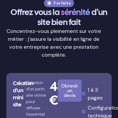
Forfaits
Offrez vous la
sérénité
d’un
site bien fait
Concentrez-vous pleinement sur votre
métier : j’assure la visibilité en ligne de
votre entreprise avec une prestation
complète.
480
Création
Création
Obtenir
d’un petit
1 à 3
d'un
un
€
devis
site vitrine
mini
pages
pour
site
Configuratio
diffuser
l’essentiel
technique