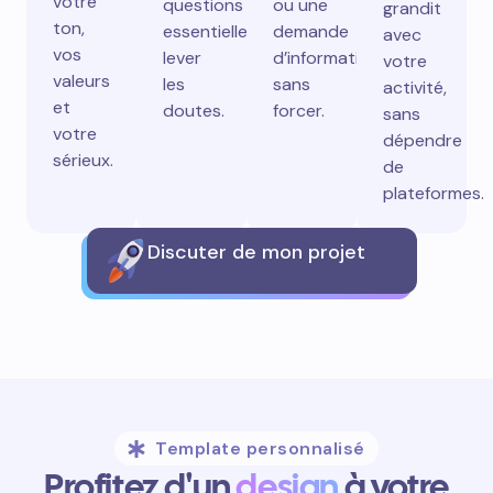
votre
questions
ou une
grandit
ton,
essentielles,
demande
avec
vos
lever
d’information
votre
valeurs
les
sans
activité,
et
doutes.
forcer.
sans
votre
dépendre
sérieux.
de
plateformes.
Discuter de mon projet
Template personnalisé
Profitez d'un
design
à votre