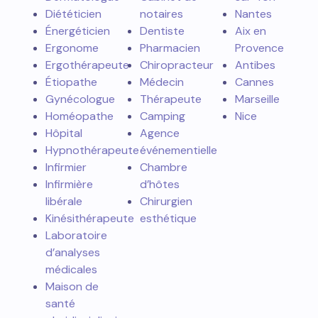
Diététicien
notaires
Nantes
Énergéticien
Dentiste
Aix en
Ergonome
Pharmacien
Provence
Ergothérapeute
Chiropracteur
Antibes
Étiopathe
Médecin
Cannes
Gynécologue
Thérapeute
Marseille
Homéopathe
Camping
Nice
Hôpital
Agence
Hypnothérapeute
événementielle
Infirmier
Chambre
Infirmière
d’hôtes
libérale
Chirurgien
Kinésithérapeute
esthétique
Laboratoire
d’analyses
médicales
Maison de
santé