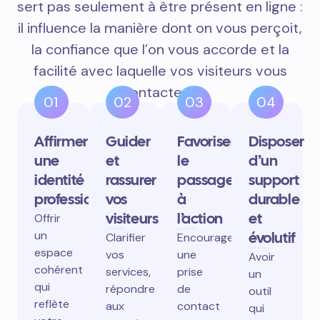
sert pas seulement à être présent en ligne :
il influence la manière dont on vous perçoit,
la confiance que l’on vous accorde et la
facilité avec laquelle vos visiteurs vous
contactent.
01
02
03
04
Affirmer
Guider
Favoriser
Disposer
une
et
le
d’un
identité
rassurer
passage
support
professionnelle
vos
à
durable
visiteurs
l’action
et
Offrir
un
évolutif
Clarifier
Encourager
espace
vos
une
Avoir
cohérent
services,
prise
un
qui
répondre
de
outil
reflète
aux
contact
qui