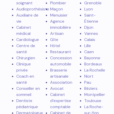
soignant
Plombier
Grenoble
Audioprothésiste
Maçon
Lyon
Auxiliaire de
Menuisier
Saint-
vie
Agence
Étienne
Cabinet
immobilière
Dijon
médical
Artisan
Vannes
Cardiologue
Gîte
Calais
Centre de
Hôtel
Lille
santé
Restaurant
Caen
Chirurgien
Concession
Bayonne
Clinique
automobile
Bordeaux
privée
Brasserie
La Rochelle
Coach en
artisanale
Niort
santé
Association
Pau
Conseiller en
Avocat
Béziers
sommeil
Cabinet
Montpellier
Dentiste
d’expertise
Toulouse
pédiatrique
comptable
La Roche-
Dermatologue
Cabinet de
sur-Yon