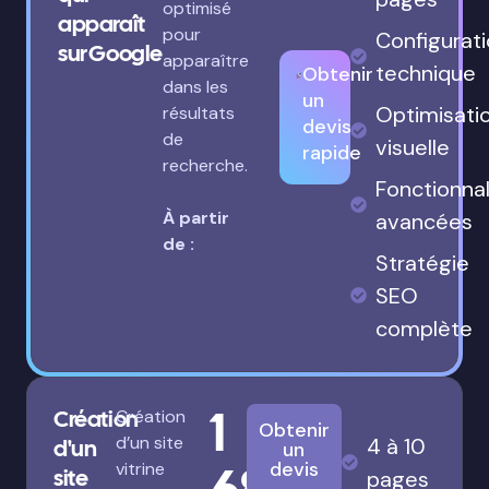
optimisé
apparaît
pour
Configurat
sur Google
apparaître
technique
Obtenir
dans les
un
Optimisati
résultats
devis
de
visuelle
rapide
recherche.
Fonctionnal
À partir
avancées
de :
Stratégie
SEO
complète
1
Création
Création
Obtenir
d’un site
4 à 10
d'un
un
680€
devis
vitrine
site
pages