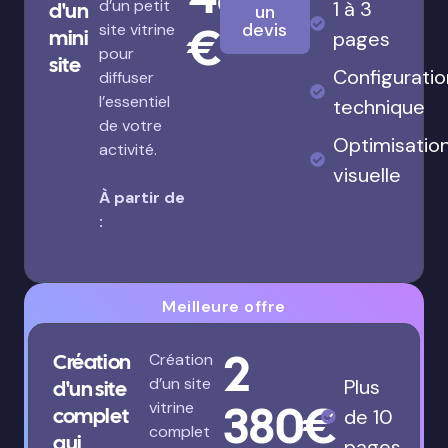
d’un petit
1 à 3
d'un
un
€
devis
site vitrine
mini
pages
pour
site
Configuratio
diffuser
l’essentiel
technique
de votre
Optimisatio
activité.
visuelle
À partir de
:
Meilleure offre
2
Création
Création
d’un site
Plus
d'un site
380€
vitrine
complet
de 10
complet
qui
pages