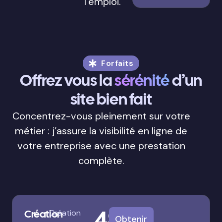
l’emploi.
Forfaits
Offrez vous la
sérénité
d’un
site bien fait
Concentrez-vous pleinement sur votre
métier : j’assure la visibilité en ligne de
votre entreprise avec une prestation
complète.
480
Création
Création
Obtenir