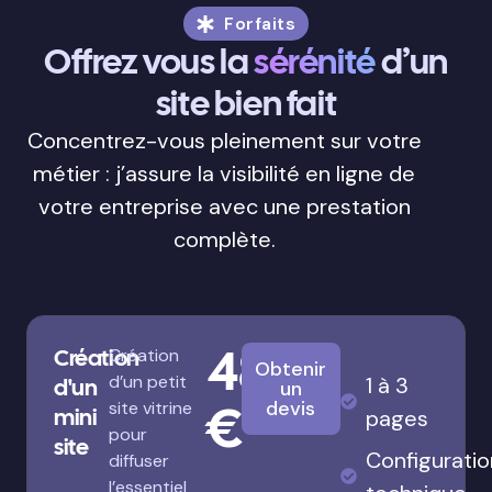
Forfaits
Offrez vous la
sérénité
d’un
site bien fait
Concentrez-vous pleinement sur votre
métier : j’assure la visibilité en ligne de
votre entreprise avec une prestation
complète.
480
Création
Création
Obtenir
d’un petit
1 à 3
d'un
un
€
devis
site vitrine
mini
pages
pour
site
Configuratio
diffuser
l’essentiel