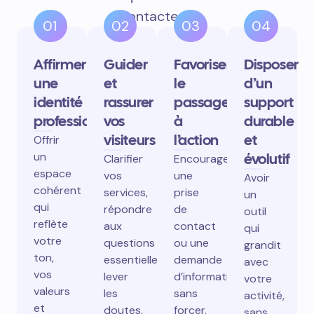
contactent.
01
02
03
04
Affirmer
Guider
Favoriser
Disposer
une
et
le
d’un
identité
rassurer
passage
support
professionnelle
vos
à
durable
visiteurs
l’action
et
Offrir
un
évolutif
Clarifier
Encourager
espace
vos
une
Avoir
cohérent
services,
prise
un
qui
répondre
de
outil
reflète
aux
contact
qui
votre
questions
ou une
grandit
ton,
essentielles,
demande
avec
vos
lever
d’information
votre
valeurs
les
sans
activité,
et
doutes.
forcer.
sans