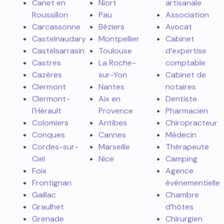
Canet en
Niort
artisanale
Roussillon
Pau
Association
Carcassonne
Béziers
Avocat
Castelnaudary
Montpellier
Cabinet
Castelsarrasin
Toulouse
d’expertise
Castres
La Roche-
comptable
Cazères
sur-Yon
Cabinet de
Clermont
Nantes
notaires
Clermont-
Aix en
Dentiste
l'Hérault
Provence
Pharmacien
Colomiers
Antibes
Chiropracteur
Conques
Cannes
Médecin
Cordes-sur-
Marseille
Thérapeute
Ciel
Nice
Camping
Foix
Agence
Frontignan
événementielle
Gaillac
Chambre
Graulhet
d’hôtes
Grenade
Chirurgien