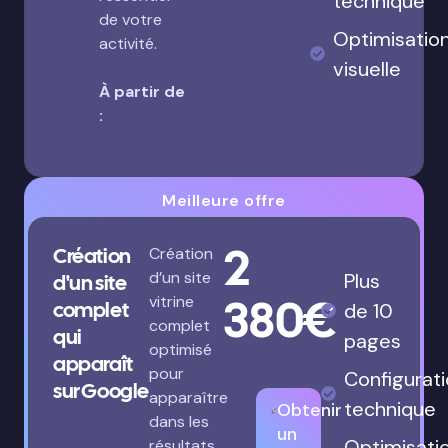
technique
de votre
Optimisatio
activité.
visuelle
À partir de
:
Meilleure offre
2
Création
Création
d’un site
Plus
d'un site
380€
vitrine
complet
de 10
complet
qui
pages
optimisé
apparaît
pour
Configurat
sur Google
apparaître
technique
Obtenir
dans les
un
Optimisati
résultats