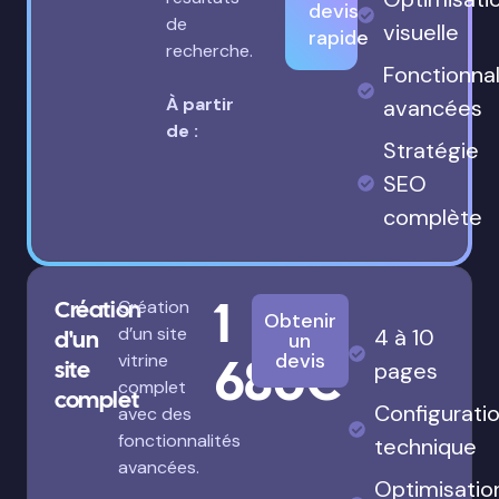
devis
de
visuelle
rapide
recherche.
Fonctionnal
À partir
avancées
de :
Stratégie
SEO
complète
1
Création
Création
Obtenir
d’un site
4 à 10
d'un
un
680€
devis
vitrine
site
pages
complet
complet
Configurati
avec des
fonctionnalités
technique
avancées.
Optimisatio