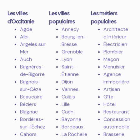
Les villes
Les villes
Les métiers
d'Occitanie
populaires
populaires
Agde
Annecy
Architecte
Albi
Bourg-en-
d’intérieur
Argeles sur
Bresse
Électricien
Mer
Grenoble
Plombier
Auch
Lyon
Maçon
Bagnères-
Saint-
Menuisier
de-Bigorre
Étienne
Agence
Bagnols-
Dijon
immobilière
sur-Cèze
Vannes
Artisan
Beaucaire
Calais
Gîte
Béziers
Lille
Hôtel
Blagnac
Caen
Restaurant
Bordères-
Bayonne
Concession
sur-l'Échez
Bordeaux
automobile
Cahors
La Rochelle
Brasserie