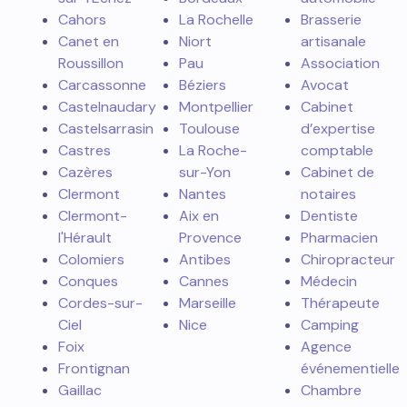
Cahors
La Rochelle
Brasserie
Canet en
Niort
artisanale
Roussillon
Pau
Association
Carcassonne
Béziers
Avocat
Castelnaudary
Montpellier
Cabinet
Castelsarrasin
Toulouse
d’expertise
Castres
La Roche-
comptable
Cazères
sur-Yon
Cabinet de
Clermont
Nantes
notaires
Clermont-
Aix en
Dentiste
l'Hérault
Provence
Pharmacien
Colomiers
Antibes
Chiropracteur
Conques
Cannes
Médecin
Cordes-sur-
Marseille
Thérapeute
Ciel
Nice
Camping
Foix
Agence
Frontignan
événementielle
Gaillac
Chambre