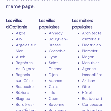
même page.
Les villes
Les villes
Les métiers
d'Occitanie
populaires
populaires
Agde
Annecy
Architecte
Albi
Bourg-en-
d’intérieur
Argeles sur
Bresse
Électricien
Mer
Grenoble
Plombier
Auch
Lyon
Maçon
Bagnères-
Saint-
Menuisier
de-Bigorre
Étienne
Agence
Bagnols-
Dijon
immobilière
sur-Cèze
Vannes
Artisan
Beaucaire
Calais
Gîte
Béziers
Lille
Hôtel
Blagnac
Caen
Restaurant
Bordères-
Bayonne
Concession
sur-l'Échez
Bordeaux
automobile