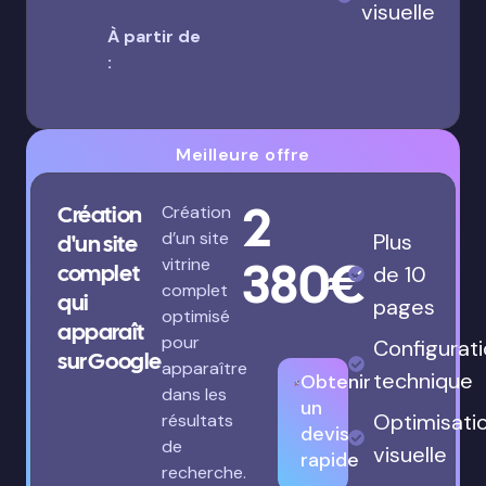
visuelle
À partir de
:
Meilleure offre
2
Création
Création
d’un site
Plus
d'un site
380€
vitrine
complet
de 10
complet
qui
pages
optimisé
apparaît
pour
Configurat
sur Google
apparaître
technique
Obtenir
dans les
un
Optimisati
résultats
devis
de
visuelle
rapide
recherche.