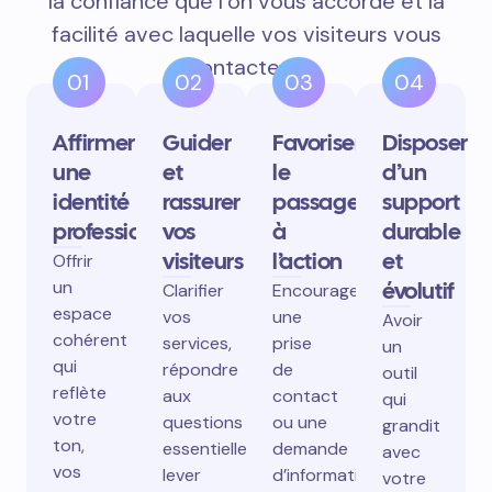
la confiance que l’on vous accorde et la
facilité avec laquelle vos visiteurs vous
contactent.
01
02
03
04
Affirmer
Guider
Favoriser
Disposer
une
et
le
d’un
identité
rassurer
passage
support
professionnelle
vos
à
durable
visiteurs
l’action
et
Offrir
un
évolutif
Clarifier
Encourager
espace
vos
une
Avoir
cohérent
services,
prise
un
qui
répondre
de
outil
reflète
aux
contact
qui
votre
questions
ou une
grandit
ton,
essentielles,
demande
avec
vos
lever
d’information
votre