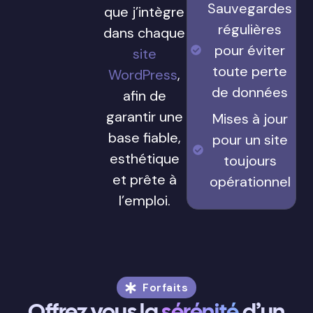
Sauvegardes
que j’intègre
régulières
dans chaque
pour éviter
site
toute perte
WordPress
,
de données
afin de
garantir une
Mises à jour
base fiable,
pour un site
esthétique
toujours
et prête à
opérationnel
l’emploi.
Forfaits
Offrez vous la
sérénité
d’un