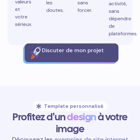
valeurs
les
sans
activité,
et
doutes.
forcer.
sans
votre
dépendre
sérieux.
de
plateformes.
Discuter de mon projet
Template personnalisé
Profitez d'un
design
à votre
image
Découvrez les
exemples de site internet