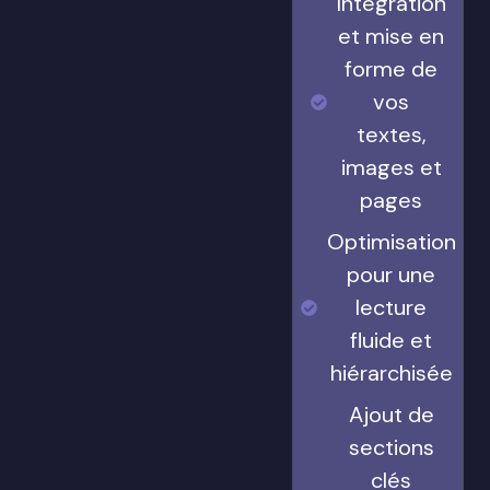
Intégration
et mise en
forme de
vos
textes,
images et
pages
Optimisation
pour une
lecture
fluide et
hiérarchisée
Ajout de
sections
clés