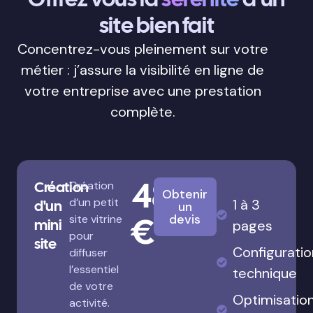
site bien fait
Concentrez-vous pleinement sur votre
métier : j’assure la visibilité en ligne de
votre entreprise avec une prestation
complète.
480
Création
Création
Obtenir
d’un petit
1 à 3
d'un
un
€
devis
site vitrine
mini
pages
pour
site
Configuratio
diffuser
l’essentiel
technique
de votre
Optimisatio
activité.