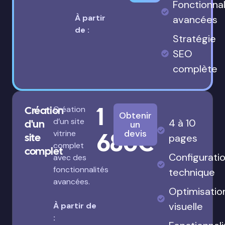
Fonctionnal
À partir
avancées
de :
Stratégie
SEO
complète
1
Création
Création
Obtenir
d’un site
4 à 10
d'un
un
680€
devis
vitrine
site
pages
complet
complet
Configurati
avec des
fonctionnalités
technique
avancées.
Optimisatio
visuelle
À partir de
: