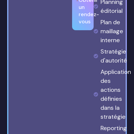
Planning
un
éditorial
rendez-
vous
Plan de
maillage
interne
Stratégie
d'autorité
Application
des
actions
définies
dans la
stratégie
Reporting