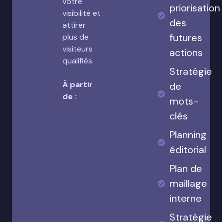
votre
priorisation
visibilité et
des
attirer
futures
plus de
visiteurs
actions
qualifiés.
Stratégie
À partir
de
de :
mots-
clés
Planning
éditorial
Plan de
maillage
interne
Stratégie