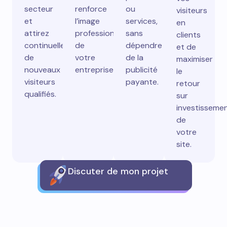
secteur
renforce
ou
visiteurs
et
l’image
services,
en
attirez
professionnelle
sans
clients
continuellement
de
dépendre
et de
de
votre
de la
maximiser
nouveaux
entreprise.
publicité
le
visiteurs
payante.
retour
qualifiés.
sur
investisseme
de
votre
site.
Discuter de mon projet