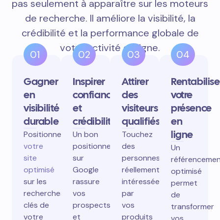
pas seulement à apparaître sur les moteurs
de recherche. Il améliore la visibilité, la
crédibilité et la performance globale de
votre activité en ligne.
01
02
03
04
Gagner
Inspirer
Attirer
Rentabilise
en
confiance
des
votre
visibilité
et
visiteurs
présence
durable
crédibilité
qualifiés
en
ligne
Positionnez
Un bon
Touchez
votre
positionnement
des
Un
site
sur
personnes
référenceme
optimisé
Google
réellement
optimisé
sur les
rassure
intéressées
permet
recherches
vos
par
de
clés de
prospects
vos
transformer
votre
et
produits
vos