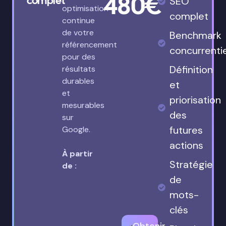
480€
complet
SEO
optimisation
complet
continue
de votre
Benchmark
référencement
concurrenti
pour des
Définition
résultats
durables
et
et
priorisation
mesurables
des
sur
futures
Google.
actions
À partir
Stratégie
de :
de
mots-
clés
Obtenir