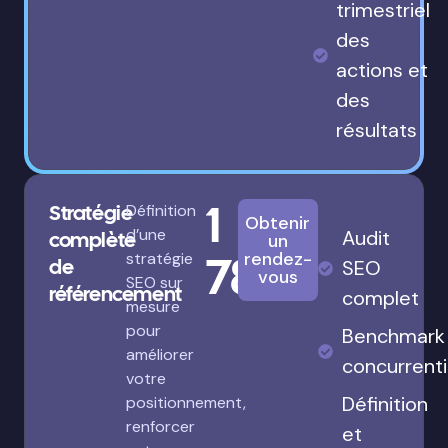
trimestriel
des
actions et
des
résultats
1
Stratégie
Définition
Obtenir
d’une
Audit
complète
un
780€
rendez-
stratégie
de
SEO
vous
SEO sur
référencement
complet
mesure
pour
Benchmark
améliorer
concurrenti
votre
Définition
positionnement,
renforcer
et