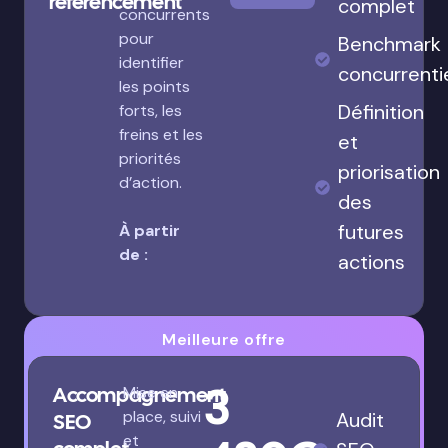
référencement
complet
concurrents
pour
Benchmark
identifier
concurrenti
les points
Définition
forts, les
freins et les
et
priorités
priorisation
d’action.
des
futures
À partir
de :
actions
Meilleure offre
3
Accompagnement
Mise en
place, suivi
Audit
SEO
et