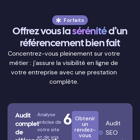
Forfaits
Offrez vous la
sérénité
d’un
référencement bien fait
Concentrez-vous pleinement sur votre
métier : j’assure la visibilité en ligne de
votre entreprise avec une prestation
complète.
680€
Audit
Analyse
Obtenir
précise de
Audit
complet
un
rendez-
votre site
de
SEO
vous
et de vos