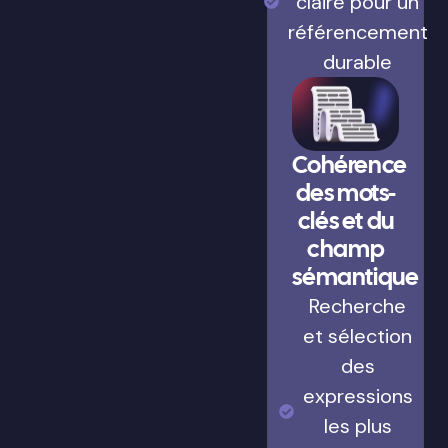
claire pour un
référencement
durable
Cohérence
des mots-
clés et du
champ
sémantique
Recherche
et sélection
des
expressions
les plus