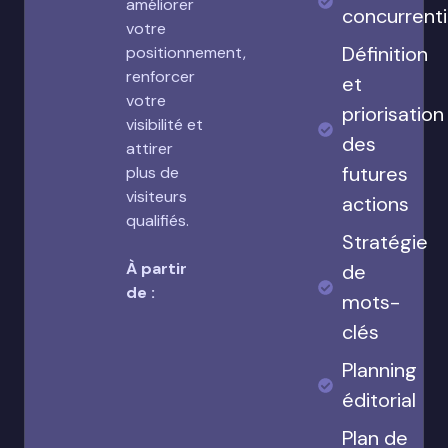
améliorer
concurrenti
votre
Définition
positionnement,
renforcer
et
votre
priorisation
visibilité et
des
attirer
futures
plus de
visiteurs
actions
qualifiés.
Stratégie
À partir
de
de :
mots-
clés
Planning
éditorial
Plan de