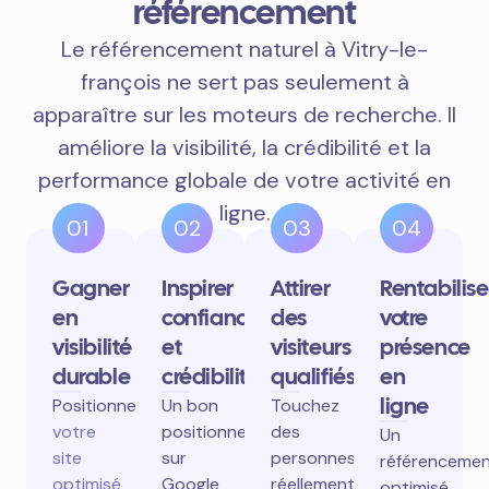
référencement
Le référencement naturel à Vitry-le-
françois ne sert pas seulement à
apparaître sur les moteurs de recherche. Il
améliore la visibilité, la crédibilité et la
performance globale de votre activité en
ligne.
01
02
03
04
Gagner
Inspirer
Attirer
Rentabilise
en
confiance
des
votre
visibilité
et
visiteurs
présence
durable
crédibilité
qualifiés
en
ligne
Positionnez
Un bon
Touchez
votre
positionnement
des
Un
site
sur
personnes
référenceme
optimisé
Google
réellement
optimisé