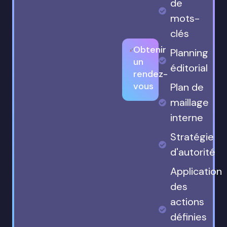
de
mots-
clés
Obtenir
Planning
un
éditorial
rendez-
vous
Plan de
maillage
interne
Stratégie
d'autorité
Application
des
actions
définies