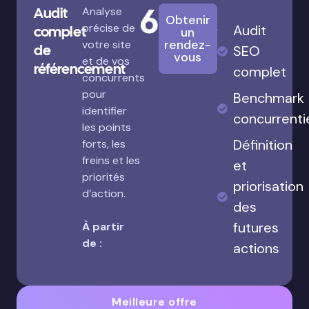
680€
Audit
Analyse
Obtenir
précise de
Audit
complet
un
rendez-
votre site
de
SEO
vous
et de vos
référencement
complet
concurrents
pour
Benchmark
identifier
concurrenti
les points
Définition
forts, les
freins et les
et
priorités
priorisation
d’action.
des
futures
À partir
de :
actions
Meilleure offre