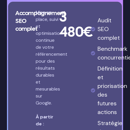
3
Accompagnement
Mise en
place, suivi
Audit
SEO
480€
et
complet
SEO
optimisation
complet
continue
de votre
Benchmark
référencement
concurrenti
pour des
Définition
résultats
durables
et
et
priorisation
mesurables
des
sur
futures
Google.
actions
À partir
Stratégie
de :