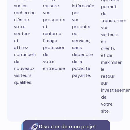
sur les
rassure
intéressées
permet
recherches
vos
par
de
clés de
prospects
vos
transformer
votre
et
produits
vos
secteur
renforce
ou
visiteurs
et
l’image
services,
en
attirez
professionnelle
sans
clients
continuellement
de
dépendre
et de
de
votre
de la
maximiser
nouveaux
entreprise.
publicité
le
visiteurs
payante.
retour
qualifiés.
sur
investisseme
de
votre
site.
Discuter de mon projet