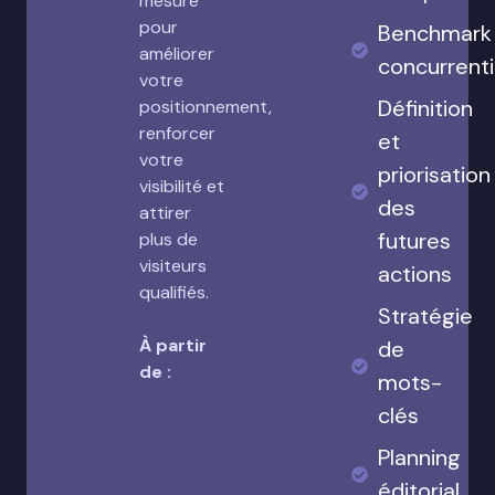
mesure
pour
Benchmark
améliorer
concurrenti
votre
Définition
positionnement,
renforcer
et
votre
priorisation
visibilité et
des
attirer
futures
plus de
visiteurs
actions
qualifiés.
Stratégie
À partir
de
de :
mots-
clés
Planning
éditorial