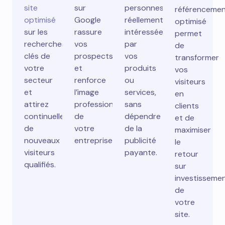
site
sur
personnes
référenceme
optimisé
Google
réellement
optimisé
sur les
rassure
intéressées
permet
recherches
vos
par
de
clés de
prospects
vos
transformer
votre
et
produits
vos
secteur
renforce
ou
visiteurs
et
l’image
services,
en
attirez
professionnelle
sans
clients
continuellement
de
dépendre
et de
de
votre
de la
maximiser
nouveaux
entreprise.
publicité
le
visiteurs
payante.
retour
qualifiés.
sur
investisseme
de
votre
site.