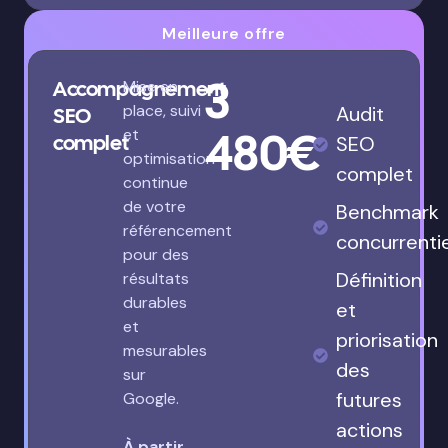
Meilleure offre
3
Accompagnement
Mise en
place, suivi
Audit
SEO
480€
et
complet
SEO
optimisation
complet
continue
de votre
Benchmark
référencement
concurrenti
pour des
Définition
résultats
durables
et
et
priorisation
mesurables
des
sur
futures
Google.
actions
À partir