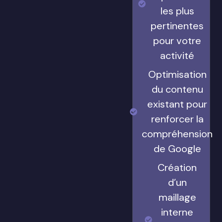
les plus
pertinentes
pour votre
activité
Optimisation
du contenu
existant pour
renforcer la
compréhension
de Google
Création
d’un
maillage
interne