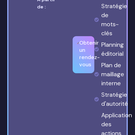
Stratégie
de :
de
mots-
clés
Obtenir
Planning
un
éditorial
rendez-
vous
Plan de
maillage
interne
Stratégie
d'autorité
Application
des
actions