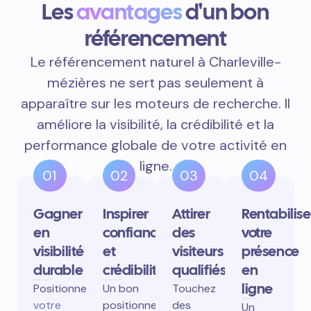
Les
avantages
d'un bon
référencement
Le référencement naturel à Charleville-
mézières ne sert pas seulement à
apparaître sur les moteurs de recherche. Il
améliore la visibilité, la crédibilité et la
performance globale de votre activité en
ligne.
01
02
03
04
Gagner
Inspirer
Attirer
Rentabilise
en
confiance
des
votre
visibilité
et
visiteurs
présence
durable
crédibilité
qualifiés
en
ligne
Positionnez
Un bon
Touchez
votre
positionnement
des
Un