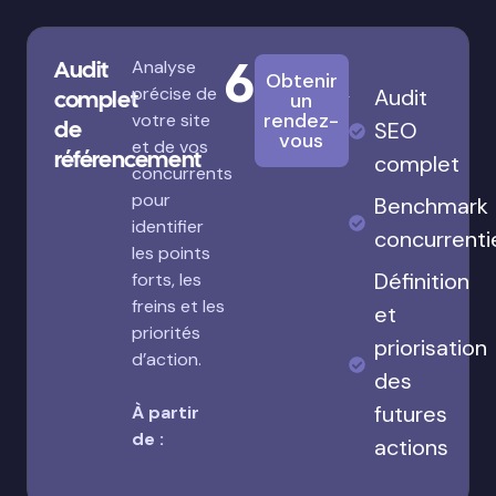
680€
Audit
Analyse
Obtenir
précise de
Audit
complet
un
rendez-
votre site
de
SEO
vous
et de vos
référencement
complet
concurrents
pour
Benchmark
identifier
concurrenti
les points
Définition
forts, les
freins et les
et
priorités
priorisation
d’action.
des
futures
À partir
de :
actions