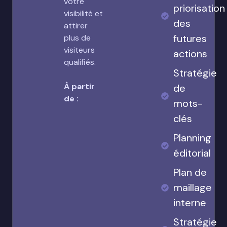
votre
priorisation
visibilité et
des
attirer
futures
plus de
visiteurs
actions
qualifiés.
Stratégie
À partir
de
de :
mots-
clés
Planning
éditorial
Plan de
maillage
interne
Stratégie