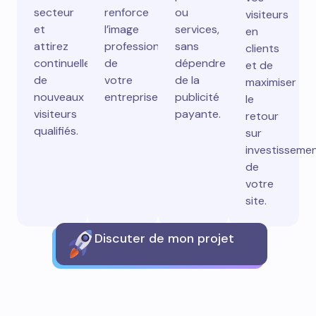
secteur
renforce
ou
visiteurs
et
l’image
services,
en
attirez
professionnelle
sans
clients
continuellement
de
dépendre
et de
de
votre
de la
maximiser
nouveaux
entreprise.
publicité
le
visiteurs
payante.
retour
qualifiés.
sur
investisseme
de
votre
site.
Discuter de mon projet