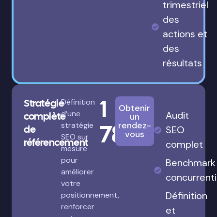
trimestriel
des
actions et
des
résultats
1
Stratégie
Définition
Obtenir
d’une
Audit
complète
un
780€
rendez-
stratégie
de
SEO
vous
SEO sur
référencement
complet
mesure
pour
Benchmark
améliorer
concurrenti
votre
Définition
positionnement,
renforcer
et