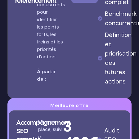
référencement
complet
concurrents
pour
Benchmark
identifier
concurrenti
les points
Définition
forts, les
freins et les
et
priorités
priorisation
d’action.
des
futures
À partir
de :
actions
Meilleure offre
3
Accompagnement
Mise en
place, suivi
Audit
SEO
et