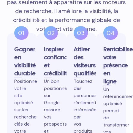
pas seulement à apparaître sur les moteurs
de recherche. Il améliore la visibilité, la
crédibilité et la performance globale de
votre activité en ligne.
01
02
03
04
Gagner
Inspirer
Attirer
Rentabilise
en
confiance
des
votre
visibilité
et
visiteurs
présence
durable
crédibilité
qualifiés
en
ligne
Positionnez
Un bon
Touchez
votre
positionnement
des
Un
site
sur
personnes
référenceme
optimisé
Google
réellement
optimisé
sur les
rassure
intéressées
permet
recherches
vos
par
de
clés de
prospects
vos
transformer
votre
et
produits
vos