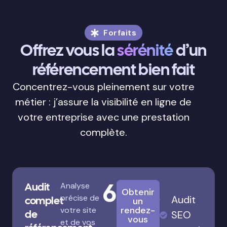
Forfaits
Offrez vous la
sérénité
d’un
référencement bien fait
Concentrez-vous pleinement sur votre
métier : j’assure la visibilité en ligne de
votre entreprise avec une prestation
complète.
680€
Audit
Analyse
Obtenir
précise de
Audit
complet
un
rendez-
votre site
de
SEO
vous
et de vos