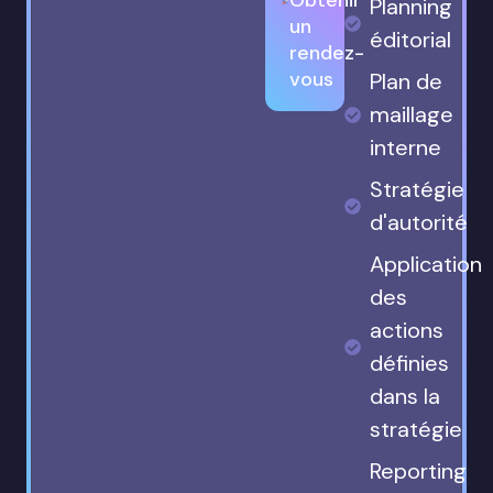
Planning
un
éditorial
rendez-
vous
Plan de
maillage
interne
Stratégie
d'autorité
Application
des
actions
définies
dans la
stratégie
Reporting