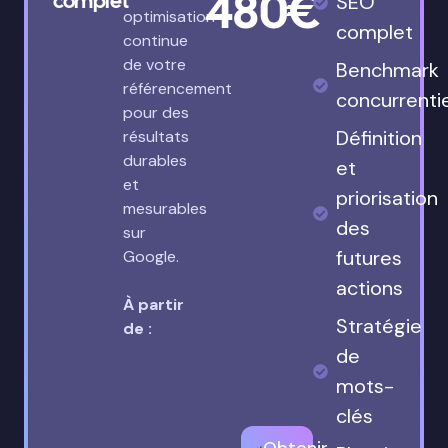
480€
complet
SEO
optimisation
complet
continue
de votre
Benchmark
référencement
concurrenti
pour des
Définition
résultats
durables
et
et
priorisation
mesurables
des
sur
futures
Google.
actions
À partir
Stratégie
de :
de
mots-
clés
Obtenir