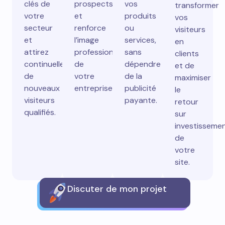
clés de
prospects
vos
transformer
votre
et
produits
vos
secteur
renforce
ou
visiteurs
et
l’image
services,
en
attirez
professionnelle
sans
clients
continuellement
de
dépendre
et de
de
votre
de la
maximiser
nouveaux
entreprise.
publicité
le
visiteurs
payante.
retour
qualifiés.
sur
investisseme
de
votre
site.
Discuter de mon projet