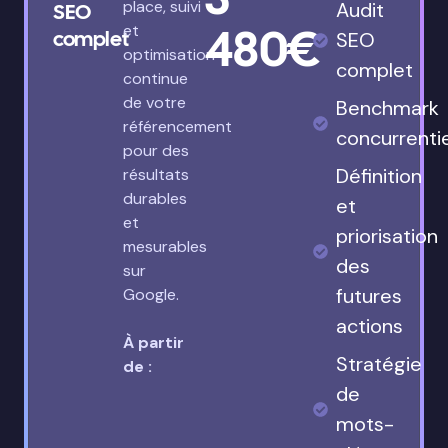
place, suivi
Audit
SEO
480€
et
complet
SEO
optimisation
complet
continue
de votre
Benchmark
référencement
concurrenti
pour des
Définition
résultats
durables
et
et
priorisation
mesurables
des
sur
futures
Google.
actions
À partir
Stratégie
de :
de
mots-