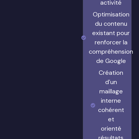
activité
Optimisation
du contenu
existant pour
renforcer la
compréhension
de Google
Création
d’un
maillage
interne
cohérent
et
orienté
résultats