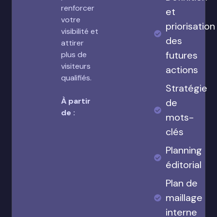
renforcer
et
votre
priorisation
visibilité et
des
attirer
futures
plus de
visiteurs
actions
qualifiés.
Stratégie
À partir
de
de :
mots-
clés
Planning
éditorial
Plan de
maillage
interne