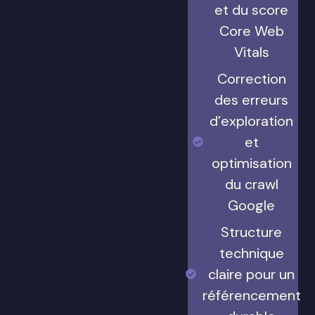
et du score
Core Web
Vitals
Correction
des erreurs
d’exploration
et
optimisation
du crawl
Google
Structure
technique
claire pour un
référencement