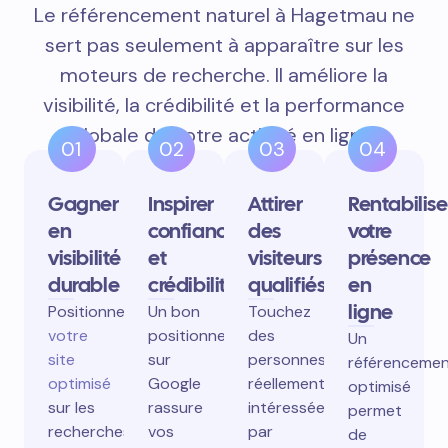
Le référencement naturel à Hagetmau ne
sert pas seulement à apparaître sur les
moteurs de recherche. Il améliore la
visibilité, la crédibilité et la performance
globale de votre activité en ligne.
01
02
03
04
Gagner
Inspirer
Attirer
Rentabilise
en
confiance
des
votre
visibilité
et
visiteurs
présence
durable
crédibilité
qualifiés
en
ligne
Positionnez
Un bon
Touchez
votre
positionnement
des
Un
site
sur
personnes
référenceme
optimisé
Google
réellement
optimisé
sur les
rassure
intéressées
permet
recherches
vos
par
de