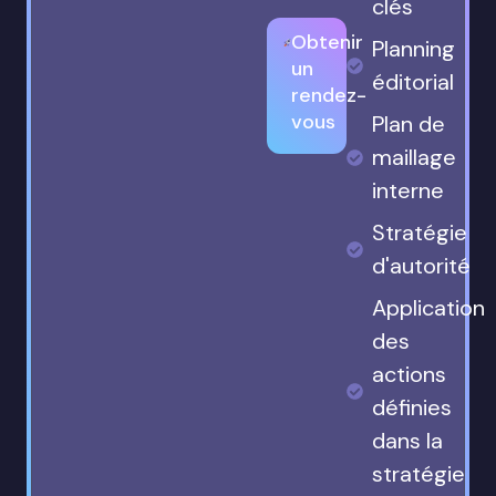
clés
Obtenir
Planning
un
éditorial
rendez-
vous
Plan de
maillage
interne
Stratégie
d'autorité
Application
des
actions
définies
dans la
stratégie