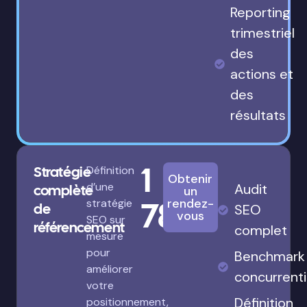
Reporting
trimestriel
des
actions et
des
résultats
1
Stratégie
Définition
Obtenir
d’une
Audit
complète
un
780€
rendez-
stratégie
de
SEO
vous
SEO sur
référencement
complet
mesure
pour
Benchmark
améliorer
concurrenti
votre
Définition
positionnement,