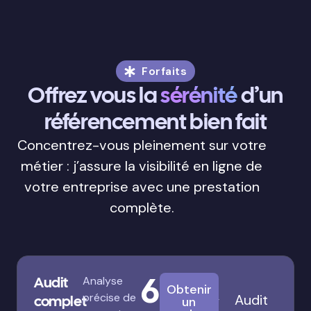
Forfaits
Offrez vous la
sérénité
d’un
référencement bien fait
Concentrez-vous pleinement sur votre
métier : j’assure la visibilité en ligne de
votre entreprise avec une prestation
complète.
680€
Audit
Analyse
Obtenir
précise de
Audit
complet
un