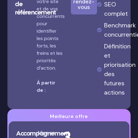
rendez-
votre site
de
SEO
vous
et de vos
référencement
complet
concurrents
pour
Benchmark
identifier
concurrenti
les points
Définition
forts, les
freins et les
et
priorités
priorisation
d’action.
des
futures
À partir
de :
actions
Meilleure offre
3
Accompagnement
Mise en