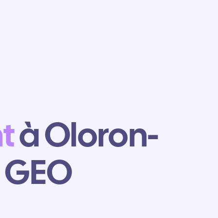
t
à Oloron-
t GEO