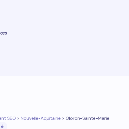
nces
ent SEO
>
Nouvelle-Aquitaine
> Oloron-Sainte-Marie
té