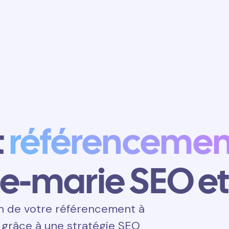
Obtenir un
rendez-vous
t
référencemen
te-marie SEO e
n de votre référencement à
 grâce à une stratégie SEO