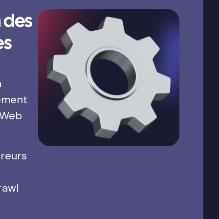
 des
es
a
ement
 Web
rreurs
rawl