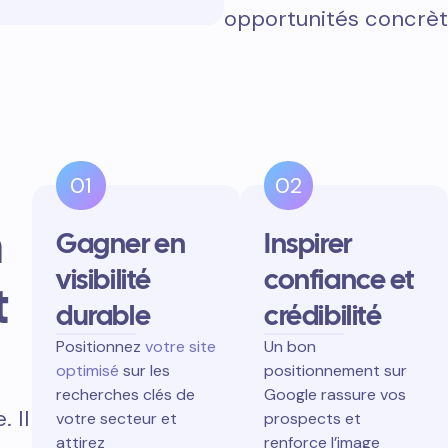
opportunités concrèt
01
02
n
Gagner en
Inspirer
visibilité
confiance et
t
durable
crédibilité
Positionnez
votre site
Un bon
optimisé
sur les
positionnement sur
recherches clés de
Google rassure vos
 Il
votre secteur et
prospects et
attirez
renforce l’image