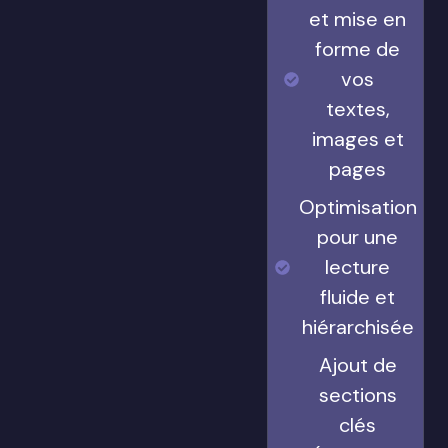
et mise en
forme de
vos
textes,
images et
pages
Optimisation
pour une
lecture
fluide et
hiérarchisée
Ajout de
sections
clés