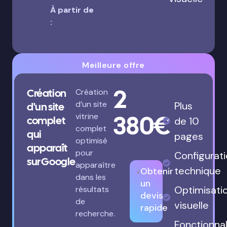
À partir de
:
Meilleure offre
2
Création
Création
d’un site
Plus
d'un site
380€
vitrine
complet
de 10
complet
qui
pages
optimisé
apparaît
pour
Configurat
sur Google
apparaître
technique
Obtenir
dans les
un
Optimisati
résultats
devis
de
visuelle
rapide
recherche.
Fonctionnal