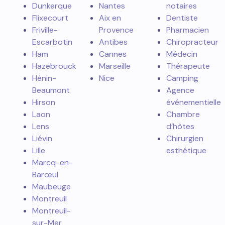
Dunkerque
Nantes
notaires
Flixecourt
Aix en
Dentiste
Friville-
Provence
Pharmacien
Escarbotin
Antibes
Chiropracteur
Ham
Cannes
Médecin
Hazebrouck
Marseille
Thérapeute
Hénin-
Nice
Camping
Beaumont
Agence
Hirson
événementielle
Laon
Chambre
Lens
d’hôtes
Liévin
Chirurgien
Lille
esthétique
Marcq-en-
Barœul
Maubeuge
Montreuil
Montreuil-
sur-Mer