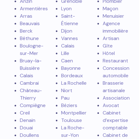
Anzin
Grenoble
Plombier
Armentières
Lyon
Maçon
Arras
Saint-
Menuisier
Beauvais
Étienne
Agence
Berck
Dijon
immobilière
Béthune
Vannes
Artisan
Boulogne-
Calais
Gîte
sur-Mer
Lille
Hôtel
Bruay-la-
Caen
Restaurant
Buissière
Bayonne
Concession
Calais
Bordeaux
automobile
Cambrai
La Rochelle
Brasserie
Château-
Niort
artisanale
Thierry
Pau
Association
Compiègne
Béziers
Avocat
Creil
Montpellier
Cabinet
Denain
Toulouse
d’expertise
Douai
La Roche-
comptable
Doullens
sur-Yon
Cabinet de