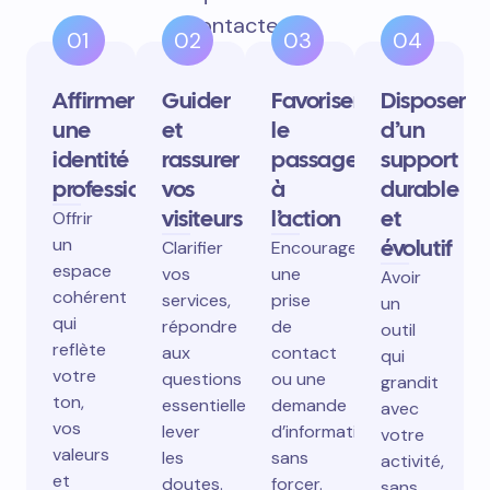
contactent.
01
02
03
04
Affirmer
Guider
Favoriser
Disposer
une
et
le
d’un
identité
rassurer
passage
support
professionnelle
vos
à
durable
visiteurs
l’action
et
Offrir
un
évolutif
Clarifier
Encourager
espace
vos
une
Avoir
cohérent
services,
prise
un
qui
répondre
de
outil
reflète
aux
contact
qui
votre
questions
ou une
grandit
ton,
essentielles,
demande
avec
vos
lever
d’information
votre
valeurs
les
sans
activité,
et
doutes.
forcer.
sans