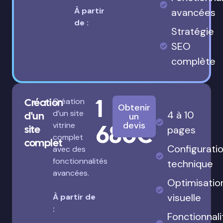
À partir
avancées
de :
Stratégie
SEO
complète
1
Création
Création
Obtenir
d’un site
4 à 10
d'un
un
680€
devis
vitrine
site
pages
complet
complet
Configurati
avec des
fonctionnalités
technique
avancées.
Optimisatio
visuelle
À partir de
:
Fonctionnali