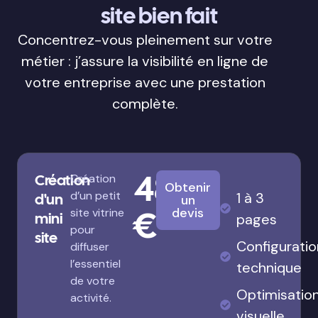
site bien fait
Concentrez-vous pleinement sur votre
métier : j’assure la visibilité en ligne de
votre entreprise avec une prestation
complète.
480
Création
Création
Obtenir
d’un petit
1 à 3
d'un
un
€
devis
site vitrine
mini
pages
pour
site
Configuratio
diffuser
l’essentiel
technique
de votre
Optimisatio
activité.
visuelle