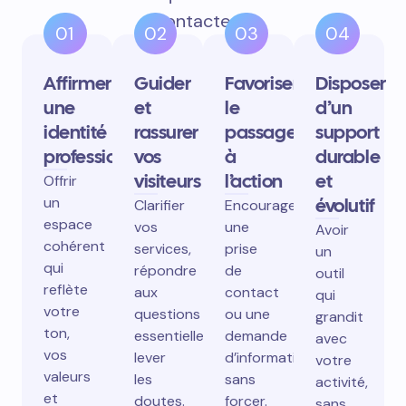
contactent.
01
02
03
04
Affirmer
Guider
Favoriser
Disposer
une
et
le
d’un
identité
rassurer
passage
support
professionnelle
vos
à
durable
visiteurs
l’action
et
Offrir
un
évolutif
Clarifier
Encourager
espace
vos
une
Avoir
cohérent
services,
prise
un
qui
répondre
de
outil
reflète
aux
contact
qui
votre
questions
ou une
grandit
ton,
essentielles,
demande
avec
vos
lever
d’information
votre
valeurs
les
sans
activité,
et
doutes.
forcer.
sans