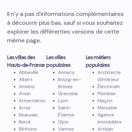
métier & localisation
Cette section, moins esthétique, a pour
seul objectif d’
améliorer le référencement
naturel
de mon site grâce à l’optimisation
du maillage interne.
Il n’y a pas d’informations complémentaires
à découvrir plus bas, sauf si vous souhaitez
explorer les différentes versions de cette
même page.
Les villes des
Les villes
Les métiers
Hauts-de-France
populaires
populaires
Abbeville
Annecy
Architecte
Albert
Bourg-en-
d’intérieur
Amiens
Bresse
Électricien