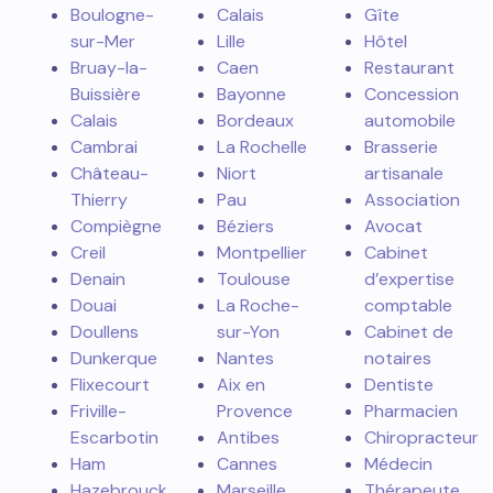
Anzin
Grenoble
Plombier
Armentières
Lyon
Maçon
Arras
Saint-
Menuisier
Beauvais
Étienne
Agence
Berck
Dijon
immobilière
Béthune
Vannes
Artisan
Boulogne-
Calais
Gîte
sur-Mer
Lille
Hôtel
Bruay-la-
Caen
Restaurant
Buissière
Bayonne
Concession
Calais
Bordeaux
automobile
Cambrai
La Rochelle
Brasserie
Château-
Niort
artisanale
Thierry
Pau
Association
Compiègne
Béziers
Avocat
Creil
Montpellier
Cabinet
Denain
Toulouse
d’expertise
Douai
La Roche-
comptable