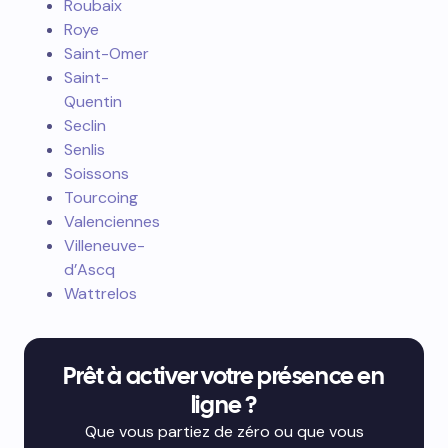
sur-Mer
Noyon
Péronne
Pont-
Sainte-
Maxence
Roubaix
Roye
Saint-Omer
Saint-
Quentin
Seclin
Senlis
Soissons
Tourcoing
Valenciennes
Villeneuve-
d’Ascq
Wattrelos