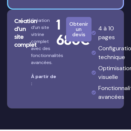
Fonctionnal
À partir
avancées
de :
Stratégie
SEO
complète
1
Création
Création
Obtenir
d’un site
4 à 10
d'un
un
680€
devis
vitrine
site
pages
complet
complet
Configurati
avec des
fonctionnalités
technique
avancées.
Optimisatio
visuelle
À partir de
: