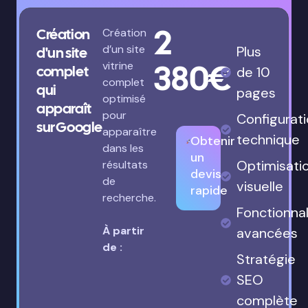
visuelle
À partir de
:
Meilleure offre
2
Création
Création
d’un site
Plus
d'un site
380€
vitrine
complet
de 10
complet
qui
pages
optimisé
apparaît
pour
Configurat
sur Google
apparaître
technique
Obtenir
dans les
un
Optimisati
résultats
devis
de
visuelle
rapide
recherche.