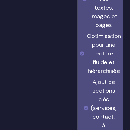
Intégration
et mise en
forme de
vos
textes,
images et
pages
Optimisation
pour une
lecture
fluide et
hiérarchisée
Ajout de
sections
clés