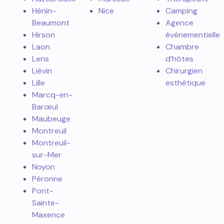
Doullens
sur-Yon
Cabinet de
Dunkerque
Nantes
notaires
Flixecourt
Aix en
Dentiste
Friville-
Provence
Pharmacien
Escarbotin
Antibes
Chiropracteur
Ham
Cannes
Médecin
Hazebrouck
Marseille
Thérapeute
Hénin-
Nice
Camping
Beaumont
Agence
Hirson
événementielle
Laon
Chambre
Lens
d’hôtes
Liévin
Chirurgien
Lille
esthétique
Marcq-en-
Barœul
Maubeuge
Montreuil
Montreuil-