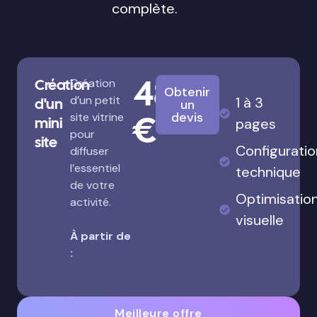
Offrez vous la
sérénité
d’un
site bien fait
Concentrez-vous pleinement sur votre
métier : j’assure la visibilité en ligne de
votre entreprise avec une prestation
complète.
480
Création
Création
Obtenir
d’un petit
1 à 3
d'un
un
€
devis
site vitrine
mini
pages
pour
site
Configuratio
diffuser
l’essentiel
technique
de votre
Optimisatio
activité.