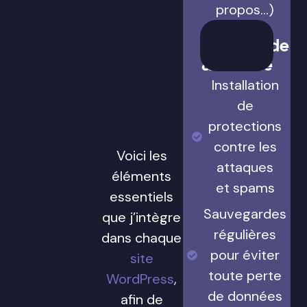
(services,
contact,
à
propos…)
Sauvegarde
& Sécurité
Installation
de
protections
contre les
Voici les
attaques
éléments
et spams
essentiels