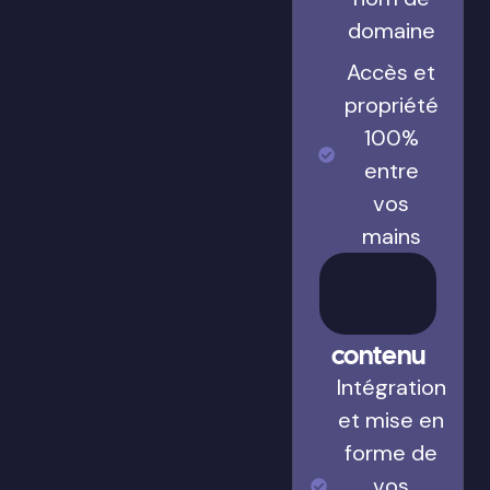
de votre
nom de
domaine
Accès et
propriété
100%
entre
vos
mains
Gestion
du
contenu