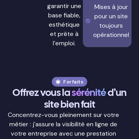
Sauvegardes
que j’intègre
régulières
dans chaque
pour éviter
site
toute perte
WordPress
,
de données
afin de
garantir une
Mises à jour
base fiable,
pour un site
esthétique
toujours
et prête à
opérationnel
l’emploi.
Forfaits