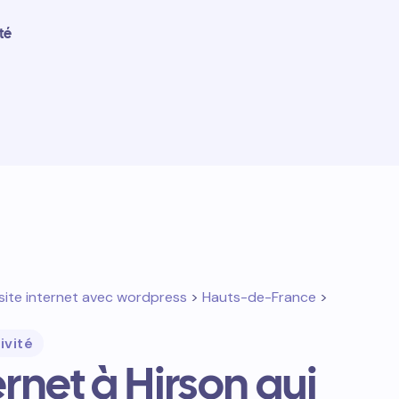
té
site internet avec wordpress
>
Hauts-de-France
>
ivité
ernet à Hirson qui