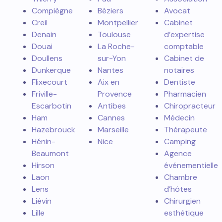
Compiègne
Béziers
Avocat
Creil
Montpellier
Cabinet
Denain
Toulouse
d’expertise
Douai
La Roche-
comptable
Doullens
sur-Yon
Cabinet de
Dunkerque
Nantes
notaires
Flixecourt
Aix en
Dentiste
Friville-
Provence
Pharmacien
Escarbotin
Antibes
Chiropracteur
Ham
Cannes
Médecin
Hazebrouck
Marseille
Thérapeute
Hénin-
Nice
Camping
Beaumont
Agence
Hirson
événementielle
Laon
Chambre
Lens
d’hôtes
Liévin
Chirurgien
Lille
esthétique