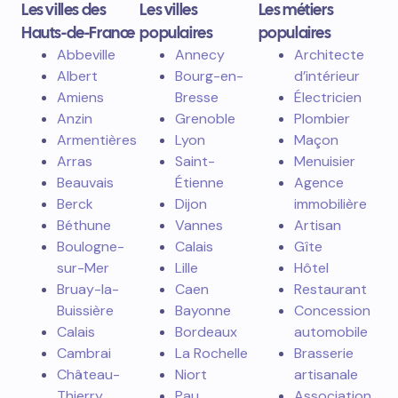
Les villes des
Les villes
Les métiers
Hauts-de-France
populaires
populaires
Abbeville
Annecy
Architecte
Albert
Bourg-en-
d’intérieur
Amiens
Bresse
Électricien
Anzin
Grenoble
Plombier
Armentières
Lyon
Maçon
Arras
Saint-
Menuisier
Beauvais
Étienne
Agence
Berck
Dijon
immobilière
Béthune
Vannes
Artisan
Boulogne-
Calais
Gîte
sur-Mer
Lille
Hôtel
Bruay-la-
Caen
Restaurant
Buissière
Bayonne
Concession
Calais
Bordeaux
automobile
Cambrai
La Rochelle
Brasserie
Château-
Niort
artisanale
Thierry
Pau
Association