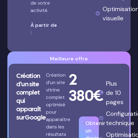
de votre
Optimisatio
activité.
visuelle
À partir de
:
Meilleure offre
2
Création
Création
d’un site
Plus
d'un site
380€
vitrine
complet
de 10
complet
qui
pages
optimisé
apparaît
pour
Configurat
sur Google
apparaître
technique
Obtenir
dans les
un
Optimisati
résultats