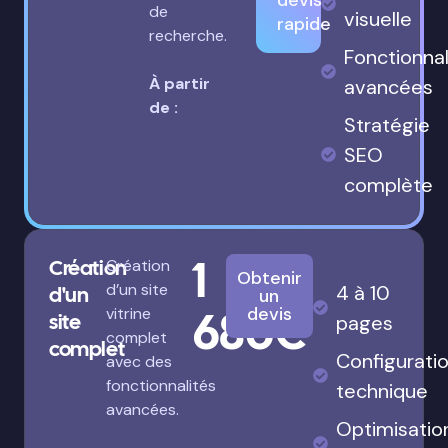
devis
de
visuelle
rapide
recherche.
Fonctionnal
À partir
avancées
de :
Stratégie
SEO
complète
1
Création
Création
Obtenir
d’un site
4 à 10
d'un
un
680€
devis
vitrine
site
pages
complet
complet
Configurati
avec des
fonctionnalités
technique
avancées.
Optimisatio