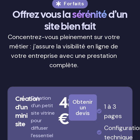
Forfaits
Offrez vous la
sérénité
d’un
site bien fait
Concentrez-vous pleinement sur votre
métier : j’assure la visibilité en ligne de
votre entreprise avec une prestation
complète.
480
Création
Création
Obtenir
d’un petit
1 à 3
d'un
un
€
devis
site vitrine
mini
pages
pour
site
Configuratio
diffuser
l’essentiel
technique