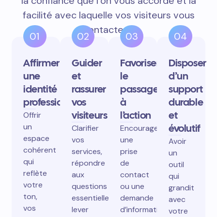
la confiance que l’on vous accorde et la
facilité avec laquelle vos visiteurs vous
contactent.
01
02
03
04
Affirmer
Guider
Favoriser
Disposer
une
et
le
d’un
identité
rassurer
passage
support
professionnelle
vos
à
durable
visiteurs
l’action
et
Offrir
un
évolutif
Clarifier
Encourager
espace
vos
une
Avoir
cohérent
services,
prise
un
qui
répondre
de
outil
reflète
aux
contact
qui
votre
questions
ou une
grandit
ton,
essentielles,
demande
avec
vos
lever
d’information
votre