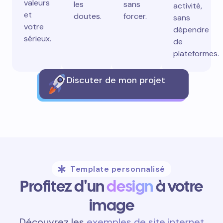
valeurs
les
sans
activité,
et
doutes.
forcer.
sans
votre
dépendre
sérieux.
de
plateformes.
Discuter de mon projet
Template personnalisé
Profitez d'un
design
à votre
image
Découvrez les
exemples de site internet