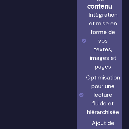
contenu
Intégration
et mise en
forme de
vos
textes,
images et
pages
Optimisation
pour une
lecture
fluide et
hiérarchisée
Ajout de