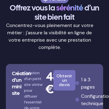
Offrez vous la
sérénité
d’un
site bien fait
Concentrez-vous pleinement sur votre
métier : j’assure la visibilité en ligne de
votre entreprise avec une prestation
complète.
480
Création
Création
Obtenir
d’un petit
1 à 3
d'un
un
€
devis
site vitrine
mini
pages
pour
site
Configuratio
diffuser
l’essentiel
technique
de votre