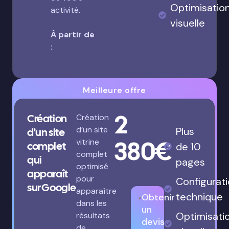
Optimisatio
activité.
visuelle
À partir de
:
Meilleure offre
2
Création
Création
d’un site
Plus
d'un site
380€
vitrine
complet
de 10
complet
qui
pages
optimisé
apparaît
pour
Configurat
sur Google
apparaître
technique
Obtenir
dans les
un
Optimisati
résultats
devis
de