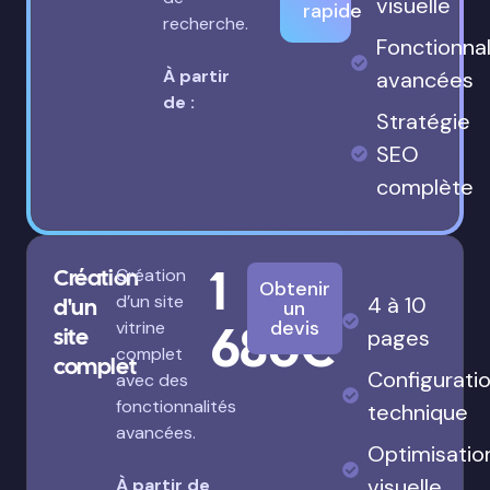
visuelle
rapide
recherche.
Fonctionnal
À partir
avancées
de :
Stratégie
SEO
complète
1
Création
Création
Obtenir
d’un site
4 à 10
d'un
un
680€
devis
vitrine
site
pages
complet
complet
Configurati
avec des
fonctionnalités
technique
avancées.
Optimisatio
visuelle
À partir de