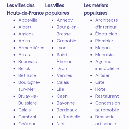
Les villes des
Les villes
Les métiers
Hauts-de-France
populaires
populaires
Abbeville
Annecy
Architecte
Albert
Bourg-en-
d’intérieur
Amiens
Bresse
Électricien
Anzin
Grenoble
Plombier
Armentières
Lyon
Maçon
Arras
Saint-
Menuisier
Beauvais
Étienne
Agence
Berck
Dijon
immobilière
Béthune
Vannes
Artisan
Boulogne-
Calais
Gîte
sur-Mer
Lille
Hôtel
Bruay-la-
Caen
Restaurant
Buissière
Bayonne
Concession
Calais
Bordeaux
automobile
Cambrai
La Rochelle
Brasserie
Château-
Niort
artisanale