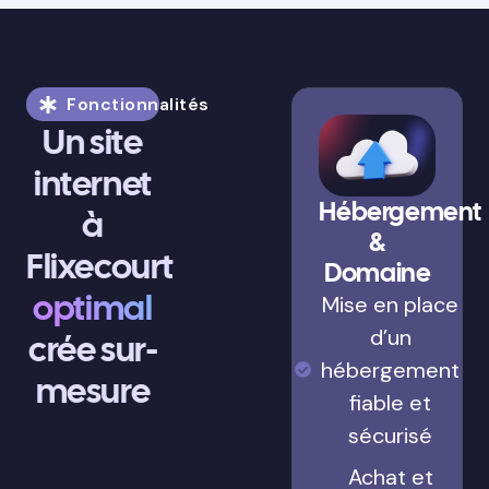
Fonctionnalités
Un site
internet
Hébergement
à
&
Flixecourt
Domaine
optimal
Mise en place
d’un
crée sur-
hébergement
mesure
fiable et
sécurisé
Achat et