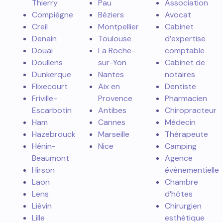
Thierry
Pau
Association
Compiègne
Béziers
Avocat
Creil
Montpellier
Cabinet
Denain
Toulouse
d’expertise
Douai
La Roche-
comptable
Doullens
sur-Yon
Cabinet de
Dunkerque
Nantes
notaires
Flixecourt
Aix en
Dentiste
Friville-
Provence
Pharmacien
Escarbotin
Antibes
Chiropracteur
Ham
Cannes
Médecin
Hazebrouck
Marseille
Thérapeute
Hénin-
Nice
Camping
Beaumont
Agence
Hirson
événementielle
Laon
Chambre
Lens
d’hôtes
Liévin
Chirurgien
Lille
esthétique