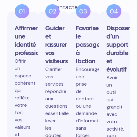
contactent.
01
02
03
04
Affirmer
Guider
Favoriser
Disposer
une
et
le
d’un
identité
rassurer
passage
support
professionnelle
vos
à
durable
visiteurs
l’action
et
Offrir
un
évolutif
Clarifier
Encourager
espace
vos
une
Avoir
cohérent
services,
prise
un
qui
répondre
de
outil
reflète
aux
contact
qui
votre
questions
ou une
grandit
ton,
essentielles,
demande
avec
vos
lever
d’information
votre
valeurs
les
sans
activité,
et
doutes.
forcer.
sans