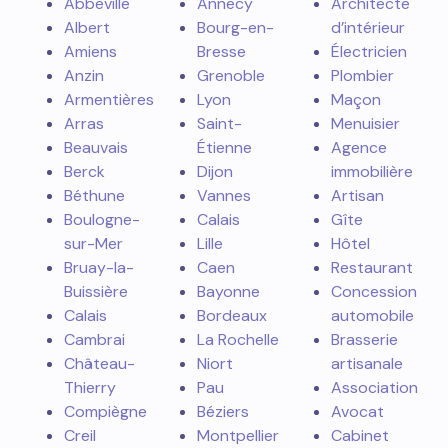
Abbeville
Annecy
Architecte
Albert
Bourg-en-
d’intérieur
Amiens
Bresse
Électricien
Anzin
Grenoble
Plombier
Armentières
Lyon
Maçon
Arras
Saint-
Menuisier
Beauvais
Étienne
Agence
Berck
Dijon
immobilière
Béthune
Vannes
Artisan
Boulogne-
Calais
Gîte
sur-Mer
Lille
Hôtel
Bruay-la-
Caen
Restaurant
Buissière
Bayonne
Concession
Calais
Bordeaux
automobile
Cambrai
La Rochelle
Brasserie
Château-
Niort
artisanale
Thierry
Pau
Association
Compiègne
Béziers
Avocat
Creil
Montpellier
Cabinet