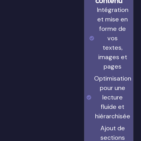
contenu
Intégration
et mise en
forme de
vos
textes,
images et
pages
Optimisation
pour une
lecture
fluide et
hiérarchisée
Ajout de
sections