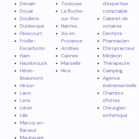
Denain
Toulouse
d’expertise
Douai
La Roche-
comptable
Doullens
sur-Yon
Cabinet de
Dunkerque
Nantes
notaires
Flixecourt
Aix en
Dentiste
Friville-
Provence
Pharmacien
Escarbotin
Antibes
Chiropracteur
Ham
Cannes
Médecin
Hazebrouck
Marseille
Thérapeute
Hénin-
Nice
Camping
Beaumont
Agence
Hirson
événementielle
Laon
Chambre
Lens
d’hôtes
Liévin
Chirurgien
Lille
esthétique
Marcq-en-
Barœul
Maubeuge