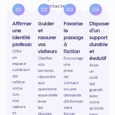
contactent.
01
02
03
04
Affirmer
Guider
Favoriser
Disposer
une
et
le
d’un
identité
rassurer
passage
support
professionnelle
vos
à
durable
visiteurs
l’action
et
Offrir
un
évolutif
Clarifier
Encourager
espace
vos
une
Avoir
cohérent
services,
prise
un
qui
répondre
de
outil
reflète
aux
contact
qui
votre
questions
ou une
grandit
ton,
essentielles,
demande
avec
vos
lever
d’information
votre
valeurs
les
sans
activité,
et
doutes.
forcer.
sans