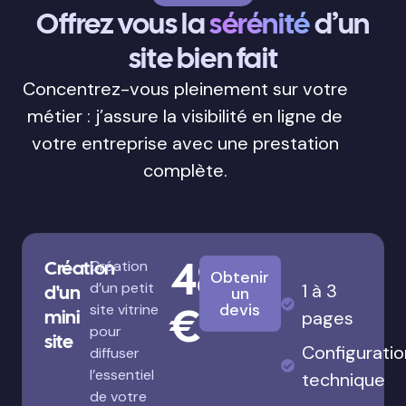
Offrez vous la
sérénité
d’un
site bien fait
Concentrez-vous pleinement sur votre
métier : j’assure la visibilité en ligne de
votre entreprise avec une prestation
complète.
480
Création
Création
Obtenir
d’un petit
1 à 3
d'un
un
€
devis
site vitrine
mini
pages
pour
site
Configuratio
diffuser
l’essentiel
technique
de votre