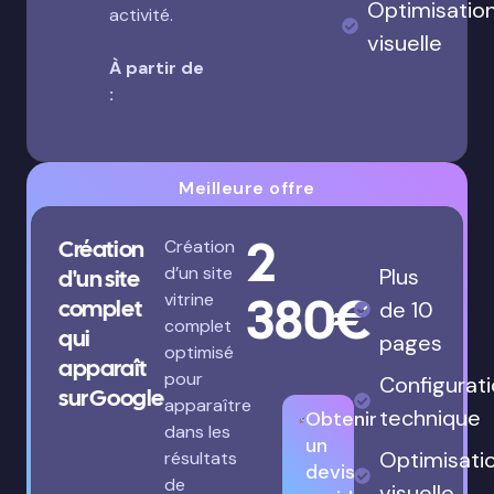
Optimisatio
activité.
visuelle
À partir de
:
Meilleure offre
2
Création
Création
d’un site
Plus
d'un site
380€
vitrine
complet
de 10
complet
qui
pages
optimisé
apparaît
pour
Configurat
sur Google
apparaître
technique
Obtenir
dans les
un
Optimisati
résultats
devis
de
visuelle