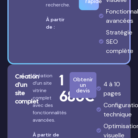
rapide
recherche.
Fonctionnal
À partir
avancées
de :
Stratégie
SEO
complète
1
Création
Création
Obtenir
d’un site
4 à 10
d'un
un
680€
devis
vitrine
site
pages
complet
complet
Configurati
avec des
fonctionnalités
technique
avancées.
Optimisatio
visuelle
À partir de