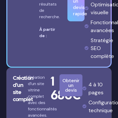
un
Optimisati
résultats
devis
de
visuelle
rapide
recherche.
Fonctionnal
À partir
avancées
de :
Stratégie
SEO
complète
1
Création
Création
Obtenir
d’un site
4 à 10
d'un
un
680€
devis
vitrine
site
pages
complet
complet
Configurati
avec des
fonctionnalités
technique
avancées.