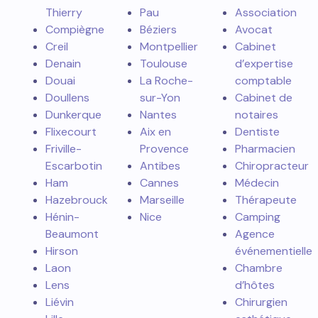
Thierry
Pau
Association
Compiègne
Béziers
Avocat
Creil
Montpellier
Cabinet
Denain
Toulouse
d’expertise
Douai
La Roche-
comptable
Doullens
sur-Yon
Cabinet de
Dunkerque
Nantes
notaires
Flixecourt
Aix en
Dentiste
Friville-
Provence
Pharmacien
Escarbotin
Antibes
Chiropracteur
Ham
Cannes
Médecin
Hazebrouck
Marseille
Thérapeute
Hénin-
Nice
Camping
Beaumont
Agence
Hirson
événementielle
Laon
Chambre
Lens
d’hôtes
Liévin
Chirurgien