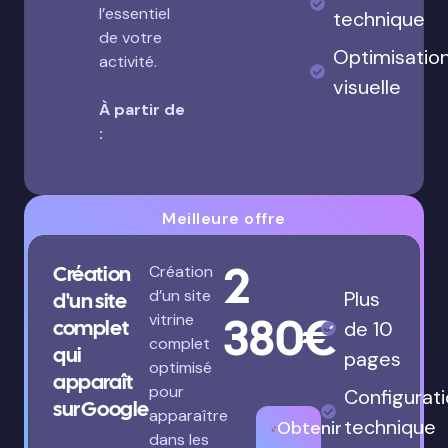
l’essentiel
technique
de votre
Optimisatio
activité.
visuelle
À partir de
:
Meilleure offre
2
Création
Création
d’un site
Plus
d'un site
380€
vitrine
complet
de 10
complet
qui
pages
optimisé
apparaît
pour
Configurat
sur Google
apparaître
technique
Obtenir
dans les