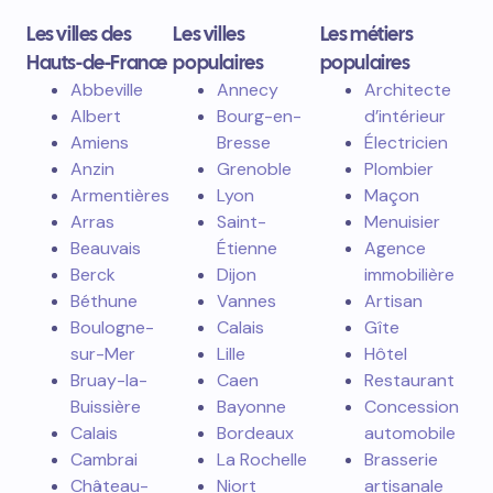
Les villes des
Les villes
Les métiers
Hauts-de-France
populaires
populaires
Abbeville
Annecy
Architecte
Albert
Bourg-en-
d’intérieur
Amiens
Bresse
Électricien
Anzin
Grenoble
Plombier
Armentières
Lyon
Maçon
Arras
Saint-
Menuisier
Beauvais
Étienne
Agence
Berck
Dijon
immobilière
Béthune
Vannes
Artisan
Boulogne-
Calais
Gîte
sur-Mer
Lille
Hôtel
Bruay-la-
Caen
Restaurant
Buissière
Bayonne
Concession
Calais
Bordeaux
automobile
Cambrai
La Rochelle
Brasserie
Château-
Niort
artisanale