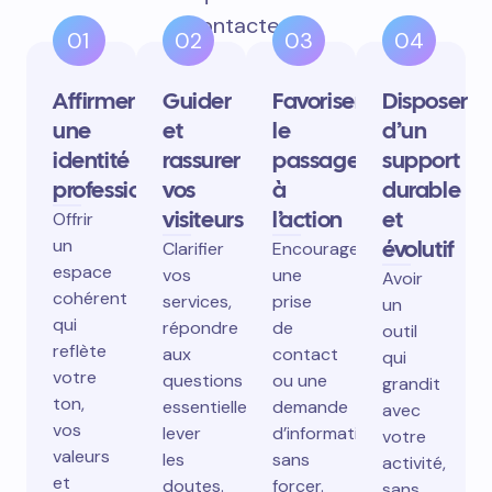
contactent.
01
02
03
04
Affirmer
Guider
Favoriser
Disposer
une
et
le
d’un
identité
rassurer
passage
support
professionnelle
vos
à
durable
visiteurs
l’action
et
Offrir
un
évolutif
Clarifier
Encourager
espace
vos
une
Avoir
cohérent
services,
prise
un
qui
répondre
de
outil
reflète
aux
contact
qui
votre
questions
ou une
grandit
ton,
essentielles,
demande
avec
vos
lever
d’information
votre
valeurs
les
sans
activité,
et
doutes.
forcer.
sans