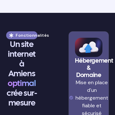
Fonctionnalités
Un site
internet
Hébergement
à
&
Amiens
Domaine
optimal
Mise en place
d’un
crée sur-
hébergement
mesure
fiable et
sécurisé