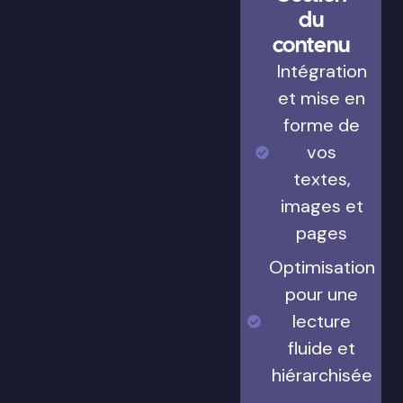
du
contenu
Intégration
et mise en
forme de
vos
textes,
images et
pages
Optimisation
pour une
lecture
fluide et
hiérarchisée