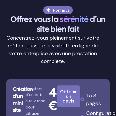
Forfaits
Offrez vous la
sérénité
d’un
site bien fait
Concentrez-vous pleinement sur votre
métier : j’assure la visibilité en ligne de
votre entreprise avec une prestation
complète.
480
Création
Création
Obtenir
d’un petit
1 à 3
d'un
un
€
devis
site vitrine
mini
pages
pour
site
Configuratio
diffuser