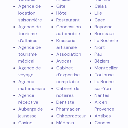
Agence de
Gîte
Calais
location
Hôtel
Lille
saisonnière
Restaurant
Caen
Agence de
Concession
Bayonne
tourisme
automobile
Bordeaux
d’affaires
Brasserie
La Rochelle
Agence de
artisanale
Niort
tourisme
Association
Pau
médical
Avocat
Béziers
Agence de
Cabinet
Montpellier
voyage
d’expertise
Toulouse
Agence
comptable
La Roche-
matrimoniale
Cabinet de
sur-Yon
Agence
notaires
Nantes
réceptive
Dentiste
Aix en
Auberge de
Pharmacien
Provence
jeunesse
Chiropracteur
Antibes
Casino
Médecin
Cannes