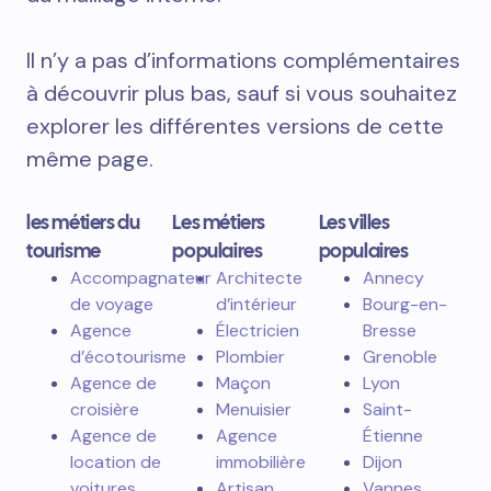
Il n’y a pas d’informations complémentaires
à découvrir plus bas, sauf si vous souhaitez
explorer les différentes versions de cette
même page.
les métiers du
Les métiers
Les villes
tourisme
populaires
populaires
Accompagnateur
Architecte
Annecy
de voyage
d’intérieur
Bourg-en-
Agence
Électricien
Bresse
d’écotourisme
Plombier
Grenoble
Agence de
Maçon
Lyon
croisière
Menuisier
Saint-
Agence de
Agence
Étienne
location de
immobilière
Dijon
voitures
Artisan
Vannes