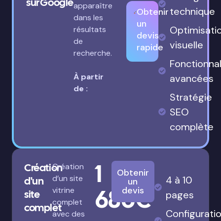
sur Google
apparaître
technique
Obtenir
dans les
un
Optimisati
résultats
devis
de
visuelle
rapide
recherche.
Fonctionnal
À partir
avancées
de :
Stratégie
SEO
complète
1
Création
Création
Obtenir
d’un site
4 à 10
d'un
un
680€
devis
vitrine
site
pages
complet
complet
Configurati
avec des