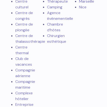
Centre
Thérapeute
Marseille
culturel
Camping
Nice
Centre de
Agence
congrès
événementielle
Centre de
Chambre
plongée
d’hôtes
Centre de
Chirurgien
thalassothérapie
esthétique
Centre
thermal
Club de
vacances
Compagnie
aérienne
Compagnie
maritime
Complexe
hôtelier
Entreprise