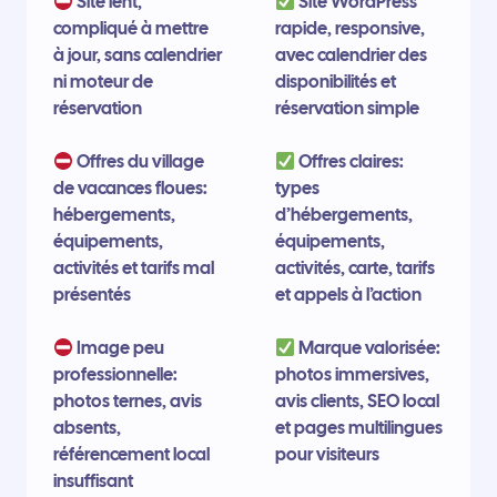
Site lent,
Site WordPress
compliqué à mettre
rapide, responsive,
à jour, sans calendrier
avec calendrier des
ni moteur de
disponibilités et
réservation
réservation simple
Offres du village
Offres claires:
de vacances floues:
types
hébergements,
d’hébergements,
équipements,
équipements,
activités et tarifs mal
activités, carte, tarifs
présentés
et appels à l’action
Image peu
Marque valorisée:
professionnelle:
photos immersives,
photos ternes, avis
avis clients, SEO local
absents,
et pages multilingues
référencement local
pour visiteurs
insuffisant