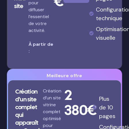
€
pour
site
Configuratio
diffuser
l’essentiel
technique
de votre
Optimisatio
activité.
visuelle
À partir de
:
Meilleure offre
2
Création
Création
d’un site
Plus
d'un site
380€
vitrine
complet
de 10
complet
qui
pages
optimisé
apparaît
pour
Configurat