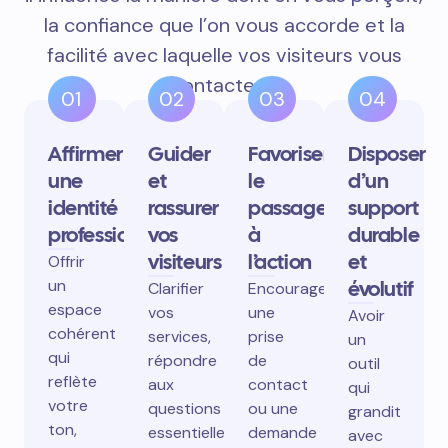
la confiance que l’on vous accorde et la
facilité avec laquelle vos visiteurs vous
contactent.
01
02
03
04
Affirmer
Guider
Favoriser
Disposer
une
et
le
d’un
identité
rassurer
passage
support
professionnelle
vos
à
durable
visiteurs
l’action
et
Offrir
un
évolutif
Clarifier
Encourager
espace
vos
une
Avoir
cohérent
services,
prise
un
qui
répondre
de
outil
reflète
aux
contact
qui
votre
questions
ou une
grandit
ton,
essentielles,
demande
avec