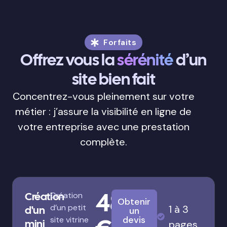
Forfaits
Offrez vous la
sérénité
d’un
site bien fait
Concentrez-vous pleinement sur votre
métier : j’assure la visibilité en ligne de
votre entreprise avec une prestation
complète.
480
Création
Création
Obtenir
d’un petit
1 à 3
d'un
un
devis
site vitrine
mini
pages