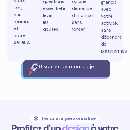
votre
questions
ou une
grandit
ton,
essentielles,
demande
avec
vos
lever
d’information
votre
valeurs
les
sans
activité,
et
doutes.
forcer.
sans
votre
dépendre
sérieux.
de
plateformes.
Discuter de mon projet
Template personnalisé
Profitez d'un
design
à votre