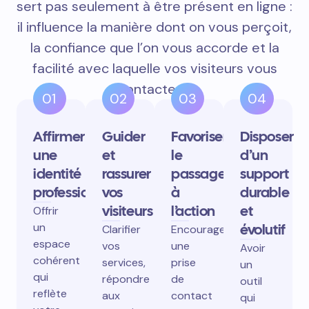
sert pas seulement à être présent en ligne :
il influence la manière dont on vous perçoit,
la confiance que l’on vous accorde et la
facilité avec laquelle vos visiteurs vous
contactent.
01
02
03
04
Affirmer
Guider
Favoriser
Disposer
une
et
le
d’un
identité
rassurer
passage
support
professionnelle
vos
à
durable
visiteurs
l’action
et
Offrir
un
évolutif
Clarifier
Encourager
espace
vos
une
Avoir
cohérent
services,
prise
un
qui
répondre
de
outil
reflète
aux
contact
qui