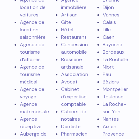
location de
immobilière
Dijon
voitures
Artisan
Vannes
Agence de
Gîte
Calais
location
Hôtel
Lille
saisonnière
Restaurant
Caen
Agence de
Concession
Bayonne
tourisme
automobile
Bordeaux
d’affaires
Brasserie
La Rochelle
Agence de
artisanale
Niort
tourisme
Association
Pau
médical
Avocat
Béziers
Agence de
Cabinet
Montpellier
voyage
d’expertise
Toulouse
Agence
comptable
La Roche-
matrimoniale
Cabinet de
sur-Yon
Agence
notaires
Nantes
réceptive
Dentiste
Aix en
Auberge de
Pharmacien
Provence