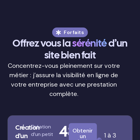
Forfaits
Offrez vous la
sérénité
d’un
site bien fait
Concentrez-vous pleinement sur votre
métier : j’assure la visibilité en ligne de
votre entreprise avec une prestation
complète.
480
Création
Création
Obtenir
d’un petit
1 à 3
d'un
un