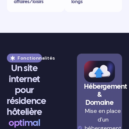
affaires/loisirs
longs
Fonctionnalités
Un site
internet
Hébergement
pour
&
résidence
Domaine
hôtelière
Mise en place
d’un
optimal
hébergement