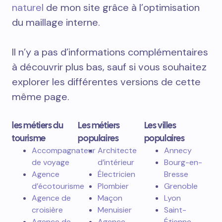
naturel
de mon site grâce à l’optimisation
du maillage interne.
Il n’y a pas d’informations complémentaires
à découvrir plus bas, sauf si vous souhaitez
explorer les différentes versions de cette
même page.
les métiers du
Les métiers
Les villes
tourisme
populaires
populaires
Accompagnateur
Architecte
Annecy
de voyage
d’intérieur
Bourg-en-
Agence
Électricien
Bresse
d’écotourisme
Plombier
Grenoble
Agence de
Maçon
Lyon
croisière
Menuisier
Saint-
Agence de
Agence
Étienne