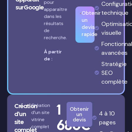
pour
Configurat
sur Google
apparaître
technique
Obtenir
dans les
un
Optimisati
résultats
devis
de
visuelle
rapide
recherche.
Fonctionnal
À partir
avancées
de :
Stratégie
SEO
complète
1
Création
Création
Obtenir
d’un site
4 à 10
d'un
un
680€
devis
vitrine
site
pages
complet
complet