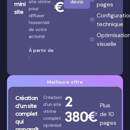
€
devis
site vitrine
mini
pages
pour
site
Configuratio
diffuser
l’essentiel
technique
de votre
Optimisatio
activité.
visuelle
À partir de
:
Meilleure offre
2
Création
Création
d’un site
Plus
d'un site
380€
vitrine
complet
de 10
complet
qui
pages
optimisé
apparaît