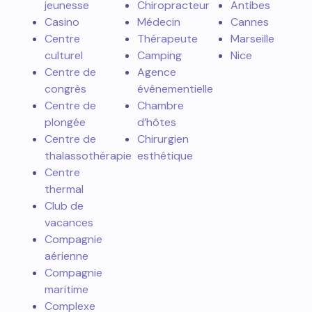
jeunesse
Chiropracteur
Antibes
Casino
Médecin
Cannes
Centre
Thérapeute
Marseille
culturel
Camping
Nice
Centre de
Agence
congrès
événementielle
Centre de
Chambre
plongée
d’hôtes
Centre de
Chirurgien
thalassothérapie
esthétique
Centre
thermal
Club de
vacances
Compagnie
aérienne
Compagnie
maritime
Complexe