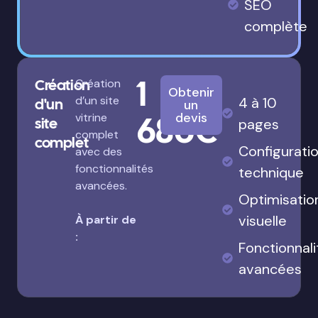
SEO
complète
1
Création
Création
Obtenir
d’un site
4 à 10
d'un
un
680€
devis
vitrine
site
pages
complet
complet
Configurati
avec des
fonctionnalités
technique
avancées.
Optimisatio
visuelle
À partir de
:
Fonctionnali
avancées