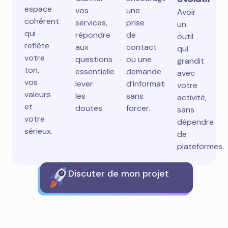
espace
vos
une
Avoir
cohérent
services,
prise
un
qui
répondre
de
outil
reflète
aux
contact
qui
votre
questions
ou une
grandit
ton,
essentielles,
demande
avec
vos
lever
d’information
votre
valeurs
les
sans
activité,
et
doutes.
forcer.
sans
votre
dépendre
sérieux.
de
plateformes.
Discuter de mon projet