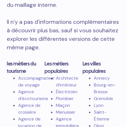
du maillage interne.
Il n’y a pas d’informations complémentaires
à découvrir plus bas, sauf si vous souhaitez
explorer les différentes versions de cette
même page.
les métiers du
Les métiers
Les villes
tourisme
populaires
populaires
Accompagnateur
Architecte
Annecy
de voyage
d’intérieur
Bourg-en-
Agence
Électricien
Bresse
d’écotourisme
Plombier
Grenoble
Agence de
Maçon
Lyon
croisière
Menuisier
Saint-
Agence de
Agence
Étienne
location de
immobilière
Dijon