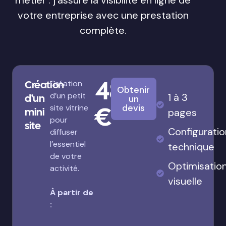
votre entreprise avec une prestation
complète.
480
Création
Création
Obtenir
d’un petit
1 à 3
d'un
un
€
devis
site vitrine
mini
pages
pour
site
Configuratio
diffuser
l’essentiel
technique
de votre
Optimisatio
activité.
visuelle
À partir de
: