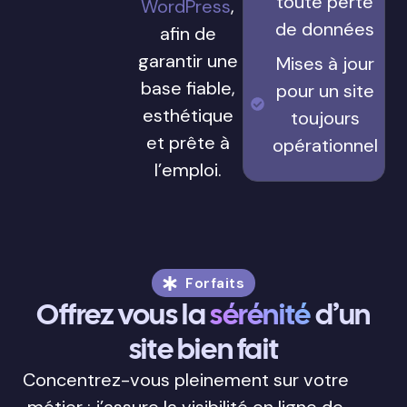
toute perte
WordPress
,
de données
afin de
garantir une
Mises à jour
base fiable,
pour un site
esthétique
toujours
et prête à
opérationnel
l’emploi.
Forfaits
Offrez vous la
sérénité
d’un
site bien fait
Concentrez-vous pleinement sur votre
métier : j’assure la visibilité en ligne de