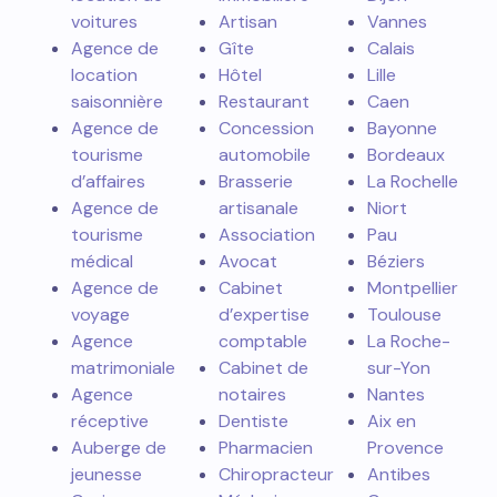
voitures
Artisan
Vannes
Agence de
Gîte
Calais
location
Hôtel
Lille
saisonnière
Restaurant
Caen
Agence de
Concession
Bayonne
tourisme
automobile
Bordeaux
d’affaires
Brasserie
La Rochelle
Agence de
artisanale
Niort
tourisme
Association
Pau
médical
Avocat
Béziers
Agence de
Cabinet
Montpellier
voyage
d’expertise
Toulouse
Agence
comptable
La Roche-
matrimoniale
Cabinet de
sur-Yon
Agence
notaires
Nantes
réceptive
Dentiste
Aix en
Auberge de
Pharmacien
Provence
jeunesse
Chiropracteur
Antibes