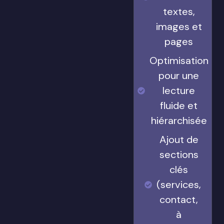
textes,
images et
pages
Optimisation
pour une
lecture
fluide et
hiérarchisée
Ajout de
sections
clés
(services,
contact,
à