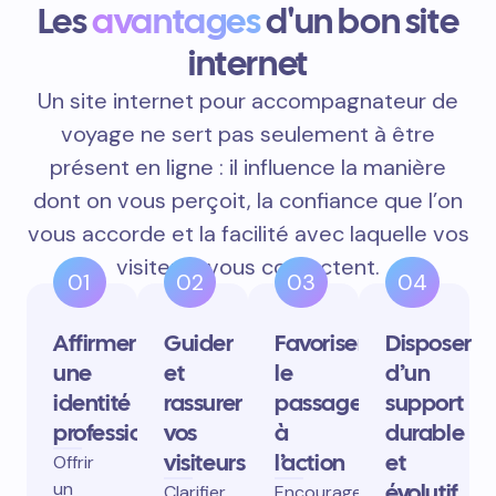
Les
avantages
d'un bon site
internet
Un site internet pour accompagnateur de
voyage ne sert pas seulement à être
présent en ligne : il influence la manière
dont on vous perçoit, la confiance que l’on
vous accorde et la facilité avec laquelle vos
visiteurs vous contactent.
01
02
03
04
Affirmer
Guider
Favoriser
Disposer
une
et
le
d’un
identité
rassurer
passage
support
professionnelle
vos
à
durable
visiteurs
l’action
et
Offrir
un
évolutif
Clarifier
Encourager