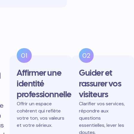
01
02
n
Affirmer une
Guider et
identité
rassurer vos
professionnelle
visiteurs
Offrir un espace
Clarifier vos services,
re
cohérent qui reflète
répondre aux
n
votre ton, vos valeurs
questions
us
et votre sérieux.
essentielles, lever les
doutes.