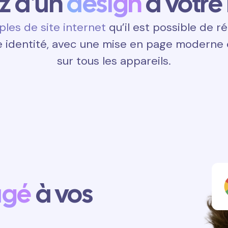
ez d'un
design
à votre
les de site internet
qu’il est possible de ré
 identité, avec une mise en page moderne e
sur tous les appareils.
agé
à vos