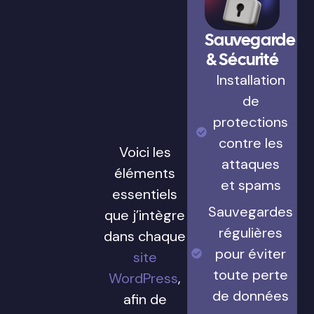
Sauvegarde
& Sécurité
Installation
de
protections
contre les
Voici les
attaques
éléments
et spams
essentiels
Sauvegardes
que j’intègre
régulières
dans chaque
pour éviter
site
toute perte
WordPress
,
de données
afin de