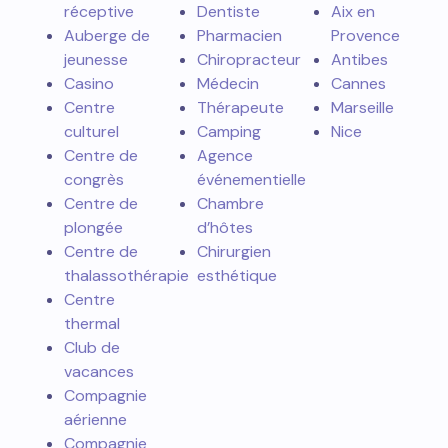
réceptive
Dentiste
Aix en
Auberge de
Pharmacien
Provence
jeunesse
Chiropracteur
Antibes
Casino
Médecin
Cannes
Centre
Thérapeute
Marseille
culturel
Camping
Nice
Centre de
Agence
congrès
événementielle
Centre de
Chambre
plongée
d’hôtes
Centre de
Chirurgien
thalassothérapie
esthétique
Centre
thermal
Club de
vacances
Compagnie
aérienne
Compagnie