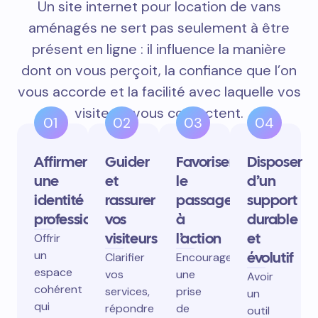
Un site internet pour location de vans
aménagés ne sert pas seulement à être
présent en ligne : il influence la manière
dont on vous perçoit, la confiance que l’on
vous accorde et la facilité avec laquelle vos
visiteurs vous contactent.
01
02
03
04
Affirmer
Guider
Favoriser
Disposer
une
et
le
d’un
identité
rassurer
passage
support
professionnelle
vos
à
durable
visiteurs
l’action
et
Offrir
un
évolutif
Clarifier
Encourager
espace
vos
une
Avoir
cohérent
services,
prise
un
qui
répondre
de
outil