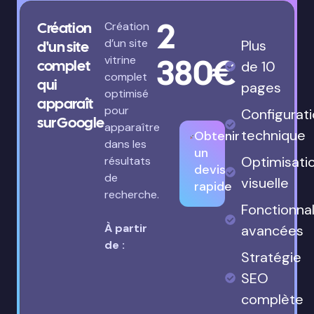
2
Création
Création
d’un site
Plus
d'un site
380€
vitrine
complet
de 10
complet
qui
pages
optimisé
apparaît
pour
Configurat
sur Google
apparaître
technique
Obtenir
dans les
un
Optimisati
résultats
devis
de
visuelle
rapide
recherche.
Fonctionnal
À partir
avancées
de :
Stratégie
SEO
complète