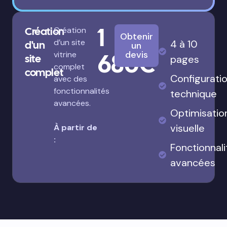
1
Création
Création
Obtenir
d’un site
4 à 10
d'un
un
680€
devis
vitrine
site
pages
complet
complet
Configurati
avec des
fonctionnalités
technique
avancées.
Optimisatio
visuelle
À partir de
:
Fonctionnali
avancées