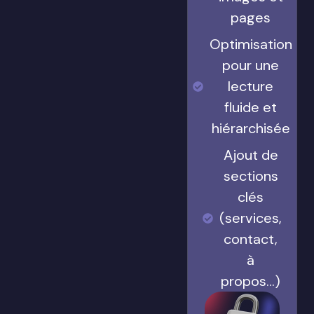
pages
Optimisation
pour une
lecture
fluide et
hiérarchisée
Ajout de
sections
clés
(services,
contact,
à
propos…)