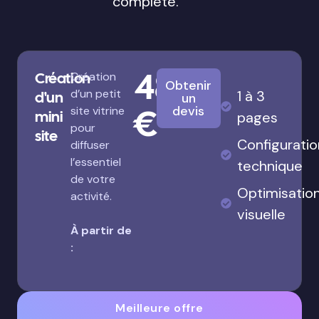
complète.
480
Création
Création
Obtenir
d’un petit
1 à 3
d'un
un
€
devis
site vitrine
mini
pages
pour
site
Configuratio
diffuser
l’essentiel
technique
de votre
Optimisatio
activité.
visuelle
À partir de
:
Meilleure offre