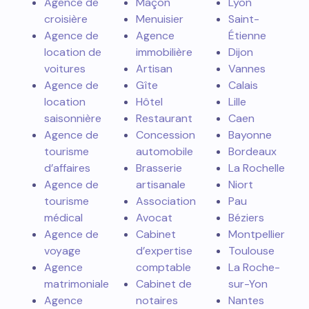
Agence de
Maçon
Lyon
croisière
Menuisier
Saint-
Agence de
Agence
Étienne
location de
immobilière
Dijon
voitures
Artisan
Vannes
Agence de
Gîte
Calais
location
Hôtel
Lille
saisonnière
Restaurant
Caen
Agence de
Concession
Bayonne
tourisme
automobile
Bordeaux
d’affaires
Brasserie
La Rochelle
Agence de
artisanale
Niort
tourisme
Association
Pau
médical
Avocat
Béziers
Agence de
Cabinet
Montpellier
voyage
d’expertise
Toulouse
Agence
comptable
La Roche-
matrimoniale
Cabinet de
sur-Yon
Agence
notaires
Nantes