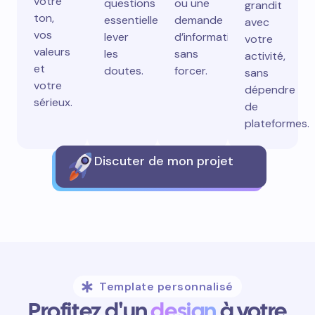
votre
questions
ou une
grandit
ton,
essentielles,
demande
avec
vos
lever
d’information
votre
valeurs
les
sans
activité,
et
doutes.
forcer.
sans
votre
dépendre
sérieux.
de
plateformes.
Discuter de mon projet
Template personnalisé
Profitez d'un
design
à votre