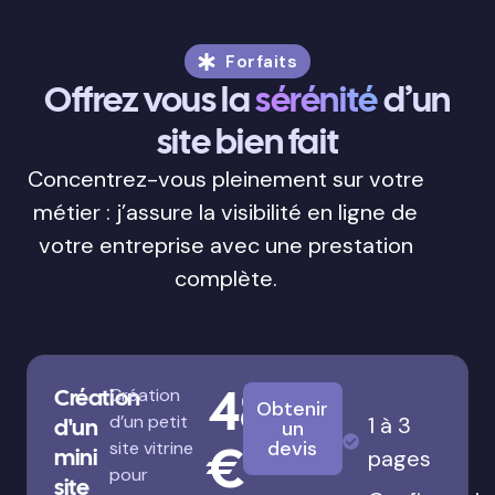
Forfaits
Offrez vous la
sérénité
d’un
site bien fait
Concentrez-vous pleinement sur votre
métier : j’assure la visibilité en ligne de
votre entreprise avec une prestation
complète.
480
Création
Création
Obtenir
d’un petit
1 à 3
d'un
un
€
devis
site vitrine
mini
pages
pour
site