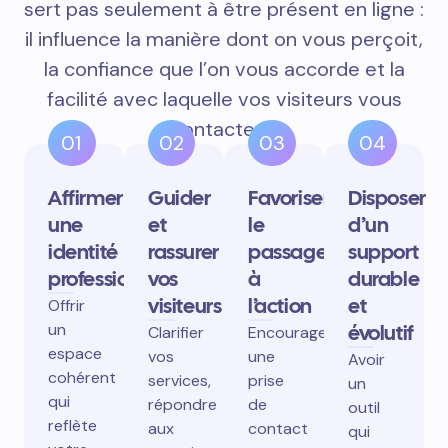
sert pas seulement à être présent en ligne :
il influence la manière dont on vous perçoit,
la confiance que l’on vous accorde et la
facilité avec laquelle vos visiteurs vous
contactent.
01
02
03
04
Affirmer
Guider
Favoriser
Disposer
une
et
le
d’un
identité
rassurer
passage
support
professionnelle
vos
à
durable
visiteurs
l’action
et
Offrir
un
évolutif
Clarifier
Encourager
espace
vos
une
Avoir
cohérent
services,
prise
un
qui
répondre
de
outil
reflète
aux
contact
qui