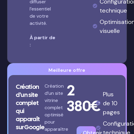
Configuratio
diffuser
l’essentiel
technique
de votre
Optimisatio
activité.
visuelle
À partir de
:
Meilleure offre
2
Création
Création
d’un site
Plus
d'un site
380€
vitrine
complet
de 10
complet
qui
pages
optimisé
apparaît
pour
Configurat
sur Google
apparaître
technique
Obtenir