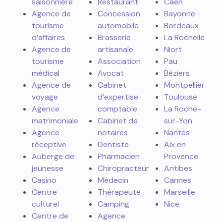
saisonnière
Restaurant
Caen
Agence de
Concession
Bayonne
tourisme
automobile
Bordeaux
d’affaires
Brasserie
La Rochelle
Agence de
artisanale
Niort
tourisme
Association
Pau
médical
Avocat
Béziers
Agence de
Cabinet
Montpellier
voyage
d’expertise
Toulouse
Agence
comptable
La Roche-
matrimoniale
Cabinet de
sur-Yon
Agence
notaires
Nantes
réceptive
Dentiste
Aix en
Auberge de
Pharmacien
Provence
jeunesse
Chiropracteur
Antibes
Casino
Médecin
Cannes
Centre
Thérapeute
Marseille
culturel
Camping
Nice
Centre de
Agence