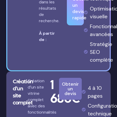
dans les
un
Optimisati
résultats
devis
de
visuelle
rapide
recherche.
Fonctionnal
À partir
avancées
de :
Stratégie
SEO
complète
1
Création
Création
Obtenir
d’un site
4 à 10
d'un
un
680€
devis
vitrine
site
pages
complet
complet
Configurati
avec des
fonctionnalités
technique