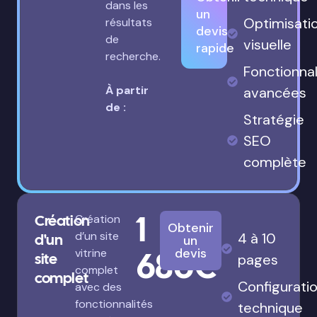
dans les
un
Optimisati
résultats
devis
de
visuelle
rapide
recherche.
Fonctionnal
À partir
avancées
de :
Stratégie
SEO
complète
1
Création
Création
Obtenir
d’un site
4 à 10
d'un
un
680€
devis
vitrine
site
pages
complet
complet
Configurati
avec des
fonctionnalités
technique