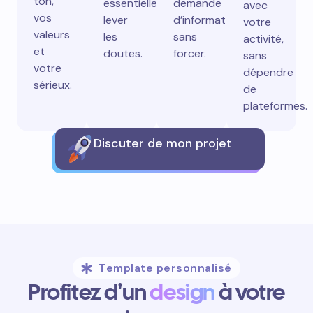
ton,
essentielles,
demande
avec
vos
lever
d’information
votre
valeurs
les
sans
activité,
et
doutes.
forcer.
sans
votre
dépendre
sérieux.
de
plateformes.
Discuter de mon projet
Template personnalisé
Profitez d'un
design
à votre