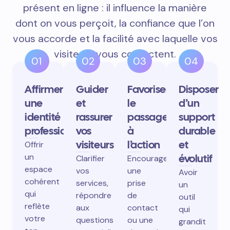
présent en ligne : il influence la manière
dont on vous perçoit, la confiance que l’on
vous accorde et la facilité avec laquelle vos
visiteurs vous contactent.
01
02
03
04
Affirmer
Guider
Favoriser
Disposer
une
et
le
d’un
identité
rassurer
passage
support
professionnelle
vos
à
durable
visiteurs
l’action
et
Offrir
un
évolutif
Clarifier
Encourager
espace
vos
une
Avoir
cohérent
services,
prise
un
qui
répondre
de
outil
reflète
aux
contact
qui
votre
questions
ou une
grandit