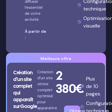
Configuratio
diffuser
l’essentiel
technique
de votre
Optimisatio
activité.
visuelle
À partir de
:
Meilleure offre
2
Création
Création
d’un site
Plus
d'un site
380€
vitrine
complet
de 10
complet
qui
pages
optimisé
apparaît
pour
Configurat
sur Google
apparaître
technique
Obtenir