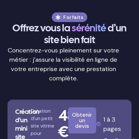
Forfaits
Offrez vous la
sérénité
d’un
site bien fait
Concentrez-vous pleinement sur votre
métier : j’assure la visibilité en ligne de
votre entreprise avec une prestation
complète.
480
Création
Création
Obtenir
d’un petit
1 à 3
d'un
un
€
devis
site vitrine
mini
pages
pour
site