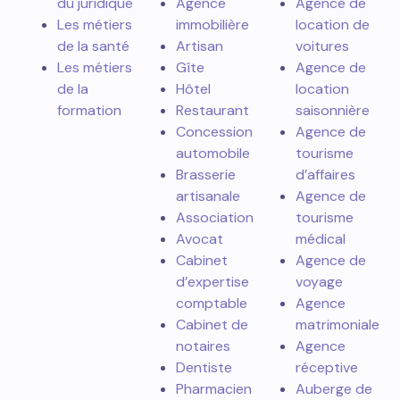
du juridique
Agence
Agence de
Les métiers
immobilière
location de
de la santé
Artisan
voitures
Les métiers
Gîte
Agence de
de la
Hôtel
location
formation
Restaurant
saisonnière
Concession
Agence de
automobile
tourisme
Brasserie
d’affaires
artisanale
Agence de
Association
tourisme
Avocat
médical
Cabinet
Agence de
d’expertise
voyage
comptable
Agence
Cabinet de
matrimoniale
notaires
Agence
Dentiste
réceptive
Pharmacien
Auberge de