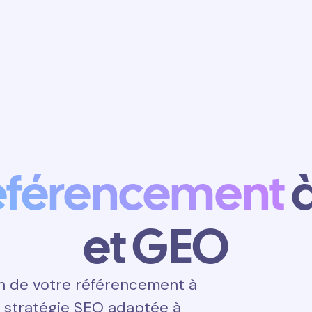
Obtenir un
rendez-vous
éférencement
à
et GEO
n de votre référencement à
e stratégie SEO adaptée à