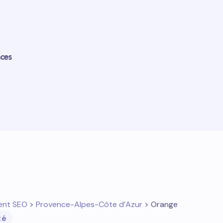
nces
ent SEO
>
Provence-Alpes-Côte d’Azur
> Orange
té