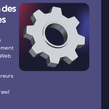
 des
es
a
ement
 Web
rreurs
rawl