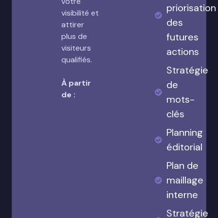
votre
priorisation
visibilité et
des
attirer
futures
plus de
visiteurs
actions
qualifiés.
Stratégie
À partir
de
de :
mots-
clés
Planning
éditorial
Plan de
maillage
interne
Stratégie