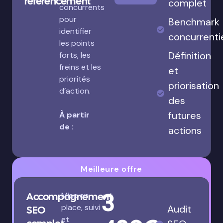
référencement
complet
concurrents
pour
Benchmark
identifier
concurrenti
les points
Définition
forts, les
freins et les
et
priorités
priorisation
d’action.
des
futures
À partir
de :
actions
Meilleure offre
3
Accompagnement
Mise en
place, suivi
Audit
SEO
et