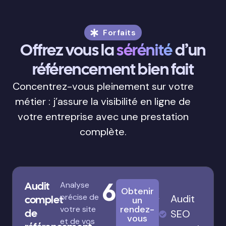
Forfaits
Offrez vous la
sérénité
d’un
référencement bien fait
Concentrez-vous pleinement sur votre
métier : j’assure la visibilité en ligne de
votre entreprise avec une prestation
complète.
680€
Audit
Analyse
Obtenir
précise de
Audit
complet
un
rendez-
votre site
de
SEO
vous
et de vos