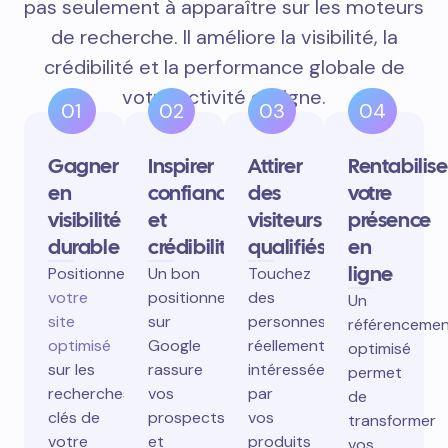
pas seulement à apparaître sur les moteurs
de recherche. Il améliore la visibilité, la
crédibilité et la performance globale de
votre activité en ligne.
01
02
03
04
Gagner
Inspirer
Attirer
Rentabilise
en
confiance
des
votre
visibilité
et
visiteurs
présence
durable
crédibilité
qualifiés
en
ligne
Positionnez
Un bon
Touchez
votre
positionnement
des
Un
site
sur
personnes
référenceme
optimisé
Google
réellement
optimisé
sur les
rassure
intéressées
permet
recherches
vos
par
de
clés de
prospects
vos
transformer
votre
et
produits
vos