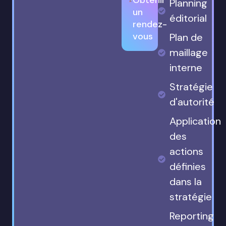
Planning
un
éditorial
rendez-
vous
Plan de
maillage
interne
Stratégie
d'autorité
Application
des
actions
définies
dans la
stratégie
Reporting