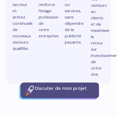
secteur
renforce
ou
visiteurs
et
l’image
services,
en
attirez
professionnelle
sans
clients
continuellement
de
dépendre
et de
de
votre
de la
maximiser
nouveaux
entreprise.
publicité
le
visiteurs
payante.
retour
qualifiés.
sur
investisseme
de
votre
site.
Discuter de mon projet