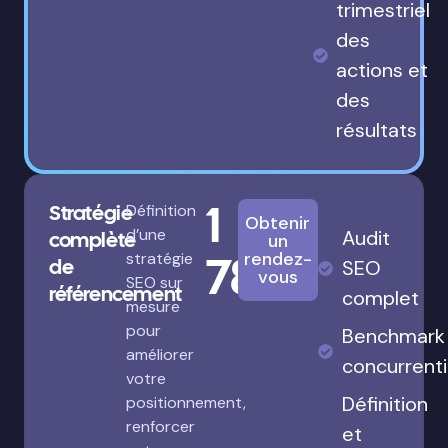
trimestriel
des
actions et
des
résultats
1
Stratégie
Définition
Obtenir
d’une
Audit
complète
un
780€
rendez-
stratégie
de
SEO
vous
SEO sur
référencement
complet
mesure
pour
Benchmark
améliorer
concurrenti
votre
Définition
positionnement,
renforcer
et