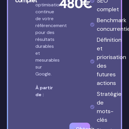
480€
complet
SEO
optimisation
complet
continue
de votre
Benchmark
référencement
concurrenti
pour des
Définition
résultats
durables
et
et
priorisation
mesurables
des
sur
futures
Google.
actions
À partir
Stratégie
de :
de
mots-
clés
Obtenir