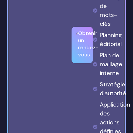
de
mots-
clés
Obtenir
Planning
un
éditorial
rendez-
vous
Plan de
maillage
interne
Stratégie
d'autorité
Application
des
actions
définies