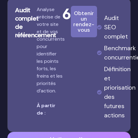
680€
Audit
Analyse
Obtenir
précise de
Audit
complet
un
rendez-
votre site
de
SEO
vous
et de vos
référencement
complet
concurrents
pour
Benchmark
identifier
concurrenti
les points
Définition
forts, les
freins et les
et
priorités
priorisation
d’action.
des
futures
À partir
de :
actions