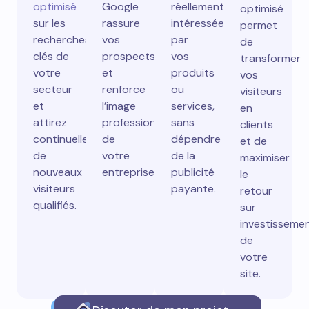
optimisé
Google
réellement
optimisé
sur les
rassure
intéressées
permet
recherches
vos
par
de
clés de
prospects
vos
transformer
votre
et
produits
vos
secteur
renforce
ou
visiteurs
et
l’image
services,
en
attirez
professionnelle
sans
clients
continuellement
de
dépendre
et de
de
votre
de la
maximiser
nouveaux
entreprise.
publicité
le
visiteurs
payante.
retour
qualifiés.
sur
investisseme
de
votre
site.