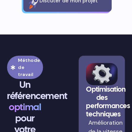
Discuter de mon projet
Méthode
de
travail
Un
Optimisation
référencement
des
optimal
performances
techniques
pour
Amélioration
votre
de la vitesse