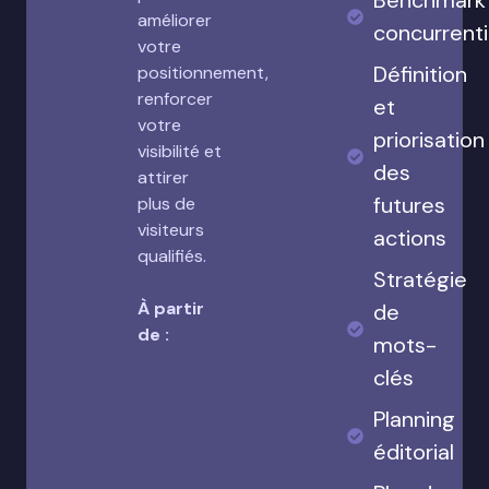
Benchmark
améliorer
concurrenti
votre
Définition
positionnement,
renforcer
et
votre
priorisation
visibilité et
des
attirer
futures
plus de
visiteurs
actions
qualifiés.
Stratégie
À partir
de
de :
mots-
clés
Planning
éditorial