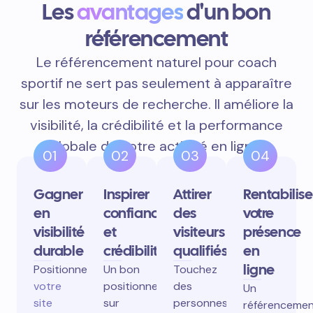
Les
avantages
d'un bon
référencement
Le référencement naturel pour coach
sportif ne sert pas seulement à apparaître
sur les moteurs de recherche. Il améliore la
visibilité, la crédibilité et la performance
globale de votre activité en ligne.
01
02
03
04
Gagner
Inspirer
Attirer
Rentabilise
en
confiance
des
votre
visibilité
et
visiteurs
présence
durable
crédibilité
qualifiés
en
ligne
Positionnez
Un bon
Touchez
votre
positionnement
des
Un
site
sur
personnes
référenceme