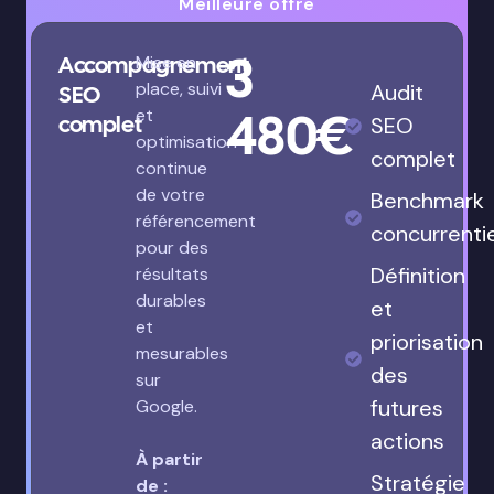
Meilleure offre
3
Accompagnement
Mise en
place, suivi
Audit
SEO
480€
et
complet
SEO
optimisation
complet
continue
de votre
Benchmark
référencement
concurrenti
pour des
Définition
résultats
durables
et
et
priorisation
mesurables
des
sur
futures
Google.
actions
À partir
Stratégie
de :