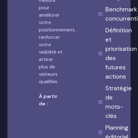
mesure
pour
Benchmark
améliorer
concurrenti
votre
Définition
positionnement,
renforcer
et
votre
priorisation
visibilité et
des
attirer
futures
plus de
visiteurs
actions
qualifiés.
Stratégie
À partir
de
de :
mots-
clés
Planning
éditorial