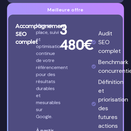
Meilleure offre
3
Accompagnement
Mise en
place, suivi
Audit
SEO
480€
et
complet
SEO
optimisation
complet
continue
de votre
Benchmark
référencement
concurrenti
pour des
Définition
résultats
durables
et
et
priorisation
mesurables
des
sur
futures
Google.
actions
À partir