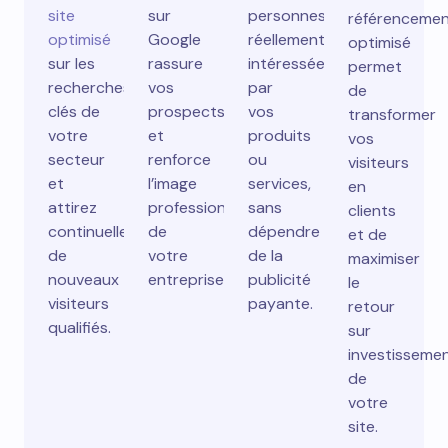
site
sur
personnes
référenceme
optimisé
Google
réellement
optimisé
sur les
rassure
intéressées
permet
recherches
vos
par
de
clés de
prospects
vos
transformer
votre
et
produits
vos
secteur
renforce
ou
visiteurs
et
l’image
services,
en
attirez
professionnelle
sans
clients
continuellement
de
dépendre
et de
de
votre
de la
maximiser
nouveaux
entreprise.
publicité
le
visiteurs
payante.
retour
qualifiés.
sur
investisseme
de
votre
site.