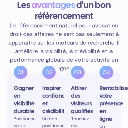
Les
avantages
d'un bon
référencement
Le référencement naturel pour avocat en
droit des affaires ne sert pas seulement à
apparaître sur les moteurs de recherche. Il
améliore la visibilité, la crédibilité et la
performance globale de votre activité en
ligne.
01
02
03
04
Gagner
Inspirer
Attirer
Rentabilise
en
confiance
des
votre
visibilité
et
visiteurs
présence
durable
crédibilité
qualifiés
en
ligne
Positionnez
Un bon
Touchez
votre
positionnement
des
Un