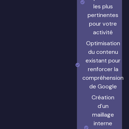
les plus
pertinentes
pour votre
activité
Optimisation
du contenu
existant pour
renforcer la
compréhension
de Google
Création
d’un
maillage
interne