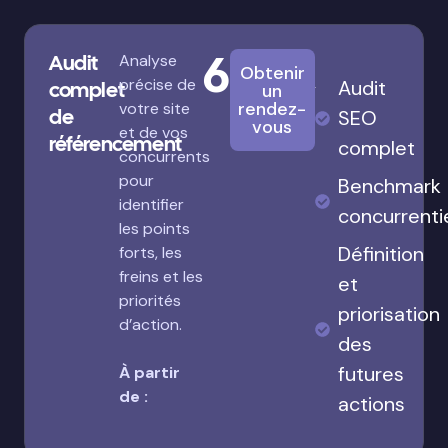
680€
Audit
Analyse
Obtenir
précise de
Audit
complet
un
rendez-
votre site
de
SEO
vous
et de vos
référencement
complet
concurrents
pour
Benchmark
identifier
concurrenti
les points
Définition
forts, les
freins et les
et
priorités
priorisation
d’action.
des
futures
À partir
de :
actions