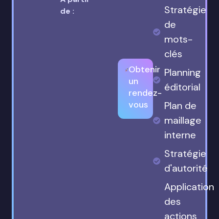
Stratégie
de :
de
mots-
clés
Obtenir
Planning
un
éditorial
rendez-
vous
Plan de
maillage
interne
Stratégie
d'autorité
Application
des
actions