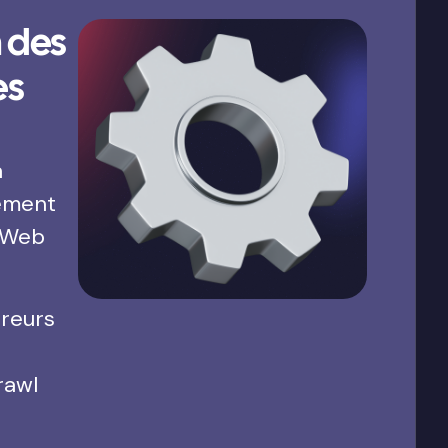
 des
es
a
ement
 Web
rreurs
rawl