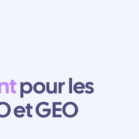
nt
pour les
EO et GEO