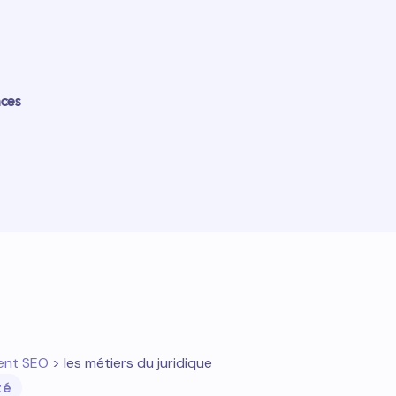
nces
ent SEO
> les métiers du juridique
té