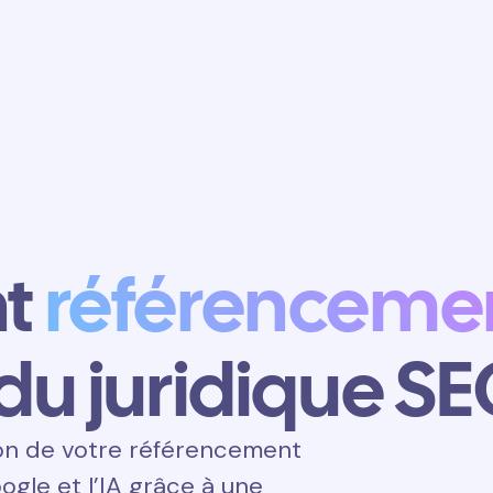
Obtenir un
rendez-vous
nt
référenceme
du juridique S
on de votre référencement
ogle et l’IA grâce à une