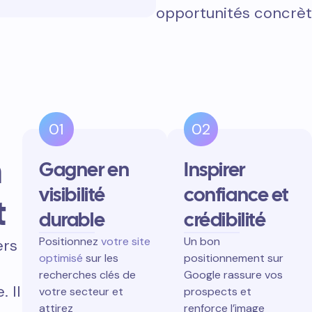
opportunités concrèt
01
02
n
Gagner en
Inspirer
visibilité
confiance et
t
durable
crédibilité
Positionnez
votre site
Un bon
ers
optimisé
sur les
positionnement sur
recherches clés de
Google rassure vos
 Il
votre secteur et
prospects et
attirez
renforce l’image