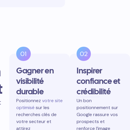
01
02
n
Gagner en
Inspirer
visibilité
confiance et
t
durable
crédibilité
Positionnez
votre site
Un bon
t
optimisé
sur les
positionnement sur
recherches clés de
Google rassure vos
votre secteur et
prospects et
attirez
renforce l’image