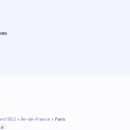
nces
ent SEO
>
Île-de-France
> Paris
té