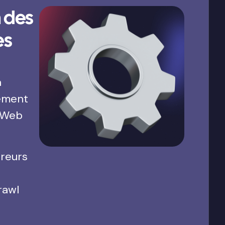
 des
es
a
ement
 Web
rreurs
rawl