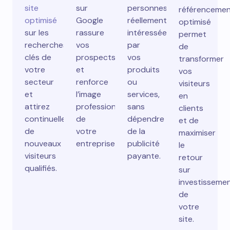
site
sur
personnes
référenceme
optimisé
Google
réellement
optimisé
sur les
rassure
intéressées
permet
recherches
vos
par
de
clés de
prospects
vos
transformer
votre
et
produits
vos
secteur
renforce
ou
visiteurs
et
l’image
services,
en
attirez
professionnelle
sans
clients
continuellement
de
dépendre
et de
de
votre
de la
maximiser
nouveaux
entreprise.
publicité
le
visiteurs
payante.
retour
qualifiés.
sur
investisseme
de
votre
site.