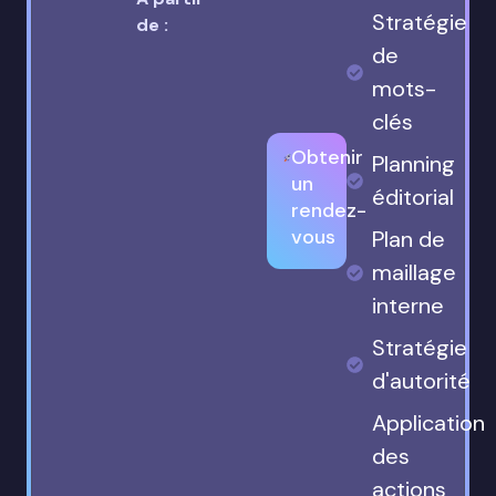
Stratégie
de :
de
mots-
clés
Obtenir
Planning
un
éditorial
rendez-
vous
Plan de
maillage
interne
Stratégie
d'autorité
Application
des
actions