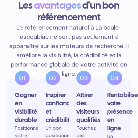
Les
avantages
d'un bon
référencement
Le référencement naturel à La baule-
escoublac ne sert pas seulement à
apparaître sur les moteurs de recherche. Il
améliore la visibilité, la crédibilité et la
performance globale de votre activité en
ligne.
01
02
03
04
Gagner
Inspirer
Attirer
Rentabilise
en
confiance
des
votre
visibilité
et
visiteurs
présence
durable
crédibilité
qualifiés
en
ligne
Positionnez
Un bon
Touchez
votre
positionnement
des
Un