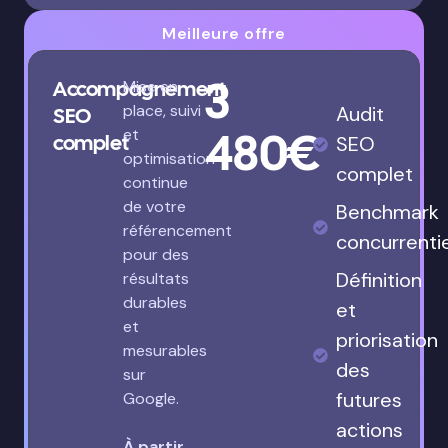
Meilleure offre
3
Accompagnement
Mise en
place, suivi
Audit
SEO
480€
et
complet
SEO
optimisation
complet
continue
de votre
Benchmark
référencement
concurrenti
pour des
Définition
résultats
durables
et
et
priorisation
mesurables
des
sur
futures
Google.
actions
À partir