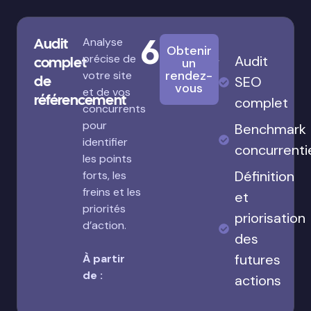
680€
Audit
Analyse
Obtenir
précise de
Audit
complet
un
rendez-
votre site
de
SEO
vous
et de vos
référencement
complet
concurrents
pour
Benchmark
identifier
concurrenti
les points
Définition
forts, les
freins et les
et
priorités
priorisation
d’action.
des
futures
À partir
de :
actions