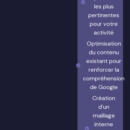
les plus
pertinentes
pour votre
activité
Optimisation
du contenu
existant pour
renforcer la
compréhension
de Google
Création
d’un
maillage
interne