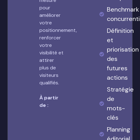
mesure
pour
Benchmark
améliorer
concurrenti
votre
Définition
positionnement,
renforcer
et
votre
priorisation
visibilité et
des
attirer
futures
plus de
visiteurs
actions
qualifiés.
Stratégie
À partir
de
de :
mots-
clés
Planning
éditorial