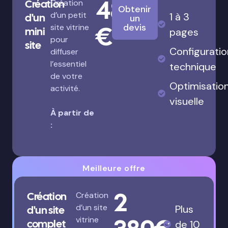
480
Création
Création
Obtenir
d’un petit
1 à 3
d'un
un
€
devis
site vitrine
mini
pages
pour
site
Configuratio
diffuser
l’essentiel
technique
de votre
Optimisatio
activité.
visuelle
À partir de
:
Meilleure offre
2
Création
Création
d’un site
Plus
d'un site
vitrine
complet
de 10