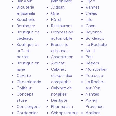
Bar à vin
immobilière
Dijon
Bijouterie
Artisan
Vannes
artisanale
Gîte
Calais
Boucherie
Hôtel
Lille
Boulanger
Restaurant
Caen
Boutique de
Concession
Bayonne
cadeaux
automobile
Bordeaux
Boutique de
Brasserie
La Rochelle
prêt-à-
artisanale
Niort
porter
Association
Pau
Boutique en
Avocat
Béziers
ligne
Cabinet
Montpellier
Caviste
d’expertise
Toulouse
Chocolaterie
comptable
La Roche-
Coiffeur
Cabinet de
sur-Yon
Concept
notaires
Nantes
store
Dentiste
Aix en
Conciergerie
Pharmacien
Provence
Cordonnier
Chiropracteur
Antibes