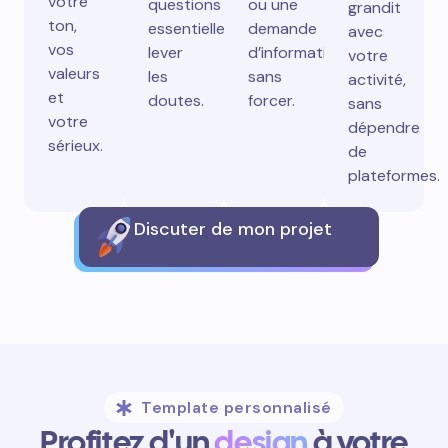
votre
questions
ou une
grandit
ton,
essentielles,
demande
avec
vos
lever
d’information
votre
valeurs
les
sans
activité,
et
doutes.
forcer.
sans
votre
dépendre
sérieux.
de
plateformes.
Discuter de mon projet
Template personnalisé
Profitez d'un
design
à votre