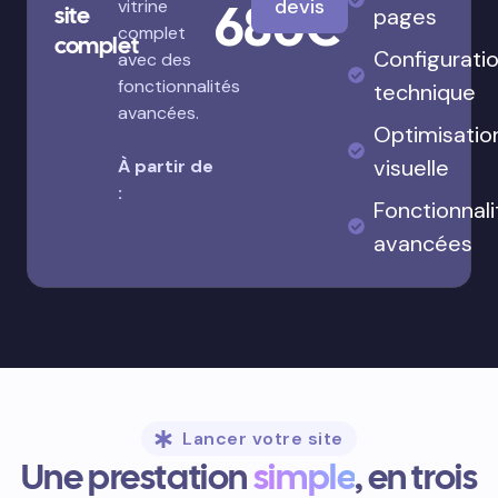
680€
devis
vitrine
site
pages
complet
complet
Configurati
avec des
fonctionnalités
technique
avancées.
Optimisatio
visuelle
À partir de
:
Fonctionnali
avancées
Lancer votre site
Une prestation
simple
, en trois