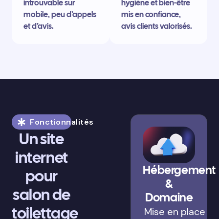
introuvable sur
hygiène et bien-être
mobile, peu d’appels
mis en confiance,
et d’avis.
avis clients valorisés.
Fonctionnalités
Un site
internet
Hébergement
pour
&
salon de
Domaine
toilettage
Mise en place