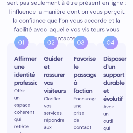
sert pas seulement à être présent en ligne :
il influence la manière dont on vous perçoit,
la confiance que l’on vous accorde et la
facilité avec laquelle vos visiteurs vous
contactent.
01
02
03
04
Affirmer
Guider
Favoriser
Disposer
une
et
le
d’un
identité
rassurer
passage
support
professionnelle
vos
à
durable
visiteurs
l’action
et
Offrir
un
évolutif
Clarifier
Encourager
espace
vos
une
Avoir
cohérent
services,
prise
un
qui
répondre
de
outil
reflète
aux
contact
qui