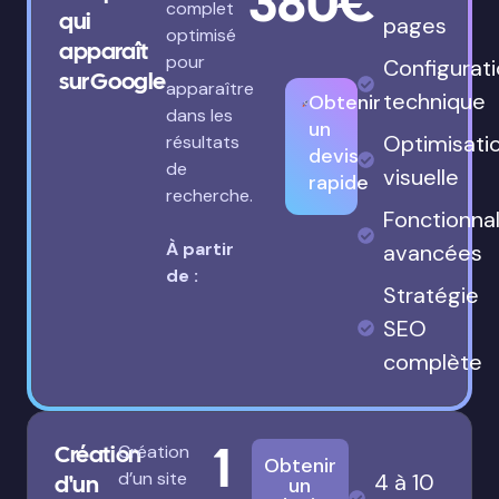
380€
complet
qui
pages
optimisé
apparaît
pour
Configurat
sur Google
apparaître
technique
Obtenir
dans les
un
Optimisati
résultats
devis
de
visuelle
rapide
recherche.
Fonctionnal
À partir
avancées
de :
Stratégie
SEO
complète
1
Création
Création
Obtenir
d’un site
4 à 10
d'un
un