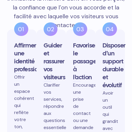
la confiance que l’on vous accorde et la
facilité avec laquelle vos visiteurs vous
contactent.
01
02
03
04
Affirmer
Guider
Favoriser
Disposer
une
et
le
d’un
identité
rassurer
passage
support
professionnelle
vos
à
durable
visiteurs
l’action
et
Offrir
un
évolutif
Clarifier
Encourager
espace
vos
une
Avoir
cohérent
services,
prise
un
qui
répondre
de
outil
reflète
aux
contact
qui
votre
questions
ou une
grandit
ton,
essentielles,
demande
avec