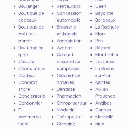
Boulanger
Restaurant
Caen
Boutique de
Concession
Bayonne
cadeaux
automobile
Bordeaux
Boutique de
Brasserie
La Rochelle
prêt-à-
artisanale
Niort
porter
Association
Pau
Boutique en
Avocat
Béziers
ligne
Cabinet
Montpellier
Caviste
d’expertise
Toulouse
Chocolaterie
comptable
La Roche-
Coiffeur
Cabinet de
sur-Yon
Concept
notaires
Nantes
store
Dentiste
Aix en
Conciergerie
Pharmacien
Provence
Cordonnier
Chiropracteur
Antibes
E-
Médecin
Cannes
commerce
Thérapeute
Marseille
local
Camping
Nice