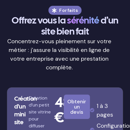
Forfaits
Offrez vous la
sérénité
d’un
site bien fait
Concentrez-vous pleinement sur votre
métier : j’assure la visibilité en ligne de
votre entreprise avec une prestation
complète.
480
Création
Création
Obtenir
d’un petit
1 à 3
d'un
un
€
devis
site vitrine
mini
pages
pour
site
Configuratio
diffuser