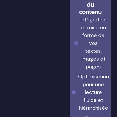
du
contenu
Intégration
et mise en
forme de
vos
textes,
images et
pages
Optimisation
pour une
lecture
fluide et
hiérarchisée