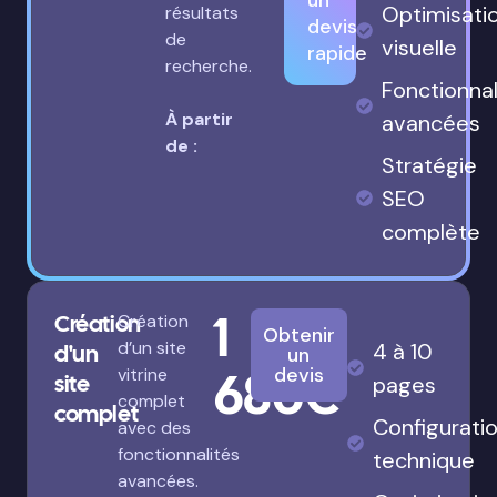
un
Optimisati
résultats
devis
de
visuelle
rapide
recherche.
Fonctionnal
À partir
avancées
de :
Stratégie
SEO
complète
1
Création
Création
Obtenir
d’un site
4 à 10
d'un
un
680€
devis
vitrine
site
pages
complet
complet
Configurati
avec des
fonctionnalités
technique
avancées.