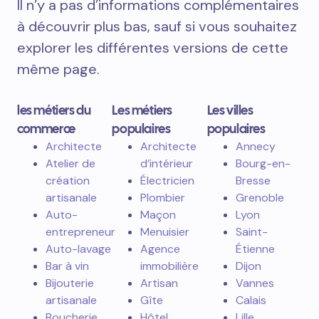
Il n’y a pas d’informations complémentaires
à découvrir plus bas, sauf si vous souhaitez
explorer les différentes versions de cette
même page.
les métiers du
Les métiers
Les villes
commerce
populaires
populaires
Architecte
Architecte
Annecy
Atelier de
d’intérieur
Bourg-en-
création
Électricien
Bresse
artisanale
Plombier
Grenoble
Auto-
Maçon
Lyon
entrepreneur
Menuisier
Saint-
Auto-lavage
Agence
Étienne
Bar à vin
immobilière
Dijon
Bijouterie
Artisan
Vannes
artisanale
Gîte
Calais
Boucherie
Hôtel
Lille