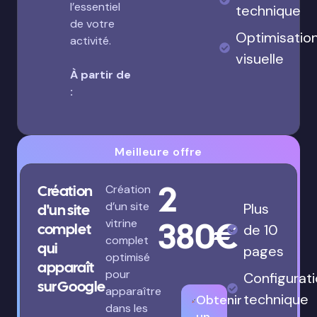
l’essentiel
technique
de votre
Optimisatio
activité.
visuelle
À partir de
:
Meilleure offre
2
Création
Création
d’un site
Plus
d'un site
380€
vitrine
complet
de 10
complet
qui
pages
optimisé
apparaît
pour
Configurat
sur Google
apparaître
technique
Obtenir
dans les