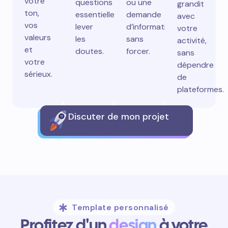
votre
questions
ou une
grandit
ton,
essentielles,
demande
avec
vos
lever
d’information
votre
valeurs
les
sans
activité,
et
doutes.
forcer.
sans
votre
dépendre
sérieux.
de
plateformes.
Discuter de mon projet
Template personnalisé
Profitez d'un
design
à votre