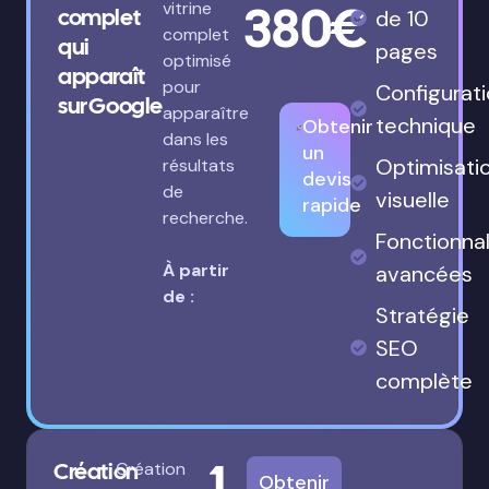
380€
vitrine
complet
de 10
complet
qui
pages
optimisé
apparaît
pour
Configurat
sur Google
apparaître
technique
Obtenir
dans les
un
Optimisati
résultats
devis
de
visuelle
rapide
recherche.
Fonctionnal
À partir
avancées
de :
Stratégie
SEO
complète
1
Création
Création
Obtenir