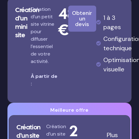
480
Création
Création
Obtenir
d’un petit
1 à 3
d'un
un
€
devis
site vitrine
mini
pages
pour
site
Configuratio
diffuser
l’essentiel
technique
de votre
Optimisatio
activité.
visuelle
À partir de
:
Meilleure offre
2
Création
Création
d’un site
Plus
d'un site