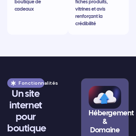
boutique de
fiches produits,
cadeaux
vitrines et avis
renforçant la
crédibilité
Fonctionnalités
Un site
internet
Hébergement
pour
&
boutique
Domaine