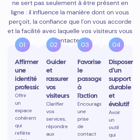
ne sert pas seulement à être présent en
ligne : il influence la manière dont on vous
perçoit, la confiance que l’on vous accorde
et la facilité avec laquelle vos visiteurs vous
contactent.
01
02
03
04
Affirmer
Guider
Favoriser
Disposer
une
et
le
d’un
identité
rassurer
passage
support
professionnelle
vos
à
durable
visiteurs
l’action
et
Offrir
un
évolutif
Clarifier
Encourager
espace
vos
une
Avoir
cohérent
services,
prise
un
qui
répondre
de
outil
reflète
aux
contact
qui