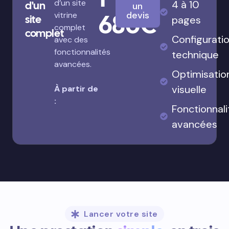
d’un site
4 à 10
d'un
un
680€
devis
vitrine
site
pages
complet
complet
Configurati
avec des
fonctionnalités
technique
avancées.
Optimisatio
visuelle
À partir de
:
Fonctionnali
avancées
Lancer votre site