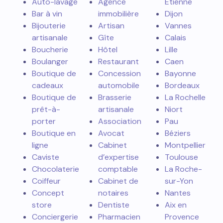
Auto-lavage
Agence
Étienne
Bar à vin
immobilière
Dijon
Bijouterie
Artisan
Vannes
artisanale
Gîte
Calais
Boucherie
Hôtel
Lille
Boulanger
Restaurant
Caen
Boutique de
Concession
Bayonne
cadeaux
automobile
Bordeaux
Boutique de
Brasserie
La Rochelle
prêt-à-
artisanale
Niort
porter
Association
Pau
Boutique en
Avocat
Béziers
ligne
Cabinet
Montpellier
Caviste
d’expertise
Toulouse
Chocolaterie
comptable
La Roche-
Coiffeur
Cabinet de
sur-Yon
Concept
notaires
Nantes
store
Dentiste
Aix en
Conciergerie
Pharmacien
Provence