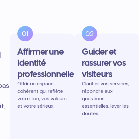
01
02
n
Affirmer une
Guider et
identité
rassurer vos
professionnelle
visiteurs
Offrir un espace
Clarifier vos services,
pas
cohérent qui reflète
répondre aux
votre ton, vos valeurs
questions
t,
et votre sérieux.
essentielles, lever les
doutes.