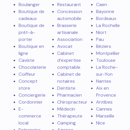
Boulanger
Restaurant
Caen
Boutique de
Concession
Bayonne
cadeaux
automobile
Bordeaux
Boutique de
Brasserie
La Rochelle
prêt-à-
artisanale
Niort
porter
Association
Pau
Boutique en
Avocat
Béziers
ligne
Cabinet
Montpellier
Caviste
d’expertise
Toulouse
Chocolaterie
comptable
La Roche-
Coiffeur
Cabinet de
sur-Yon
Concept
notaires
Nantes
store
Dentiste
Aix en
Conciergerie
Pharmacien
Provence
Cordonnier
Chiropracteur
Antibes
E-
Médecin
Cannes
commerce
Thérapeute
Marseille
local
Camping
Nice
Entreprise
Agence