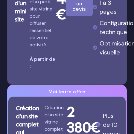
d’un petit
1 à 3
d'un
un
€
devis
site vitrine
mini
pages
pour
site
Configuratio
diffuser
l’essentiel
technique
de votre
Optimisatio
activité.
visuelle
À partir de
:
Meilleure offre
2
Création
Création
d’un site
Plus
d'un site
380€
vitrine
complet
de 10
complet
qui
pages