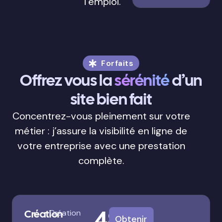
l’emploi.
Forfaits
Offrez vous la
sérénité
d’un
site bien fait
Concentrez-vous pleinement sur votre
métier : j’assure la visibilité en ligne de
votre entreprise avec une prestation
complète.
480
Création
Création
Obtenir