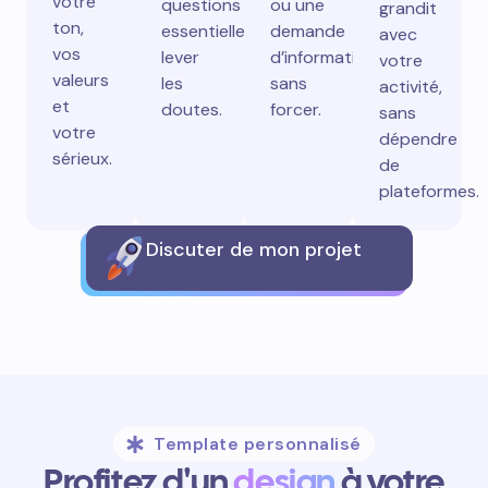
votre
questions
ou une
grandit
ton,
essentielles,
demande
avec
vos
lever
d’information
votre
valeurs
les
sans
activité,
et
doutes.
forcer.
sans
votre
dépendre
sérieux.
de
plateformes.
Discuter de mon projet
Template personnalisé
Profitez d'un
design
à votre