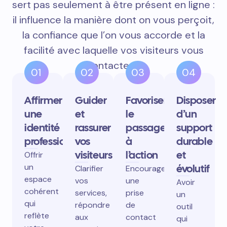
sert pas seulement à être présent en ligne :
il influence la manière dont on vous perçoit,
la confiance que l’on vous accorde et la
facilité avec laquelle vos visiteurs vous
contactent.
01
02
03
04
Affirmer
Guider
Favoriser
Disposer
une
et
le
d’un
identité
rassurer
passage
support
professionnelle
vos
à
durable
visiteurs
l’action
et
Offrir
un
évolutif
Clarifier
Encourager
espace
vos
une
Avoir
cohérent
services,
prise
un
qui
répondre
de
outil
reflète
aux
contact
qui