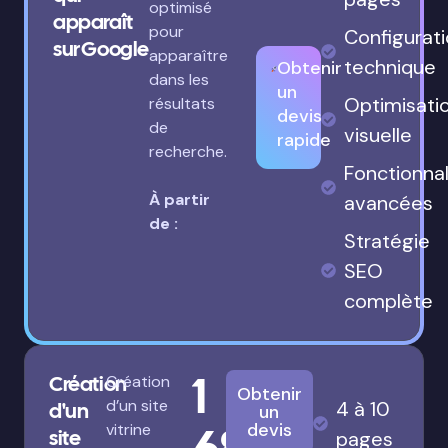
optimisé
apparaît
pour
Configurat
sur Google
apparaître
technique
Obtenir
dans les
un
Optimisati
résultats
devis
de
visuelle
rapide
recherche.
Fonctionnal
À partir
avancées
de :
Stratégie
SEO
complète
1
Création
Création
Obtenir
d’un site
4 à 10
d'un
un
680€
devis
vitrine
site
pages