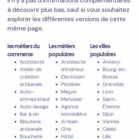
Il n’y a pas d’informations complémentaires
à découvrir plus bas, sauf si vous souhaitez
explorer les différentes versions de cette
même page.
les métiers du
Les métiers
Les villes
commerce
populaires
populaires
Architecte
Architecte
Annecy
Atelier de
d’intérieur
Bourg-en-
création
Électricien
Bresse
artisanale
Plombier
Grenoble
Auto-
Maçon
Lyon
entrepreneur
Menuisier
Saint-
Auto-lavage
Agence
Étienne
Bar à vin
immobilière
Dijon
Bijouterie
Artisan
Vannes
artisanale
Gîte
Calais
Boucherie
Hôtel
Lille