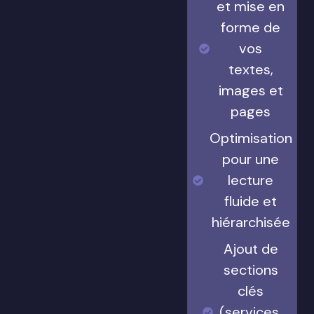
et mise en
forme de
vos
textes,
images et
pages
Optimisation
pour une
lecture
fluide et
hiérarchisée
Ajout de
sections
clés
(services,