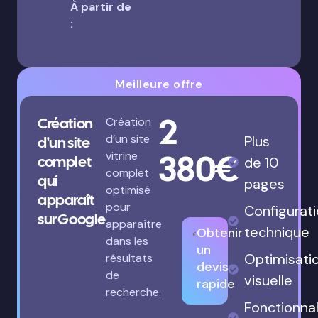
À partir de
:
Meilleure offre
2
Création
Création
d’un site
Plus
d'un site
380€
vitrine
complet
de 10
complet
qui
pages
optimisé
apparaît
pour
Configurat
sur Google
apparaître
technique
Obtenir
dans les
un
Optimisati
résultats
devis
de
visuelle
rapide
recherche.
Fonctionnal