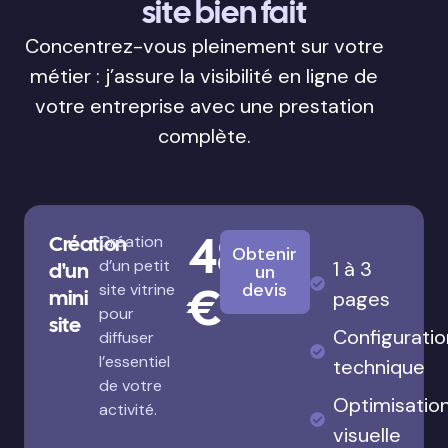
site bien fait
Concentrez-vous pleinement sur votre
métier : j’assure la visibilité en ligne de
votre entreprise avec une prestation
complète.
480
Création
Création
Obtenir
d’un petit
1 à 3
d'un
un
€
devis
site vitrine
mini
pages
pour
site
Configuratio
diffuser
l’essentiel
technique
de votre
Optimisatio
activité.
visuelle