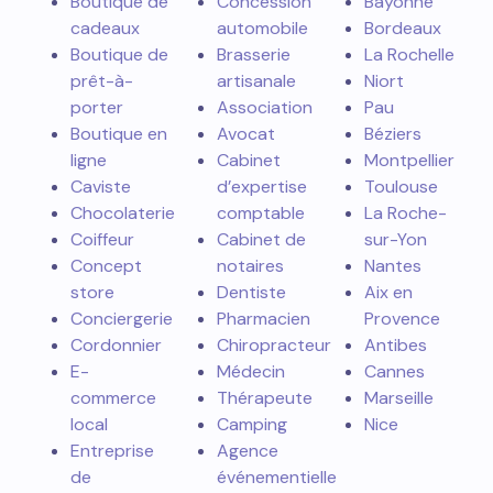
Boutique de
Concession
Bayonne
cadeaux
automobile
Bordeaux
Boutique de
Brasserie
La Rochelle
prêt-à-
artisanale
Niort
porter
Association
Pau
Boutique en
Avocat
Béziers
ligne
Cabinet
Montpellier
Caviste
d’expertise
Toulouse
Chocolaterie
comptable
La Roche-
Coiffeur
Cabinet de
sur-Yon
Concept
notaires
Nantes
store
Dentiste
Aix en
Conciergerie
Pharmacien
Provence
Cordonnier
Chiropracteur
Antibes
E-
Médecin
Cannes
commerce
Thérapeute
Marseille
local
Camping
Nice
Entreprise
Agence
de
événementielle