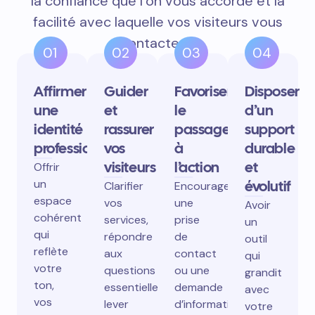
la confiance que l’on vous accorde et la
facilité avec laquelle vos visiteurs vous
contactent.
01
02
03
04
Affirmer
Guider
Favoriser
Disposer
une
et
le
d’un
identité
rassurer
passage
support
professionnelle
vos
à
durable
visiteurs
l’action
et
Offrir
un
évolutif
Clarifier
Encourager
espace
vos
une
Avoir
cohérent
services,
prise
un
qui
répondre
de
outil
reflète
aux
contact
qui
votre
questions
ou une
grandit
ton,
essentielles,
demande
avec
vos
lever
d’information
votre