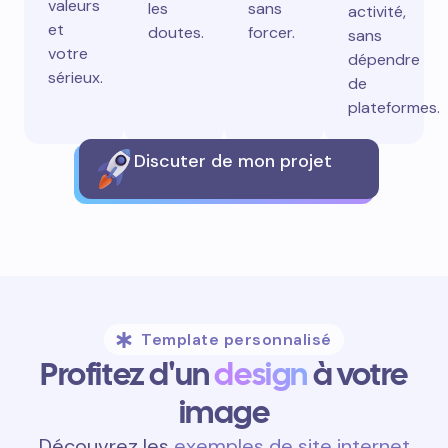
valeurs
les
sans
activité,
et
doutes.
forcer.
sans
votre
dépendre
sérieux.
de
plateformes.
Discuter de mon projet
Template personnalisé
Profitez d'un
design
à votre
image
Découvrez les
exemples de site internet