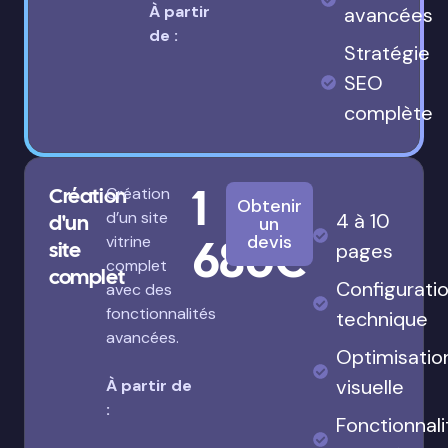
À partir
avancées
de :
Stratégie
SEO
complète
1
Création
Création
Obtenir
d’un site
4 à 10
d'un
un
680€
devis
vitrine
site
pages
complet
complet
Configurati
avec des
fonctionnalités
technique
avancées.
Optimisatio
visuelle
À partir de
:
Fonctionnali