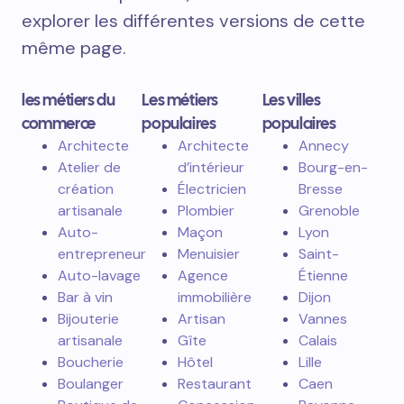
explorer les différentes versions de cette
même page.
les métiers du
Les métiers
Les villes
commerce
populaires
populaires
Architecte
Architecte
Annecy
Atelier de
d’intérieur
Bourg-en-
création
Électricien
Bresse
artisanale
Plombier
Grenoble
Auto-
Maçon
Lyon
entrepreneur
Menuisier
Saint-
Auto-lavage
Agence
Étienne
Bar à vin
immobilière
Dijon
Bijouterie
Artisan
Vannes
artisanale
Gîte
Calais
Boucherie
Hôtel
Lille
Boulanger
Restaurant
Caen