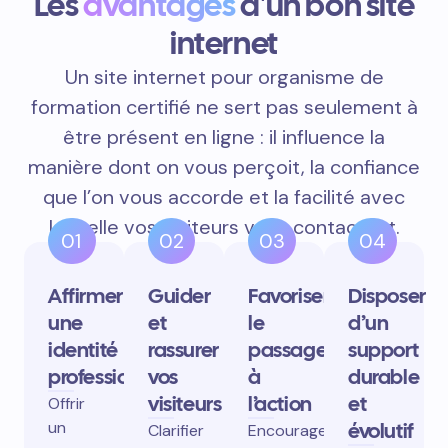
Les
avantages
d'un bon site
internet
Un site internet pour organisme de
formation certifié ne sert pas seulement à
être présent en ligne : il influence la
manière dont on vous perçoit, la confiance
que l’on vous accorde et la facilité avec
laquelle vos visiteurs vous contactent.
01
02
03
04
Affirmer
Guider
Favoriser
Disposer
une
et
le
d’un
identité
rassurer
passage
support
professionnelle
vos
à
durable
visiteurs
l’action
et
Offrir
un
évolutif
Clarifier
Encourager