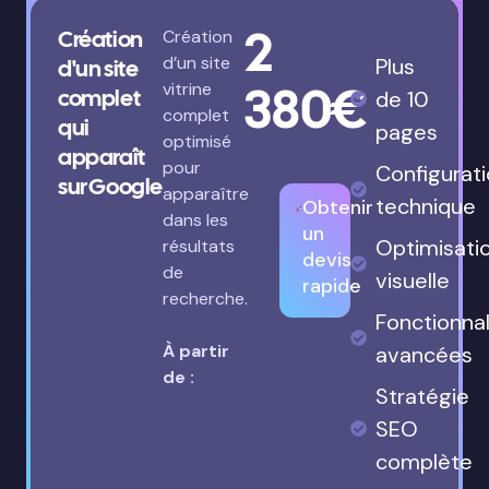
2
Création
Création
d’un site
Plus
d'un site
380€
vitrine
complet
de 10
complet
qui
pages
optimisé
apparaît
pour
Configurat
sur Google
apparaître
technique
Obtenir
dans les
un
Optimisati
résultats
devis
de
visuelle
rapide
recherche.
Fonctionnal
À partir
avancées
de :
Stratégie
SEO
complète