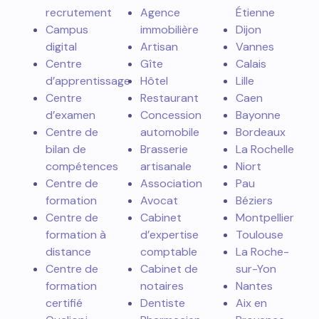
recrutement
Agence
Étienne
Campus
immobilière
Dijon
digital
Artisan
Vannes
Centre
Gîte
Calais
d’apprentissage
Hôtel
Lille
Centre
Restaurant
Caen
d’examen
Concession
Bayonne
Centre de
automobile
Bordeaux
bilan de
Brasserie
La Rochelle
compétences
artisanale
Niort
Centre de
Association
Pau
formation
Avocat
Béziers
Centre de
Cabinet
Montpellier
formation à
d’expertise
Toulouse
distance
comptable
La Roche-
Centre de
Cabinet de
sur-Yon
formation
notaires
Nantes
certifié
Dentiste
Aix en