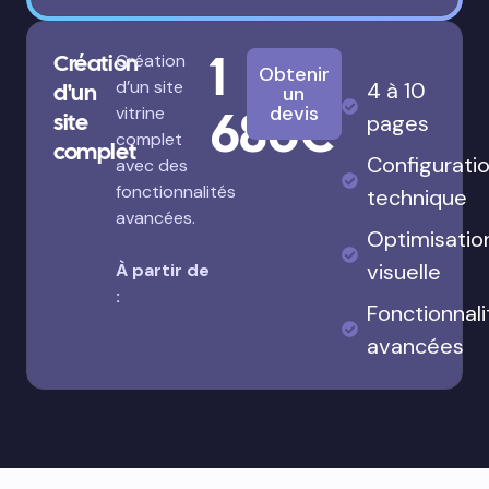
1
Création
Création
Obtenir
d’un site
4 à 10
d'un
un
680€
devis
vitrine
site
pages
complet
complet
Configurati
avec des
fonctionnalités
technique
avancées.
Optimisatio
visuelle
À partir de
:
Fonctionnali
avancées