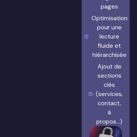
pages
Optimisation
pour une
lecture
fluide et
hiérarchisée
Ajout de
sections
clés
(services,
contact,
à
propos…)