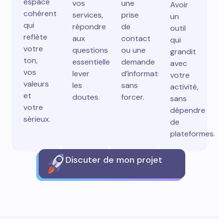
espace
vos
une
Avoir
cohérent
services,
prise
un
qui
répondre
de
outil
reflète
aux
contact
qui
votre
questions
ou une
grandit
ton,
essentielles,
demande
avec
vos
lever
d’information
votre
valeurs
les
sans
activité,
et
doutes.
forcer.
sans
votre
dépendre
sérieux.
de
plateformes.
Discuter de mon projet