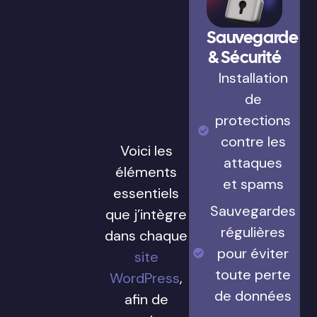
Sauvegarde
& Sécurité
Installation
de
protections
contre les
Voici les
attaques
éléments
et spams
essentiels
Sauvegardes
que j’intègre
régulières
dans chaque
pour éviter
site
toute perte
WordPress
,
de données
afin de