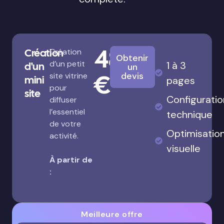
480
Création
Création
Obtenir
d’un petit
1 à 3
d'un
un
€
devis
site vitrine
mini
pages
pour
site
Configuratio
diffuser
l’essentiel
technique
de votre
Optimisatio
activité.
visuelle
À partir de
:
Meilleure offre