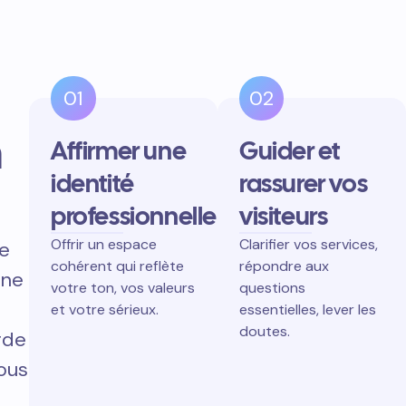
01
02
n
Affirmer une
Guider et
identité
rassurer vos
professionnelle
visiteurs
Offrir un espace
Clarifier vos services,
ne
cohérent qui reflète
répondre aux
gne
votre ton, vos valeurs
questions
et votre sérieux.
essentielles, lever les
doutes.
rde
vous