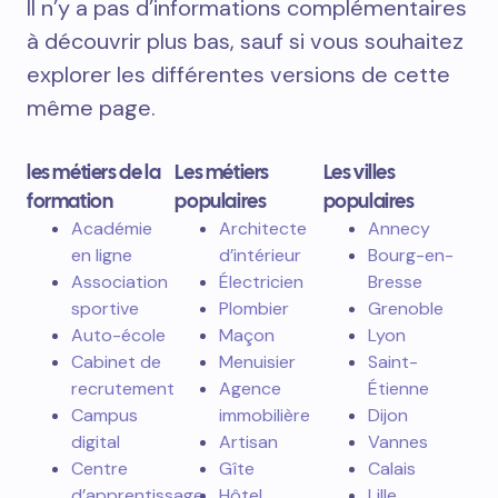
Il n’y a pas d’informations complémentaires
à découvrir plus bas, sauf si vous souhaitez
explorer les différentes versions de cette
même page.
les métiers de la
Les métiers
Les villes
formation
populaires
populaires
Académie
Architecte
Annecy
en ligne
d’intérieur
Bourg-en-
Association
Électricien
Bresse
sportive
Plombier
Grenoble
Auto-école
Maçon
Lyon
Cabinet de
Menuisier
Saint-
recrutement
Agence
Étienne
Campus
immobilière
Dijon
digital
Artisan
Vannes
Centre
Gîte
Calais
d’apprentissage
Hôtel
Lille