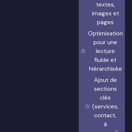
textes,
images et
pages
Optimisation
pour une
lecture
fluide et
hiérarchisée
Ajout de
sections
clés
(services,
contact,
à