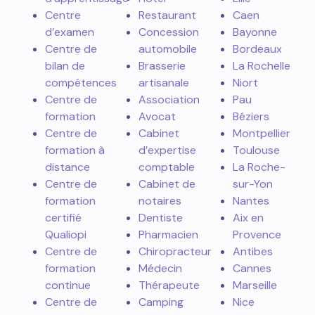
Centre
Restaurant
Caen
d’examen
Concession
Bayonne
Centre de
automobile
Bordeaux
bilan de
Brasserie
La Rochelle
compétences
artisanale
Niort
Centre de
Association
Pau
formation
Avocat
Béziers
Centre de
Cabinet
Montpellier
formation à
d’expertise
Toulouse
distance
comptable
La Roche-
Centre de
Cabinet de
sur-Yon
formation
notaires
Nantes
certifié
Dentiste
Aix en
Qualiopi
Pharmacien
Provence
Centre de
Chiropracteur
Antibes
formation
Médecin
Cannes
continue
Thérapeute
Marseille
Centre de
Camping
Nice