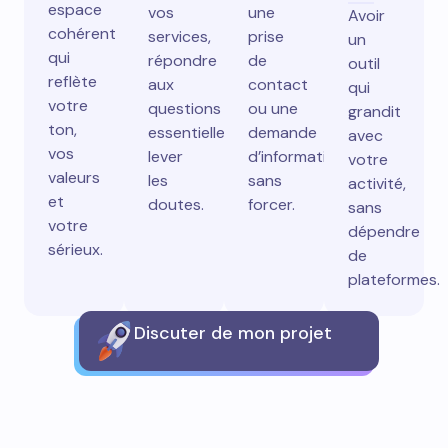
espace
vos
une
Avoir
cohérent
services,
prise
un
qui
répondre
de
outil
reflète
aux
contact
qui
votre
questions
ou une
grandit
ton,
essentielles,
demande
avec
vos
lever
d’information
votre
valeurs
les
sans
activité,
et
doutes.
forcer.
sans
votre
dépendre
sérieux.
de
plateformes.
Discuter de mon projet