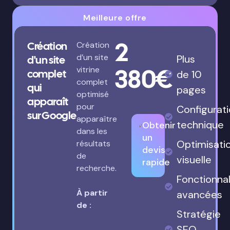
Meilleure offre
2
Création
Création
d’un site
Plus
d'un site
380€
vitrine
complet
de 10
complet
qui
pages
optimisé
apparaît
pour
Configurat
sur Google
apparaître
technique
Obtenir
dans les
un
Optimisati
résultats
devis
de
visuelle
rapide
recherche.
Fonctionnal
À partir
avancées
de :
Stratégie
SEO