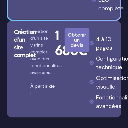
complète
1
Création
Création
Obtenir
d’un site
4 à 10
d'un
un
680€
devis
vitrine
site
pages
complet
complet
Configurati
avec des
fonctionnalités
technique
avancées.
Optimisatio
visuelle
À partir de
:
Fonctionnali
avancées