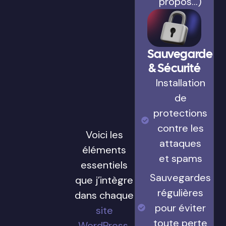
propos…)
Sauvegarde
& Sécurité
Installation
de
protections
contre les
Voici les
attaques
éléments
et spams
essentiels
Sauvegardes
que j’intègre
régulières
dans chaque
pour éviter
site
toute perte
WordPress
,