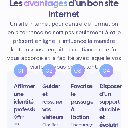
Les
avantages
d'un bon site
internet
Un site internet pour centre de formation
en alternance ne sert pas seulement à être
présent en ligne : il influence la manière
dont on vous perçoit, la confiance que l’on
vous accorde et la facilité avec laquelle vos
visiteurs vous contactent.
01
02
03
04
Affirmer
Guider
Favoriser
Disposer
une
et
le
d’un
identité
rassurer
passage
support
professionnelle
vos
à
durable
visiteurs
l’action
et
Offrir
un
évolutif
Clarifier
Encourager