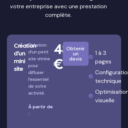
votre entreprise avec une prestation
complète.
480
Création
Création
Obtenir
d’un petit
1 à 3
d'un
un
€
devis
site vitrine
mini
pages
pour
site
Configuratio
diffuser
l’essentiel
technique
de votre
Optimisatio
activité.
visuelle
À partir de
: